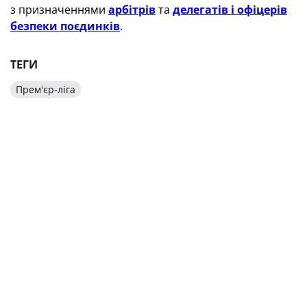
з призначеннями
арбітрів
та
делегатів і офіцерів
безпеки поєдинків
.
ТЕГИ
Прем'єр-ліга
БУДЬТЕ В КУРСІ ГОЛОВНИХ НОВИН
УКРАЇНСЬКОГО ФУТБОЛУ
ПІДПИСАТИСЯ