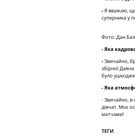
-
Я вважаю, що
суперника у 
Фото: Дан Ба
- Яка кадров
-
Звичайно, б
збірної Даяна
було ушкоджен
- Яка атмосф
- Звичайно, в
дівчат. Моє о
матчами!
ТЕГИ