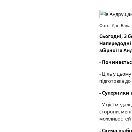
Фото: Дан Бала
Сьогодні, 3 
Напередодні 
збірної Ія А
- Починаєтьс
- Ціль у цьому
підготовка до
- Суперники 
- У цієї меда
сторони, мені
можливостей н
- Схема відб