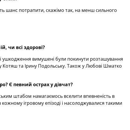
асть шанс потрапити, скажімо так, на менш сильного
й, чи всі здорові?
ві ушкодження вимушені були покинути розташування
ину Котяш та Ірину Подольську. Також у Любові Шматко
вро?
Є певний острах у дівчат?
ерським штабом намагаємось вселити впевненість в
в кожному ігровому епізоді і насолоджувалися такими