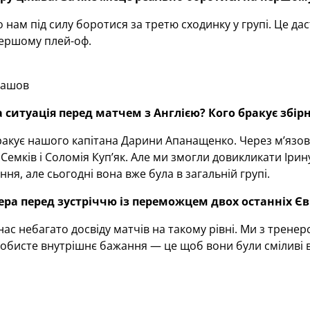
 нам під силу боротися за третю сходинку у групі. Це д
першому плей-оф.
лашов
а ситуація перед матчем з Англією? Кого бракує збірні
ракує нашого капітана Дарини Апанащенко. Через мʼязо
 Семків і Соломія Купʼяк. Але ми змогли довикликати Ір
ня, але сьогодні вона вже була в загальній групі.
ера перед зустріччю із переможцем двох останніх Є
 нас небагато досвіду матчів на такому рівні. Ми з трен
собисте внутрішнє бажання — це щоб вони були сміливі 