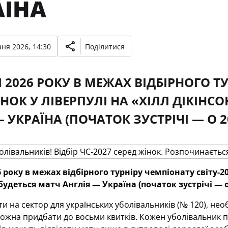
АЇНА
ня 2026, 14:30
Поділитися
Я 2026 РОКУ В МЕЖАХ ВІДБІРНОГО Т
ІНОК У ЛІВЕРПУЛІ НА «ХІЛЛ ДІКІНС
— УКРАЇНА (ПОЧАТОК ЗУСТРІЧІ — О 
 року в межах відбірного турніру чемпіонату світу-20
будеться матч Англія — Україна (початок зустрічі — о
 на сектор для українських уболівальників (№ 120), нео
ожна придбати до восьми квитків. Кожен уболівальник п