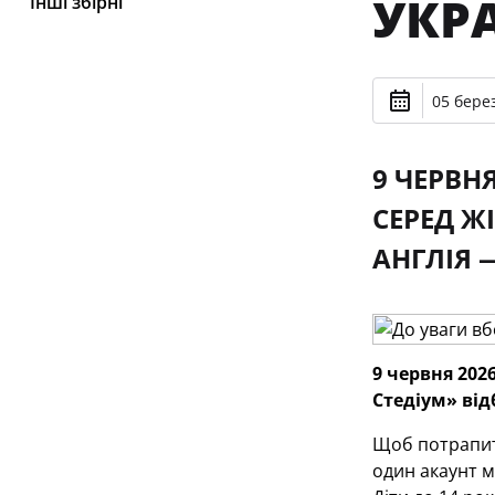
УКР
Інші збірні
05 берез
9 ЧЕРВН
СЕРЕД Ж
АНГЛІЯ 
9 червня 2026
Стедіум» від
Щоб потрапити
один акаунт м