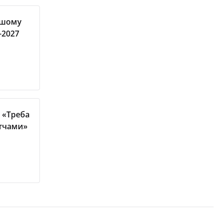
ершому
-2027
 «Треба
атчами»