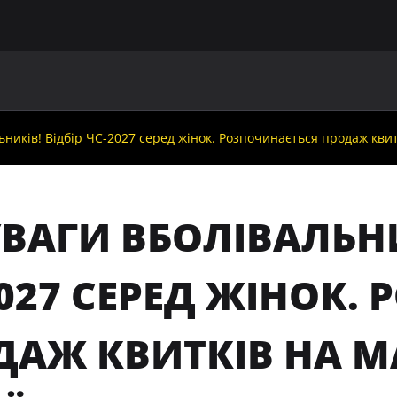
ГОЛОВНА
ПРО УАФ
ЗБІРНІ
ЧЛЕНИ УАФ
НО
ьників! Відбір ЧС-2027 серед жінок. Розпочинається продаж кви
ВАГИ ВБОЛІВАЛЬНИ
027 СЕРЕД ЖІНОК.
ДАЖ КВИТКІВ НА М