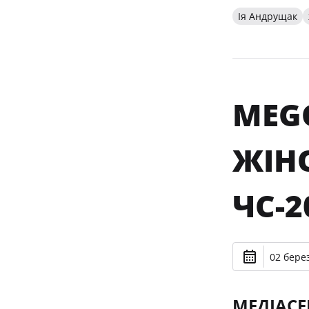
Ія Андрущак
MEG
ЖІНО
ЧС-2
02 берез
МЕДІАСЕ