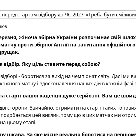
шов
березня, жіноча збірна України розпочинає свій шлях 
матчу проти збірної Англії на запитання офіційног
ндрущак.
я відбір. Яку ціль ставите перед собою?
 відборі - боротися за вихід на чемпіонат світу. Далі ми
 кожного матчу і вдосконалення наших дій в кожній фазі 
на старті вашої каденції дуже серйозні. Вам це шви
лі дві сторони. Звичайно, отримати на старті таких топов
 подобається цей виклик, тому що в цих матчах ми отрим
а цьому етапі.
ору цікава. За яке місце реально боротися на першому