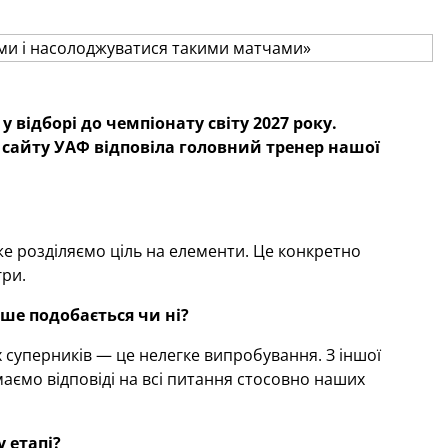
у відборі до чемпіонату світу 2027 року.
о сайту УАФ відповіла головний тренер нашої
 вже розділяємо ціль на елементи. Це конкретно
гри.
дше подобається чи ні?
их суперників — це нелегке випробування. З іншої
аємо відповіді на всі питання стосовно наших
 етапі?