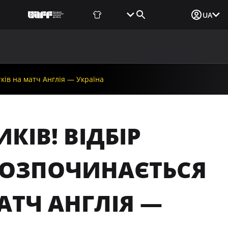
Фаншоп
Квитки
Вхід для ЗМІ
UA
ВИНИ
МЕДІА
ДОКУМЕНТИ
UAF DATA CENTER
тків на матч Англія — Україна
КІВ! ВІДБІР
 РОЗПОЧИНАЄТЬСЯ
АТЧ АНГЛІЯ —