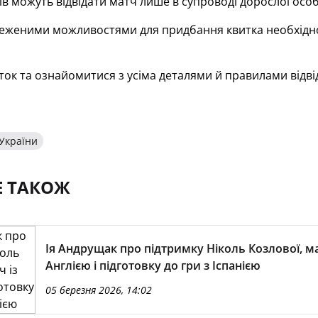
ків можуть відвідати матч лише в супроводі дорослої особ
еженими можливостями для придбання квитка необхідно з
ок та ознайомитися з усіма деталями й правилами відв
 України
Е ТАКОЖ
Ія Андрущак про підтримку Ніколь Козлової, ма
Англією і підготовку до гри з Іспанією
05 березня 2026, 14:02