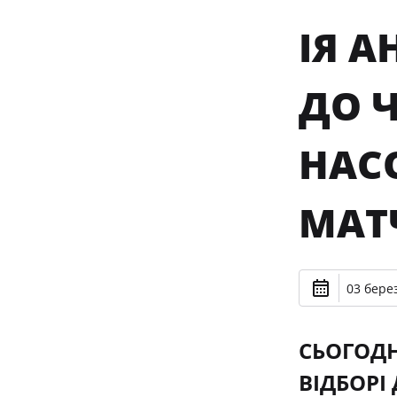
ІЯ 
ДО Ч
НАС
МАТ
03 берез
СЬОГОДН
ВІДБОРІ 