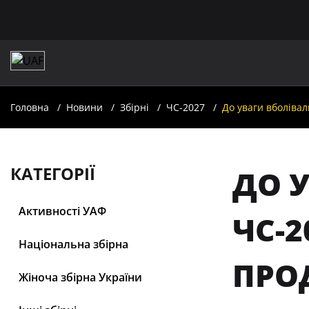
Головна
Новини
Збірні
ЧС-2027
До уваги вболівал
КАТЕГОРІЇ
ДО У
Активності УАФ
ЧС-2
Національна збірна
ПРО
Жіноча збірна України