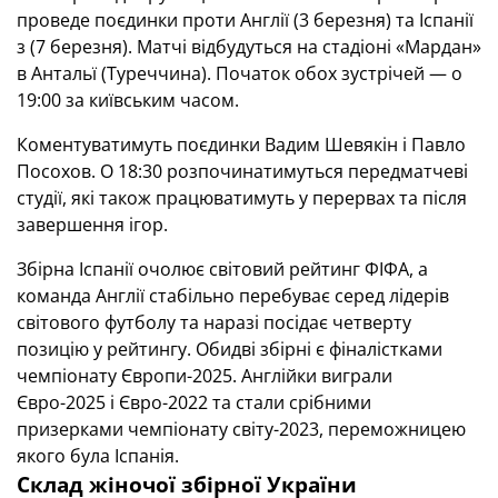
проведе поєдинки проти Англії (3 березня) та Іспанії
з (7 березня). Матчі відбудуться на стадіоні «Мардан»
в Антальї (Туреччина). Початок обох зустрічей — о
19:00 за київським часом.
Коментуватимуть поєдинки Вадим Шевякін і Павло
Посохов. О 18:30 розпочинатимуться передматчеві
студії, які також працюватимуть у перервах та після
завершення ігор.
Збірна Іспанії очолює світовий рейтинг ФІФА, а
команда Англії стабільно перебуває серед лідерів
світового футболу та наразі посідає четверту
позицію у рейтингу. Обидві збірні є фіналістками
чемпіонату Європи-2025. Англійки виграли
Євро-2025 і Євро-2022 та стали срібними
призерками чемпіонату світу-2023, переможницею
якого була Іспанія.
Склад жіночої збірної України