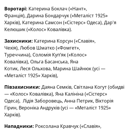
Воротарі:
Катерина Боклач («Нант»,
Франція), Дарина Бондарчук («Металіст 1925»
Харків), Катерина Самсон («Сістерс» Одеса), Дар'я
Келюшик («Колос» Ковалівка).
Захисники:
Катерина Корсун («Славія»,
Чехія), Любов Шматко («Фомгет»,
Туреччина), Соломія Куп’як («Колос»
Ковалівка), Ольга Басанська, Яна
Котик, Леся Ольхова, Марина Шайнюк (усі —
«Металіст 1925» Харків),
Півзахисники:
Даяна Семків, Світлана Когут (обидві
— «Колос» Ковалівка), Яна Калініна («Сістерс»
Одеса), Лідія Заборовець, Анна Петрик, Вікторія
Гірин, Вероніка Андрухів (усі — «Металіст 1925»
Харків).
Нападники:
Роксолана Кравчук («Славія»,