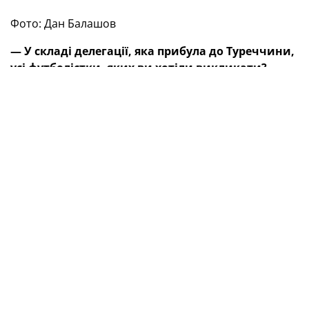
Фото: Дан Балашов
— У складі делегації, яка прибула до Туреччини,
усі футболістки, яких ви хотіли викликати?
— Ні, через травми відсутні Аліна Савка з «Ворскли»
та Юлія Христюк з «Олд Домініон».
— Якщо брати до уваги попередні спарені
поєдинки за участю жіночої збірної України, то
коли наші футболістки діяли змістовніше?
— Думаю, що на цьому не варто акцентувати увагу.
Адже раніше часто рівень підготовки візаві був
різний. А зараз на черзі в нас поєдинки з грандами
світового футболу. Побачимо, чого ми насправді
варті. Ми налаштовані дати бій цим топзбірним.
Сподіваюся, що в більш оптимальній формі
підійдемо до другого матчу, з іспанками, адже