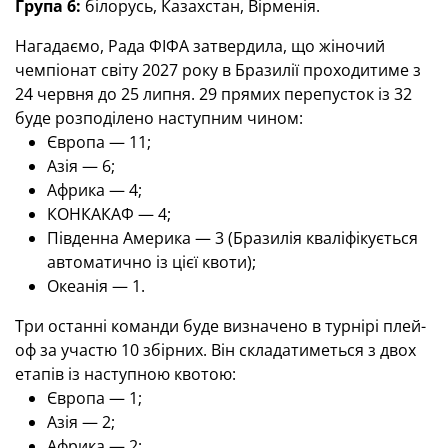
Група 6:
білорусь, Казахстан, Вірменія.
Нагадаємо, Рада ФІФА затвердила, що жіночий
чемпіонат світу 2027 року в Бразилії проходитиме з
24 червня до 25 липня. 29 прямих перепусток із 32
буде розподілено наступним чином:
Європа — 11;
Азія — 6;
Африка — 4;
КОНКАКАФ — 4;
Південна Америка — 3 (Бразилія кваліфікується
автоматично із цієї квоти);
Океанія — 1.
Три останні команди буде визначено в турнірі плей-
оф за участю 10 збірних. Він складатиметься з двох
етапів із наступною квотою:
Європа — 1;
Азія — 2;
Африка — 2;