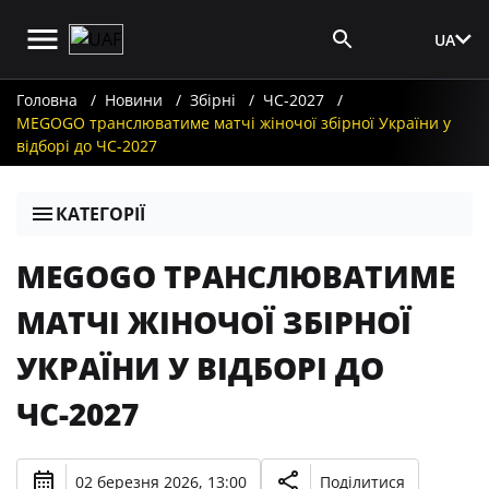
UA
Вхід для ЗМІ
Головна
Новини
Збірні
ЧС-2027
MEGOGO транслюватиме матчі жіночої збірної України у
відборі до ЧС-2027
КАТЕГОРІЇ
MEGOGO ТРАНСЛЮВАТИМЕ
МАТЧІ ЖІНОЧОЇ ЗБІРНОЇ
УКРАЇНИ У ВІДБОРІ ДО
ЧС-2027
02 березня 2026, 13:00
Поділитися