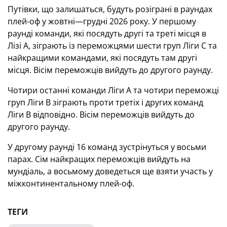
Путівки, що залишаться, будуть розіграні в раундах
плей-оф у жовтні—грудні 2026 року. У першому
раунді команди, які посядуть другі та треті місця в
Лізі А, зіграють із переможцями шести груп Ліги С та
найкращими командами, які посядуть там другі
місця. Вісім переможців вийдуть до другого раунду.
Чотири останні команди Ліги А та чотири переможці
груп Ліги В зіграють проти третіх і других команд
Ліги В відповідно. Вісім переможців вийдуть до
другого раунду.
У другому раунді 16 команд зустрінуться у восьми
парах. Сім найкращих переможців вийдуть на
мундіаль, а восьмому доведеться ще взяти участь у
міжконтинентальному плей-оф.
ТЕГИ