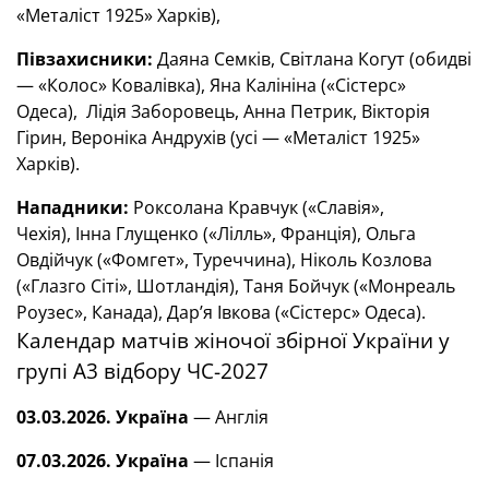
«Металіст 1925» Харків),
Півзахисники:
Даяна Семків, Світлана Когут (обидві
— «Колос» Ковалівка), Яна Калініна («Сістерс»
Одеса), Лідія Заборовець, Анна Петрик, Вікторія
Гірин, Вероніка Андрухів (усі — «Металіст 1925»
Харків).
Нападники:
Роксолана Кравчук («Славія»,
Чехія), Інна Глущенко («Лілль», Франція), Ольга
Овдійчук («Фомгет», Туреччина), Ніколь Козлова
(«Глазго Сіті», Шотландія), Таня Бойчук («Монреаль
Роузес», Канада), Дар’я Івкова («Сістерс» Одеса).
Календар матчів жіночої збірної України у
групі А3 відбору ЧС-2027
03.03.2026.
Україна
— Англія
07.03.2026.
Україна
— Іспанія