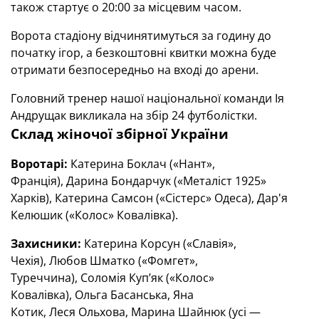
також стартує о 20:00 за місцевим часом.
Ворота стадіону відчинятимуться за годину до
початку ігор, а безкоштовні квитки можна буде
отримати безпосередньо на вході до арени.
Головний тренер нашої національної команди Ія
Андрущак викликала на збір 24 футболістки.
Склад жіночої збірної України
Воротарі:
Катерина Боклач («Нант»,
Франція), Дарина Бондарчук («Металіст 1925»
Харків), Катерина Самсон («Сістерс» Одеса), Дар'я
Келюшик («Колос» Ковалівка).
Захисники:
Катерина Корсун («Славія»,
Чехія), Любов Шматко («Фомгет»,
Туреччина), Соломія Куп’як («Колос»
Ковалівка), Ольга Басанська, Яна
Котик, Леся Ольхова, Марина Шайнюк (усі —