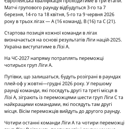
Європейська кваліфікація проходитиме в три етапи.
Матчі групового раунду відбудуться 3-го та 7
березня, 14-го та 18 квітня, 5-го та 9 червня 2026
року в трьох лігах — А (16 команд), В (16) та С (21).
Стартова позиція кожної команди в лігах
визначається на основі результатів Ліги націй-2025.
Україна виступатиме в Лізі А.
На ЧС-2027 напряму потраплять переможці
чотирьох груп Ліги А.
Путівки, що залишаться, будуть розіграні в раундах
плей-оф у жовтні—грудні 2026 року. У першому
раунді команди, які посядуть другі та треті місця в
Лізі А, зіграють із переможцями шести груп Ліги С та
найкращими командами, які посядуть там другі
місця. Вісім переможців вийдуть до другого раунду.
Чотири останні команди Ліги А та чотири переможці