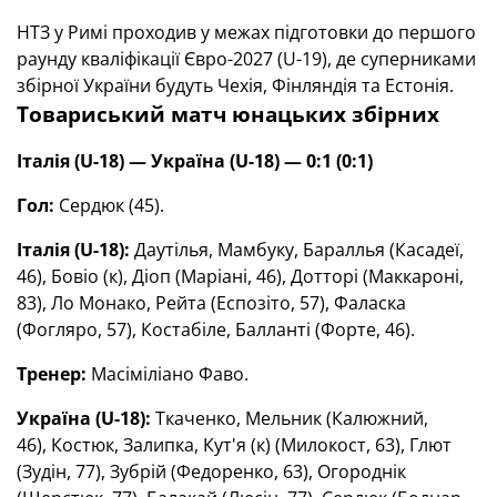
НТЗ у Римі проходив у межах підготовки до першого
раунду кваліфікації Євро-2027 (U-19), де суперниками
збірної України будуть Чехія, Фінляндія та Естонія.
Товариський матч юнацьких збірних
Італія (U-18) — Україна (U-18) — 0:1 (0:1)
Гол:
Сердюк (45).
Італія (U-18):
Даутілья, Мамбуку, Бараллья (Касадеї,
46), Бовіо (к), Діоп (Маріані, 46), Дотторі (Маккароні,
83), Ло Монако, Рейта (Еспозіто, 57), Фаласка
(Фогляро, 57), Костабіле, Балланті (Форте, 46).
Тренер:
Масіміліано Фаво.
Україна (U-18):
Ткаченко, Мельник (Калюжний,
46), Костюк, Залипка, Кут'я (к) (Милокост, 63),
Глют
(Зудін, 77)
, Зубрій (Федоренко, 63), Огороднік