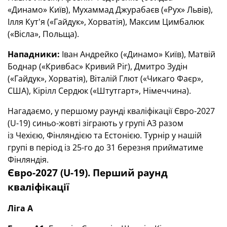
«Динамо» Київ), Мухаммад Джурабаєв («Рух» Львів),
Ілля Кут'я («Гайдук», Хорватія), Максим Цимбалюк
(«Вісла», Польща).
Нападники:
Іван Андрейко («Динамо» Київ), Матвій
Боднар («Кривбас» Кривий Ріг), Дмитро Зудін
(«Гайдук», Хорватія), Віталій Глют («Чикаго Фаєр»,
США), Кірілл Сердюк («Штутгарт», Німеччина).
Нагадаємо, у першому раунді кваліфікації Євро-2027
(U-19) синьо-жовті зіграють у групі А3 разом
із Чехією, Фінляндією та Естонією. Турнір у нашій
групі в період із 25-го до 31 березня прийматиме
Фінляндія.
Євро-2027 (U-19). Перший раунд
кваліфікації
Ліга А