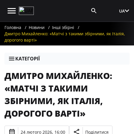
UA
Вхід для ЗМІ
Головна
Новини
Інші збірні
Дмитро Михайленко: «Матчі з такими збірними, як Італія,
дорогого варті»
КАТЕГОРІЇ
ДМИТРО МИХАЙЛЕНКО:
«МАТЧІ З ТАКИМИ
ЗБІРНИМИ, ЯК ІТАЛІЯ,
ДОРОГОГО ВАРТІ»
24 лютого 2026, 16:00
Поділитися