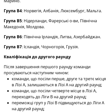
Марино.
Група B4
: Норвегія, Албанія, Люксембург, Мальта.
Група B5
: Нідерланди, Фарерські о-ви, Північна
Македонія, Молдова.
Група B6
: Північна Ірландія, Литва, Азербайджан.
Група B7
: Ісландія, Чорногорія, Грузія.
Кваліфікація до
другого раунду
Після завершення першого раунду команди
просуваються наступним чином:
команди, що посіли перше, друге та третє місця
в Лізі A, залишаються в Лізі A на другий раунд;
команди, що посіли четверте місце в Лізі A,
переходять до Ліги B на другий раунд;
переможці груп у Лізі B підвищуються до Ліги A
на другий раунд;