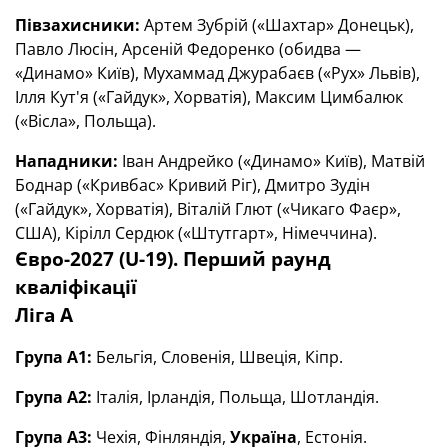
Півзахисники:
Артем Зубрій («Шахтар» Донецьк),
Павло Люсін, Арсеній Федоренко (обидва —
«Динамо» Київ), Мухаммад Джурабаєв («Рух» Львів),
Ілля Кут'я («Гайдук», Хорватія), Максим Цимбалюк
(«Вісла», Польща).
Нападники:
Іван Андрейко («Динамо» Київ), Матвій
Боднар («Кривбас» Кривий Ріг), Дмитро Зудін
(«Гайдук», Хорватія), Віталій Глют («Чикаго Фаєр»,
США), Кірілл Сердюк («Штутгарт», Німеччина).
Євро-2027 (U-19). Перший раунд
кваліфікації
Ліга А
Група А1:
Бельгія, Словенія, Швеція, Кіпр.
Група А2:
Італія, Ірландія, Польща, Шотландія.
Група А3:
Чехія, Фінляндія,
Україна
, Естонія.