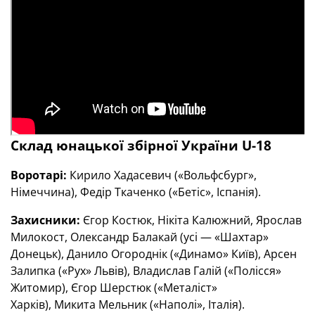
Склад юнацької збірної України U-18
Воротарі:
Кирило Хадасевич («Вольфсбург»,
Німеччина), Федір Ткаченко («Бетіс», Іспанія).
Захисники:
Єгор Костюк, Нікіта Калюжний, Ярослав
Милокост, Олександр Балакай (усі — «Шахтар»
Донецьк), Данило Огороднік («Динамо» Київ), Арсен
Залипка («Рух» Львів), Владислав Галій («Полісся»
Житомир), Єгор Шерстюк («Металіст»
Харків), Микита Мельник («Наполі», Італія).