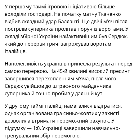
У першому таймі ігровою ініціативою більше
володіли господарі. На початку матчу Ткаченко
відбив складний удар Балланті. Ще двічі м’яч після
пострілів суперника пролітав поруч із воротами. У
складі збірної України найактивнішим був Сердюк,
який до перерви тричі загрожував воротам
італійців.
Наполегливість українців принесла результат перед
самою перервою. На 45-й хвилині високий пресинг
завершився перехопленням м’яча, після чого
Сердюк увійшов до штрафного майданчика
суперника й точно пробив у дальній кут.
У другому таймі італійці намагалися відігратися,
однак організована гра синьо-жовтих у захисті
дозволила втримати переможний рахунок. У
підсумку — 1:0. Українці завершили навчально-
тренувальний збір перемогою.