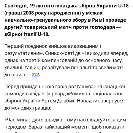
Сьогодні, 19 лютого юнацька збірна України U-18
(гравці 2008 року народження) у межах
навчально-тренувального збору в Римі проведе
другий товариський матч проти господаря —
збірної Італії U-18.
Перший поєдинок вийшов видовищним і
результативним. Синьо-жовті двічі виходили вперед,
однак на третій компенсованій до основного часу
хвилині італійці реалізували пенальті та звели матч
до нічиєї —
2:2
.
Перед прийдешньою грою розташування юнацької
команди відвідав форвард «Роми» та національної
збірної України Артем Довбик. Нападник звернувся
до молодих гравців:
«Час минає дуже швидко, тому насолоджуйтеся цим
періодом. Зараз найкращий момент, щоб показати