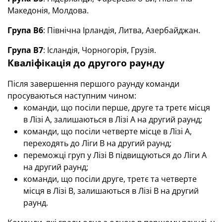
Македонія, Молдова.
Група B6
: Північна Ірландія, Литва, Азербайджан.
Група B7
: Ісландія, Чорногорія, Грузія.
Кваліфікація до
другого раунду
Після завершення
першого
раунду команди
просуваються наступним чином:
команди, що посіли перше, друге та третє місця
в Лізі A, залишаються в Лізі A на
другий
раунд;
команди, що посіли четверте місце в Лізі A,
переходять до Ліги B на
другий
раунд;
переможці груп у Лізі B підвищуються до Ліги A
на
другий
раунд;
команди, що посіли друге, третє та четверте
місця в Лізі B, залишаються в Лізі B на другий
раунд.