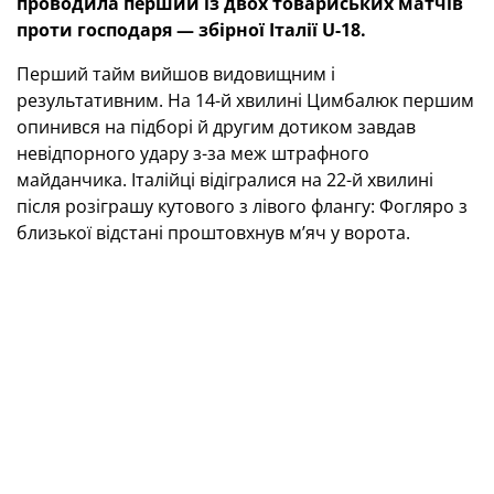
проводила перший із двох товариських матчів
проти господаря — збірної Італії U-18.
Перший тайм вийшов видовищним і
результативним. На 14-й хвилині Цимбалюк першим
опинився на підборі й другим дотиком завдав
невідпорного удару з-за меж штрафного
майданчика. Італійці відігралися на 22-й хвилині
після розіграшу кутового з лівого флангу: Фогляро з
близької відстані проштовхнув м’яч у ворота.
У компенсований до першого тайму час українці
вийшли вперед удруге. Після вкидання ауту у
виконанні Мельника Люсін поборовся в чужому
штрафному, виграв єдиноборство та пробив під
ближню стійку — 2:1.
Другий тайм минув за ігрової переваги італійців,
однак у ключові моменти нашу команду виручав
голкіпер Хадасевич. Розв’язка настала вже в