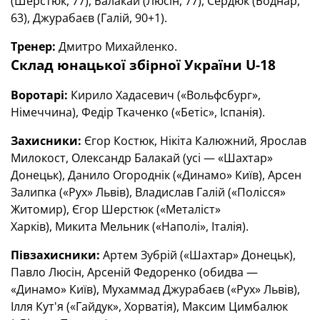
(Шерстюк, 77), Балакай (Люсін, 77),
Сердюк (Боднар,
63), Джурабаєв (Галій, 90+1).
Тренер:
Дмитро Михайленко.
Склад юнацької збірної України U-18
Воротарі:
Кирило Хадасевич («Вольфсбург»,
Німеччина), Федір Ткаченко («Бетіс», Іспанія).
Захисники:
Єгор Костюк, Нікіта Калюжний, Ярослав
Милокост, Олександр Балакай (усі — «Шахтар»
Донецьк), Данило Огороднік («Динамо» Київ), Арсен
Залипка («Рух» Львів), Владислав Галій («Полісся»
Житомир), Єгор Шерстюк («Металіст»
Харків), Микита Мельник («Наполі», Італія).
Півзахисники:
Артем Зубрій («Шахтар» Донецьк),
Павло Люсін, Арсеній Федоренко (обидва —
«Динамо» Київ), Мухаммад Джурабаєв («Рух» Львів),
Ілля Кут'я («Гайдук», Хорватія), Максим Цимбалюк