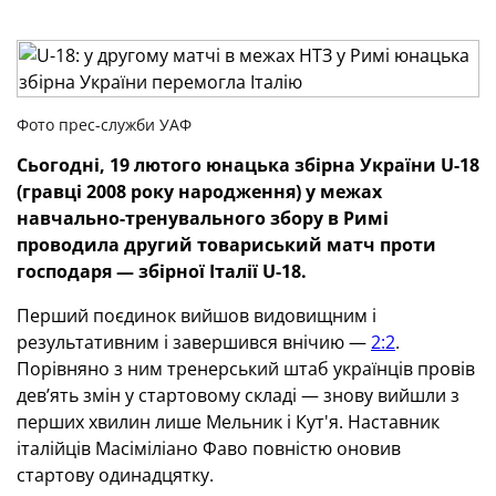
Фото прес-служби УАФ
Сьогодні, 19 лютого юнацька збірна України U-18
(гравці 2008 року народження) у межах
навчально-тренувального збору в Римі
проводила другий товариський матч проти
господаря — збірної Італії U-18.
Перший поєдинок вийшов видовищним і
результативним і завершився внічию —
2:2
.
Порівняно з ним тренерський штаб українців провів
дев’ять змін у стартовому складі — знову вийшли з
перших хвилин лише Мельник і Кут
'
я. Наставник
італійців Масіміліано Фаво повністю оновив
стартову одинадцятку.