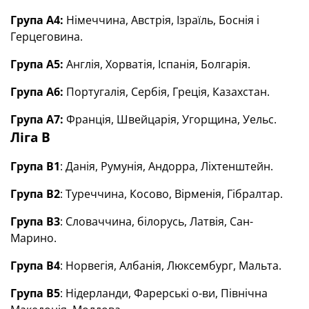
Група А4:
Німеччина, Австрія, Ізраїль, Боснія і
Герцеговина.
Група А5:
Англія, Хорватія, Іспанія, Болгарія.
Група А6:
Португалія, Сербія, Греція, Казахстан.
Група А7:
Франція, Швейцарія, Угорщина, Уельс.
Ліга B
Група B1
: Данія, Румунія, Андорра, Ліхтенштейн.
Група B2
: Туреччина, Косово, Вірменія, Гібралтар.
Група B3
: Словаччина, білорусь, Латвія, Сан-
Марино.
Група B4
: Норвегія, Албанія, Люксембург, Мальта.
Група B5
: Нідерланди, Фарерські о-ви, Північна