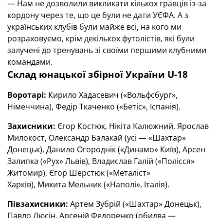
— Нам не дозволили викликати кількох гравців із-за
кордону через те, що це були не дати УЄФА. А з
українських клубів були майже всі, на кого ми
розраховуємо, крім декількох футолістів, які були
залучені до тренувань зі своїми першими клубними
командами.
Склад юнацької збірної України U-18
Воротарі:
Кирило Хадасевич («Вольфсбург»,
Німеччина), Федір Ткаченко («Бетіс», Іспанія).
Захисники:
Єгор Костюк, Нікіта Калюжний, Ярослав
Милокост, Олександр Балакай (усі — «Шахтар»
Донецьк), Данило Огороднік («Динамо» Київ), Арсен
Залипка («Рух» Львів), Владислав Галій («Полісся»
Житомир), Єгор Шерстюк («Металіст»
Харків), Микита Мельник («Наполі», Італія).
Півзахисники:
Артем Зубрій («Шахтар» Донецьк),
Павло Люсін, Арсеній Федоренко (обидва —