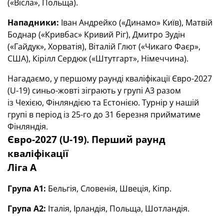
(«Вісла», Польща).
Нападники:
Іван Андрейко («Динамо» Київ), Матвій
Боднар («Кривбас» Кривий Ріг), Дмитро Зудін
(«Гайдук», Хорватія), Віталій Глют («Чикаго Фаєр»,
США), Кірілл Сердюк («Штутгарт», Німеччина).
Нагадаємо, у першому раунді кваліфікації Євро-2027
(U-19) синьо-жовті зіграють у групі А3 разом
із Чехією, Фінляндією та Естонією. Турнір у нашій
групі в період із 25-го до 31 березня прийматиме
Фінляндія.
Євро-2027 (U-19). Перший раунд
кваліфікації
Ліга А
Група А1:
Бельгія, Словенія, Швеція, Кіпр.
Група А2:
Італія, Ірландія, Польща, Шотландія.