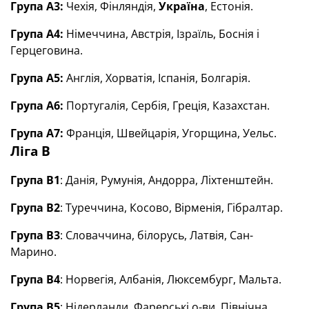
Група А3:
Чехія, Фінляндія,
Україна
, Естонія.
Група А4:
Німеччина, Австрія, Ізраїль, Боснія і
Герцеговина.
Група А5:
Англія, Хорватія, Іспанія, Болгарія.
Група А6:
Португалія, Сербія, Греція, Казахстан.
Група А7:
Франція, Швейцарія, Угорщина, Уельс.
Ліга B
Група B1
: Данія, Румунія, Андорра, Ліхтенштейн.
Група B2
: Туреччина, Косово, Вірменія, Гібралтар.
Група B3
: Словаччина, білорусь, Латвія, Сан-
Марино.
Група B4
: Норвегія, Албанія, Люксембург, Мальта.
Група B5
: Нідерланди, Фарерські о-ви, Північна