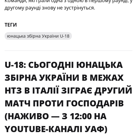
Команди, які грали одна з одною в
першому
раунді, у
другому раунді знову не зустрінуться.
ТЕГИ
юнацька збірна України U-18
U-18: СЬОГОДНІ ЮНАЦЬКА
ЗБІРНА УКРАЇНИ В МЕЖАХ
НТЗ В ІТАЛІЇ ЗІГРАЄ ДРУГИЙ
МАТЧ ПРОТИ ГОСПОДАРІВ
(НАЖИВО — З 12:00 НА
YOUTUBE-КАНАЛІ УАФ)