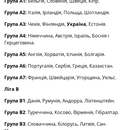
Група А1:
Бельгія, Словенія, Швеція, Кіпр.
Група А2:
Італія, Ірландія, Польща, Шотландія.
Група А3:
Чехія, Фінляндія,
Україна
, Естонія.
Група А4:
Німеччина, Австрія, Ізраїль, Боснія і
Герцеговина.
Група А5:
Англія, Хорватія, Іспанія, Болгарія.
Група А6:
Португалія, Сербія, Греція, Казахстан.
Група А7:
Франція, Швейцарія, Угорщина, Уельс.
Ліга B
Група B1
: Данія, Румунія, Андорра, Ліхтенштейн.
Група B2
: Туреччина, Косово, Вірменія, Гібралтар.
Група B3
: Словаччина, білорусь, Латвія, Сан-