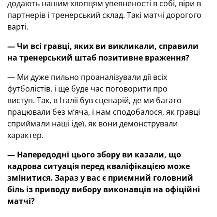
додають нашим хлопцям упевненості в собі, віри в
партнерів і тренерський склад. Такі матчі дорогого
варті.
—
Чи всі гравці, яких ви викликали
,
справили
на тренерський штаб позитивне враження?
— Ми дуже пильно проаналізували дії всіх
футболістів, і ще буде час поговорити про
виступ. Так, в Італії був сценарій, де ми багато
працювали без м’яча, і нам сподобалося, як гравці
сприймали наші ідеї, як вони демонстрували
характер.
—
Напередодні цього збору ви казали, що
кадрова ситуація перед кваліфікацією може
змінитися. Зараз у вас є приємний головний
біль із приводу вибору виконавц
ів
на офіційні
матчі?