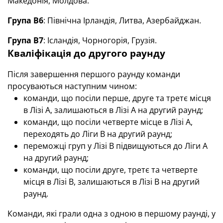
Македонія, Молдова.
Група B6
: Північна Ірландія, Литва, Азербайджан.
Група B7
: Ісландія, Чорногорія, Грузія.
Кваліфікація до
другого раунду
Після завершення
першого
раунду команди
просуваються наступним чином:
команди, що посіли перше, друге та третє місця
в Лізі A, залишаються в Лізі A на
другий
раунд;
команди, що посіли четверте місце в Лізі A,
переходять до Ліги B на
другий
раунд;
переможці груп у Лізі B підвищуються до Ліги A
на
другий
раунд;
команди, що посіли друге, третє та четверте
місця в Лізі B, залишаються в Лізі B на другий
раунд.
Команди, які грали одна з одною в
першому
раунді, у