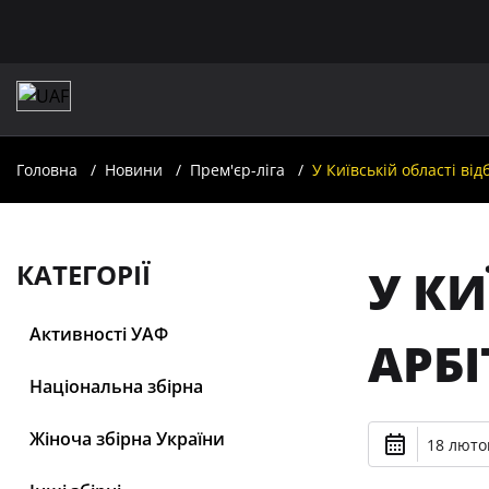
Головна
Новини
Прем'єр-ліга
У Київській області від
КАТЕГОРІЇ
У КИ
Активності УАФ
АРБІ
Національна збірна
Жіноча збірна України
18 лютог