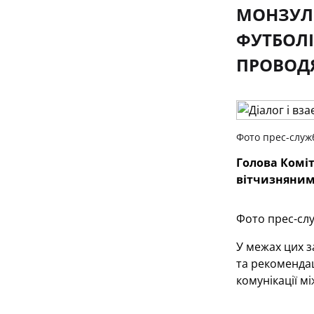
МОНЗУЛЬ
ФУТБОЛІ
ПРОВОДЯ
Фото прес-служ
Голова Коміт
вітчизняним
Фото прес-сл
У межах цих з
та рекомендац
комунікації м