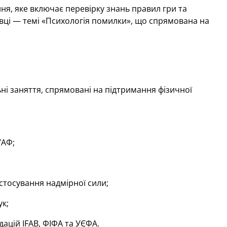
ня, яке включає перевірку знань правил гри та
вці — темі «Психологія помилки», що спрямована на
ні заняття, спрямовані на підтримання фізичної
УАФ;
стосування надмірної сили;
к;
ацій IFAB, ФІФА та УЄФА.