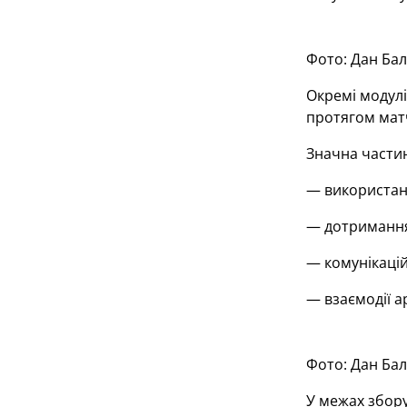
Фото: Дан Ба
Окремі модулі
протягом мат
Значна части
— використанн
— дотримання
— комунікацій
— взаємодії а
Фото: Дан Ба
У межах збору