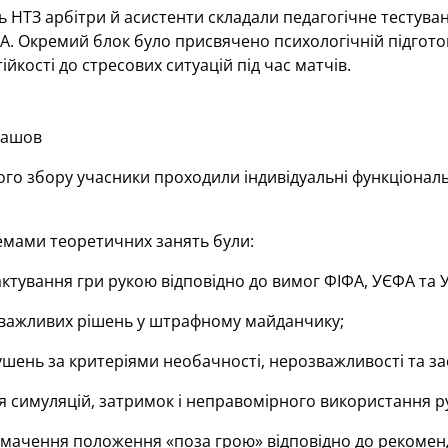
 НТЗ арбітри й асистенти складали педагогічне тестуван
А. Окремий блок було присвячено психологічній підгото
ійкості до стресових ситуацій під час матчів.
лашов
го збору учасники проходили індивідуальні функціональ
мами теоретичних занять були:
ктування гри рукою відповідно до вимог ФІФА, УЄФА та 
важливих рішень у штрафному майданчику;
шень за критеріями необачності, нерозважливості та за
 симуляцій, затримок і неправомірного використання ру
мачення положення «поза грою» відповідно до рекоменд