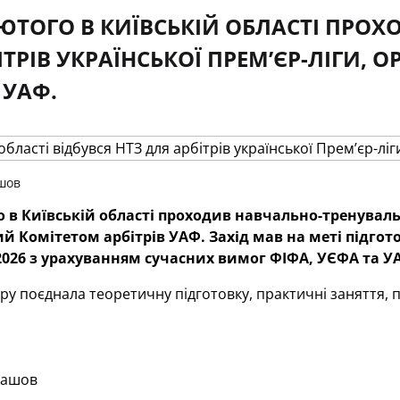
ЮТОГО В КИЇВСЬКІЙ ОБЛАСТІ ПРО
БІТРІВ УКРАЇНСЬКОЇ ПРЕМ’ЄР-ЛІГИ,
 УАФ.
шов
 в Київській області проходив навчально-тренувальни
й Комітетом арбітрів УАФ. Захід мав на меті підгото
2026 з урахуванням сучасних вимог ФІФА, УЄФА та У
у поєднала теоретичну підготовку, практичні заняття, п
лашов