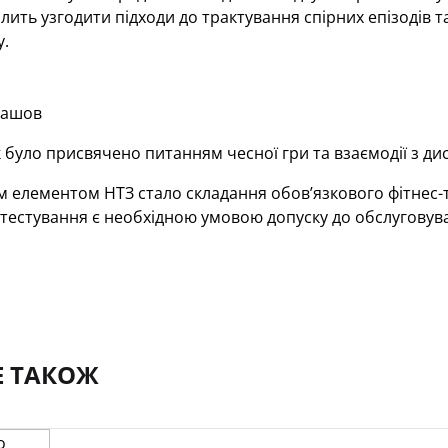
олить узгодити підходи до трактування спірних епізодів 
у.
лашов
 було присвячено питанням чесної гри та взаємодії з д
елементом НТЗ стало складання обов’язкового фітнес-т
тестування є необхідною умовою допуску до обслуговува
Е ТАКОЖ