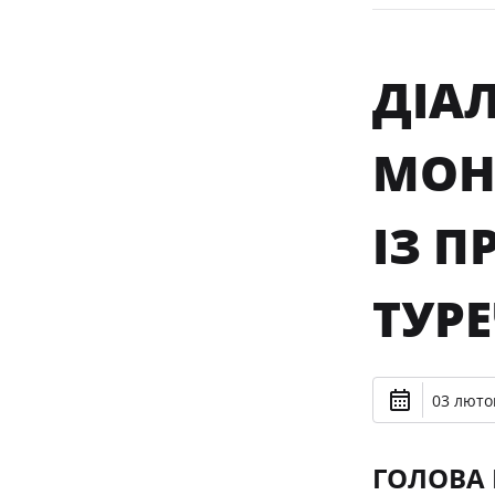
ДІА
МОН
ІЗ 
ТУР
03 лютог
ГОЛОВА 