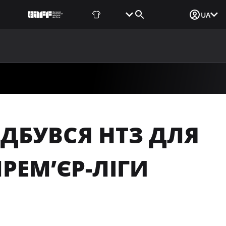
Фаншоп
Квитки
Вхід для ЗМІ
UA
ВИНИ
МЕДІА
ДОКУМЕНТИ
UAF DATA CENTER
ІДБУВСЯ НТЗ ДЛЯ
ПРЕМ’ЄР-ЛІГИ