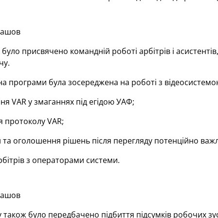
лашов
 було присвячено командній роботі арбітрів і асистентів
чу.
на програми була зосереджена на роботі з відеосистемо
я VAR у змаганнях під егідою УАФ;
 протоколу VAR;
 та оголошення рішень після перегляду потенційно важл
рбітрів з операторами системи.
лашов
 також було передбачено підбиття підсумків робочих зус