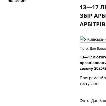
Інші збірні
13—17 Л
ЗБІР АР
АРБІТРІВ
Фото: Дан Бала
13—17 лютого
організовани
сезону-2025/
Програма збор
тестування.
Фото: Дан Ба