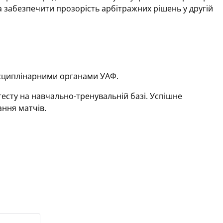
та забезпечити прозорість арбітражних рішень у другій
исциплінарними органами УАФ.
есту на навчально-тренувальній базі. Успішне
ння матчів.