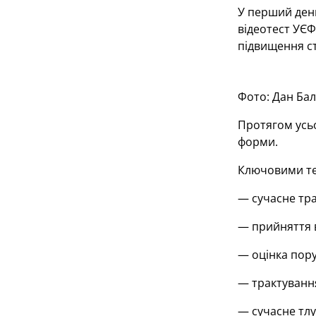
У перший день
відеотест УЄФ
підвищення ст
Фото: Дан Ба
Протягом усьо
форми.
Ключовими те
— сучасне тра
— прийняття 
— оцінка пору
— трактування
— сучасне тлу