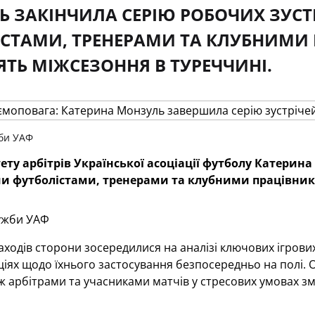
 ЗАКІНЧИЛА СЕРІЮ РОБОЧИХ ЗУСТ
СТАМИ, ТРЕНЕРАМИ ТА КЛУБНИМИ 
ТЬ МІЖСЕЗОННЯ В ТУРЕЧЧИНІ.
би УАФ
ету арбітрів Української асоціації футболу Катерина
и футболістами, тренерами та клубними працівника
ужби УАФ
аходів сторони зосередилися на аналізі ключових ігрових
іях щодо їхнього застосування безпосередньо на полі. 
іж арбітрами та учасниками матчів у стресових умовах з