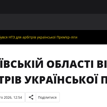
ГОЛОВНА
ПРО УАФ
ЗБІРНІ
ЧЛЕНИ УАФ
НО
бувся НТЗ для арбітрів української Прем’єр-ліги
ЇВСЬКІЙ ОБЛАСТІ В
ТРІВ УКРАЇНСЬКОЇ 
о 2026, 12:54
Поділитися