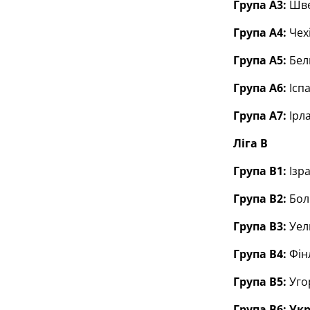
Група А3:
Шве
Група А4:
Чехі
Група А5:
Бел
Група А6:
Ісп
Група А7:
Ірл
Ліга В
Група В1:
Ізра
Група В2:
Бол
Група В3:
Уел
Група В4:
Фін
Група В5:
Уго
Група В6: Ук