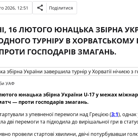
о 2026, 12:51
Поділитися
І, 16 ЛЮТОГО ЮНАЦЬКА ЗБІРНА УКР
ДНОГО ТУРНІРУ В ХОРВАТСЬКОМУ
ПРОТИ ГОСПОДАРІВ ЗМАГАНЬ.
би УАФ
 лютого юнацька збірна України U-17 у межах міжна
атч — проти господарів змагань.
тартували з упевненої перемоги над Грецією (
3:1
), однак
ла дві перемоги та підходила до вирішальної гри в статус
ивно провели стартові хвилини, двічі потурбувавши голкі