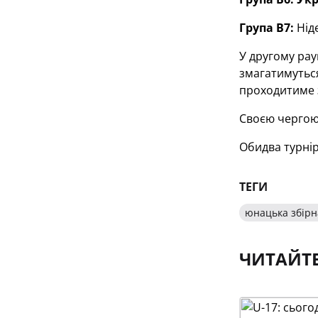
Група В7:
Ніде
У другому рау
змагатимуться
проходитиме з
Своєю чергою 
Обидва турнір
ТЕГИ
юнацька збірн
ЧИТАЙТ