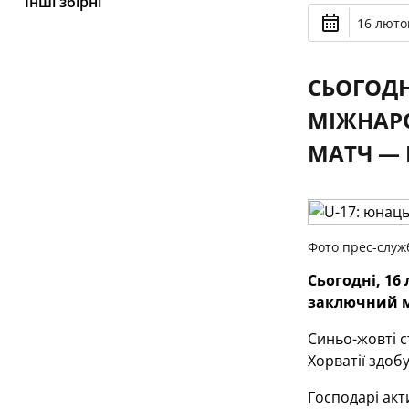
Інші збірні
16 лютог
СЬОГОДН
МІЖНАРО
МАТЧ — 
Фото прес-служ
Сьогодні, 16
заключний м
Синьо-жовті с
Хорватії здобу
Господарі акт