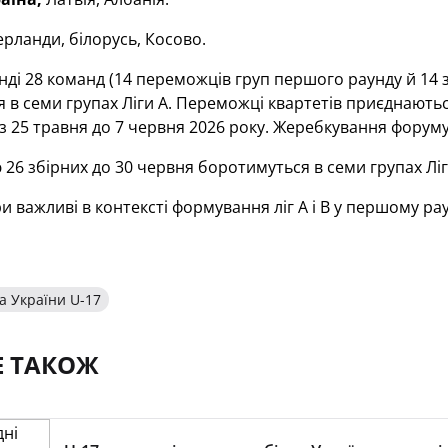
рланди, білорусь, Косово.
нді 28 команд (14 переможців груп першого раунду й 14 зб
 в семи групах Ліги А. Переможці квартетів приєднаються д
 25 травня до 7 червня 2026 року. Жеребкування форуму
26 збірних до 30 червня боротимуться в семи групах Ліги
и важливі в контексті формування ліг А і В у першому рау
а України U-17
Е ТАКОЖ