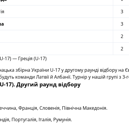
ія
3
на
3
2
2
(U-17) — Греція (U-17)
цька збірна України U-17 у другому раунді відбору на Євр
удуть команди Латвії й Албанії. Турнір у нашій групі з 3
(U-17). Другий раунд відбору
еччина, Франція, Словенія, Північна Македонія.
ндія, Португалія, Італія, Румунія.