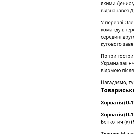
якими Денис у
відзначався Д
У перерві Оле
команду впер
середині друг
кутового заве
Попри гострий
Україна закін
відомою після
Нагадаємо, ту
Товариськ
Хорватія (U-1
Хорватія (U-1
Бенкотич (к) (
Тренер:
Мариа