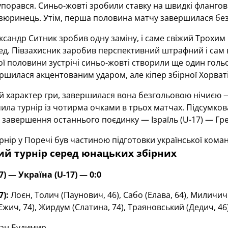
порався. Синьо-жовті зробили ставку на швидкі флангові
зюринець. Утім, перша половина матчу завершилася без 
ксандр Ситник зробив одну заміну, і саме свіжий Трохим
ед. Півзахисник заробив перспективний штрафний і сам 
ої половини зустрічі синьо-жовті створили ще один голь
ршилася акцентованим ударом, але кіпер збірної Хорватії 
 характер гри, завершилася вона безгольовою нічиєю — 0
чила турнір із чотирма очками в трьох матчах. Підсумко
 завершення останнього поєдинку — Ізраїль (U-17) — Грец
рнір у Поречі був частиною підготовки української команд
ий турнір серед юнацьких збірних
7) — Україна (U-17) — 0:0
7):
Лоєн, Толич (Паунович, 46), Сабо (Елава, 64), Миличич 
Єжич, 74), Жирдум (Слатина, 74), Траяновський (Дедич, 46
н Будимир.