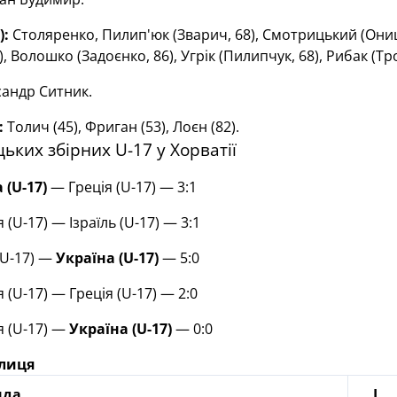
):
Столяренко, Пилип'юк (Зварич, 68), Смотрицький (Онищук
), Волошко (Задоєнко, 86), Угрік (Пилипчук, 68), Рибак (Т
андр Ситник.
:
Толич (45), Фриган (53), Лоєн (82).
ьких збірних U-17 у Хорватії
 (U-17)
— Греція (U-17) — 3:1
я (U-17) — Ізраїль (U-17) — 3:1
(U-17) —
Україна (U-17)
— 5:0
я (U-17) — Греція (U-17) — 2:0
я (U-17) —
Україна (U-17)
— 0:0
блиця
нда
І