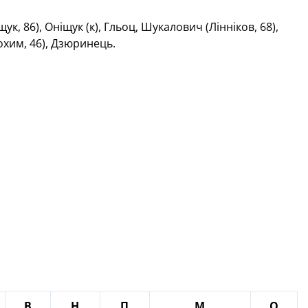
, 86), Оніщук (к), Гльоц, Шукалович (Лінніков, 68),
рохим, 46), Дзюринець
.
В
Н
П
М
О