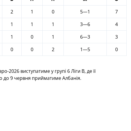
2
1
0
5—1
7
1
1
1
3—6
4
1
0
1
6—3
3
0
0
2
1—5
0
о-2026 виступатиме у групі 6 Ліги В, де її
-го до 9 червня прийматиме Албанія.