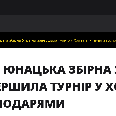
ГОЛОВНА
ПРО УАФ
ЗБІРНІ
ЧЛЕНИ УАФ
НО
цька збірна України завершила турнір у Хорватії нічиєю з гос
: ЮНАЦЬКА ЗБІРНА
РШИЛА ТУРНІР У Х
ПОДАРЯМИ