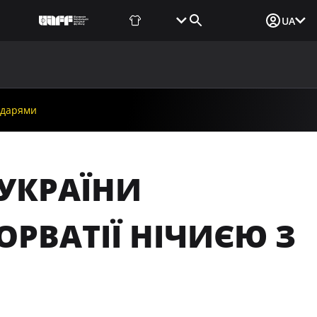
Фаншоп
Квитки
Вхід для ЗМІ
UA
ВИНИ
МЕДІА
ДОКУМЕНТИ
UAF DATA CENTER
подарями
 УКРАЇНИ
ОРВАТІЇ НІЧИЄЮ З