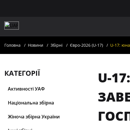
Головна
Новини
Збірні
Євро-2026 (U-17)
U-17: юна
КАТЕГОРІЇ
U-17
Активності УАФ
ЗАВЕ
Національна збірна
ГОС
Жіноча збірна України