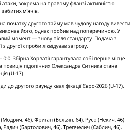
 атаки, зокрема на правому фланзі активністю
забитих м’ячів.
 на початку другого тайму мав чудову нагоду вивести
виконав його, однак пробив над поперечиною. У
овий момент — знову після стандарту. Подача з
з другої спроби ліквідував загрозу.
:0. Збірна Хорватії гарантувала собі перше місце.
ва позиція підопічних Олександра Ситника стане
ія (U-17).
и до другого раунду кваліфікації Євро-2026 (U-17).
(Модрич, 46), Фриган (Бельян, 64), Русо (Некич, 46),
), Радич (Бартолович, 46), Трепчелич (Саблич, 46)
.