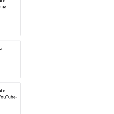
і в
0 на
на
і в
 YouTube-