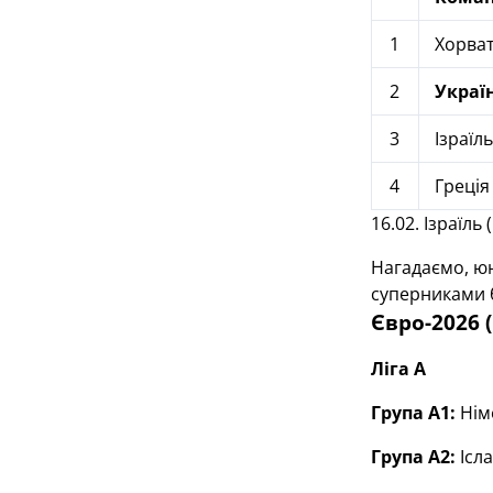
1
Хорват
2
Украї
3
Ізраїль
4
Греція
16.02. Ізраїль 
Нагадаємо, юна
суперниками б
Євро-2026 
Ліга А
Група А1:
Нім
Група А2:
Ісла