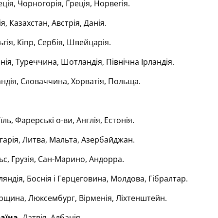
ція, Чорногорія, Греція, Норвегія.
я, Казахстан, Австрія, Данія.
ьгія, Кіпр, Сербія, Швейцарія.
анія, Туреччина, Шотландія, Північна Ірландія.
андія, Словаччина, Хорватія, Польща.
їль, Фарерські о-ви, Англія, Естонія.
гарія, Литва, Мальта, Азербайджан.
ьс, Грузія, Сан-Марино, Андорра.
ляндія, Боснія і Герцеговина, Молдова, Гібралтар.
рщина, Люксембург, Вірменія, Ліхтенштейн.
раїна,
Латвія, Албанія.