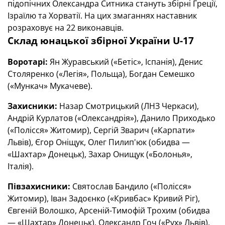
підопічних Олександра Ситника стануть збірні Греції,
Ізраїлю та Хорватії. На цих змаганнях наставник
розраховує на 22 виконавців.
Склад юнацької збірної України U-17
Воротарі:
Ян Журавський («Бетіс», Іспанія), Денис
Столяренко («Легія», Польща), Богдан Семешко
(«Мункач» Мукачеве).
Захисники:
Назар Смотрицький (ЛНЗ Черкаси),
Андрій Курлатов («Олександрія»), Данило Приходько
(«Полісся» Житомир), Сергій Зварич («Карпати»
Львів), Єгор Оніщук, Олег Пилип'юк (обидва —
«Шахтар» Донецьк), Захар Онищук («Болонья»,
Італія).
Півзахисники:
Святослав Бандило («Полісся»
Житомир), Іван Задоєнко («Кривбас» Кривий Ріг),
Євгеній Волошко, Арсеній-Тимофій Трохим (обидва
— «Шахтар» Донецьк), Олександр Гоч («Рух» Львів),