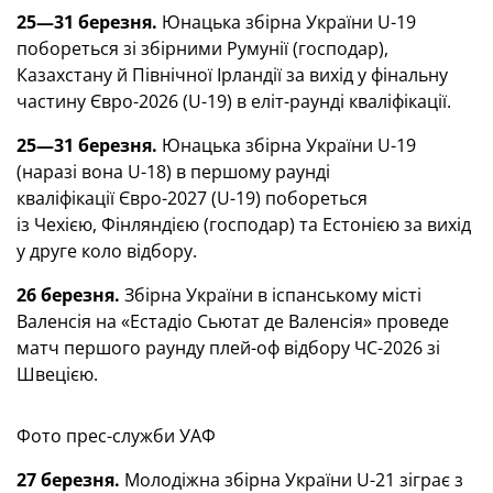
25—31 березня.
Юнацька збірна України U-19
побореться зі збірними Румунії (господар),
Казахстану й Північної Ірландії за вихід у фінальну
частину Євро-2026 (U-19) в еліт-раунді кваліфікації.
25—31 березня.
Юнацька збірна України U-19
(наразі вона U-18) в першому раунді
кваліфікації Євро-2027 (U-19) побореться
із Чехією, Фінляндією (господар) та Естонією за вихід
у друге коло відбору.
26 березня.
Збірна України в іспанському місті
Валенсія на «Естадіо Сьютат де Валенсія» проведе
матч першого раунду плей-оф відбору ЧС-2026 зі
Швецією.
Фото прес-служби УАФ
27 березня.
Молодіжна збірна України U-21 зіграє з