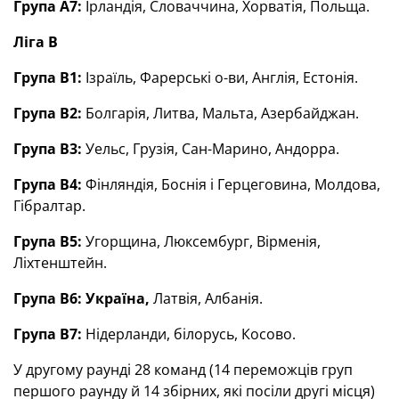
Група А7:
Ірландія, Словаччина, Хорватія, Польща.
Ліга В
Група В1:
Ізраїль, Фарерські о-ви, Англія, Естонія.
Група В2:
Болгарія, Литва, Мальта, Азербайджан.
Група В3:
Уельс, Грузія, Сан-Марино, Андорра.
Група В4:
Фінляндія, Боснія і Герцеговина, Молдова,
Гібралтар.
Група В5:
Угорщина, Люксембург, Вірменія,
Ліхтенштейн.
Група В6: Україна,
Латвія, Албанія.
Група В7:
Нідерланди, білорусь, Косово.
У другому раунді 28 команд (14 переможців груп
першого раунду й 14 збірних, які посіли другі місця)