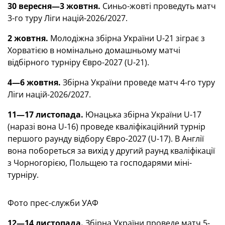
30 вересня—3 жовтня.
Синьо-жовті проведуть матч
3-го туру Ліги націй-2026/2027.
2 жовтня.
Молодіжна збірна України U-21 зіграє з
Хорватією в номінально домашньому матчі
відбірного турніру Євро-2027 (U-21).
4—6 жовтня.
Збірна України проведе матч 4-го туру
Ліги націй-2026/2027.
11—17 листопада.
Юнацька збірна України U-17
(наразі вона U-16) проведе кваліфікаційний турнір
першого раунду відбору Євро-2027 (
U-17). В Англії
вона побореться за вихід у другий раунд кваліфікації
з Чорногорією, Польщею та господарями міні-
турніру.
Фото прес-служби УАФ
12—14 листопада.
Збірна України проведе матч 5-