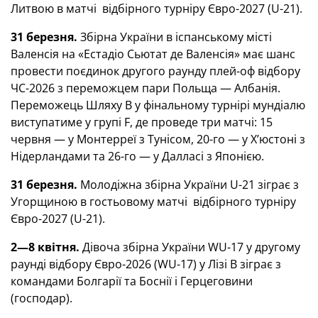
Литвою в матчі відбірного турніру Євро-2027 (U-21).
31 березня.
Збірна України в іспанському місті
Валенсія на «Естадіо Сьютат де Валенсія» має шанс
провести поєдинок другого раунду плей-оф відбору
ЧС-2026 з переможцем пари Польща — Албанія.
Переможець Шляху В у фінальному турнірі мундіалю
виступатиме у групі F, де проведе три матчі: 15
червня — у Монтерреї з Тунісом, 20-го — у Х’юстоні з
Нідерландами та 26-го — у Далласі з Японією.
31 березня.
Молодіжна збірна України U-21 зіграє з
Угорщиною в гостьовому матчі відбірного турніру
Євро-2027 (U-21).
2—8 квітня.
Дівоча збірна України WU-17 у другому
раунді відбору Євро-2026 (WU-17) у Лізі В зіграє з
командами
Болгарії
та
Боснії і Герцеговини
(господар)
.