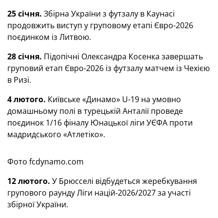
25 січня.
Збірна України з футзалу в Каунасі
продовжить виступ у груповому етапі Євро-2026
поєдинком із Литвою.
28 січня.
Підопічні Олександра Косенка завершать
груповий етап Євро-2026 із футзалу матчем із Чехією
в Ризі.
4 лютого.
Київське «Динамо» U-19 на умовно
домашньому полі в турецькій Анталії проведе
поєдинок 1/16 фіналу Юнацької ліги УЄФА проти
мадридського «Атлетіко».
Фото fcdynamo.com
12 лютого.
У Брюсселі відбудеться жеребкування
групового раунду Ліги націй-2026/2027 за участі
збірної України.