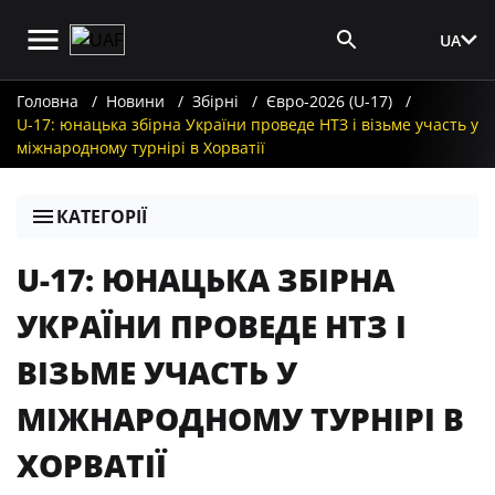
UA
Вхід для ЗМІ
Головна
Новини
Збірні
Євро-2026 (U-17)
U-17: юнацька збірна України проведе НТЗ і візьме участь у
міжнародному турнірі в Хорватії
КАТЕГОРІЇ
U-17: ЮНАЦЬКА ЗБІРНА
УКРАЇНИ ПРОВЕДЕ НТЗ І
ВІЗЬМЕ УЧАСТЬ У
МІЖНАРОДНОМУ ТУРНІРІ В
ХОРВАТІЇ