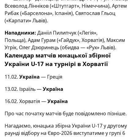
Всеволод Лінніков («Штутгарт», Німеччина), Артем
Рибак («Барселона», Іспанія), Святослав Гльоц
(«Карпати» Львів).
Нападники:
Данііл Пилипчук («Легія»,
Польща), Адам Гурам («Гайдук», Хорватія), Максим
Угрік, Олег Дзюринець (обидва — «Рух» Львів).
Календар матчів юнацької збірної
України U-17 на турнірі в Хорватії
11.02.
Україна
— Греція
13.02. Ізраїль —
Україна
16.02. Хорватія —
Україна
Про час початку матчів буде повідомлено пізніше.
Нагадаємо, юнацька збірна України U-17 у другому
раунді відбору на Євро-2026 виступатиме у групі 6