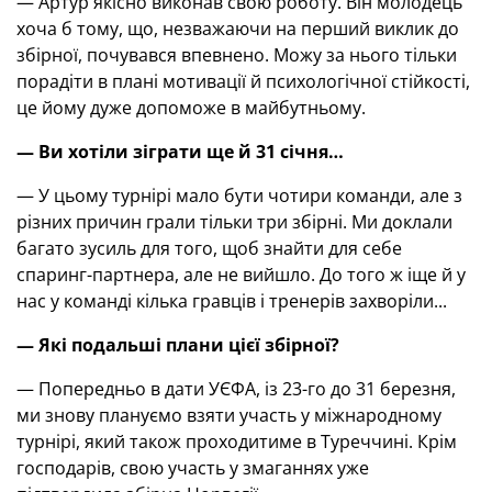
— Артур якісно виконав свою роботу. Він молодець
хоча б тому, що, незважаючи на перший виклик до
збірної, почувався впевнено. Можу за нього тільки
порадіти в плані мотивації й психологічної стійкості,
це йому дуже допоможе в майбутньому.
— Ви хотіли зіграти ще й 31 січня…
— У цьому турнірі мало бути чотири команди, але з
різних причин грали тільки три збірні. Ми доклали
багато зусиль для того, щоб знайти для себе
спаринг-партнера, але не вийшло. До того ж іще й у
нас у команді кілька гравців і тренерів захворіли...
—
Які подальші плани цієї збірної?
— Попередньо в дати УЄФА, із 23-го до 31 березня,
ми знову плануємо взяти участь у міжнародному
турнірі, який також проходитиме в Туреччині. Крім
господарів, свою участь у змаганнях уже