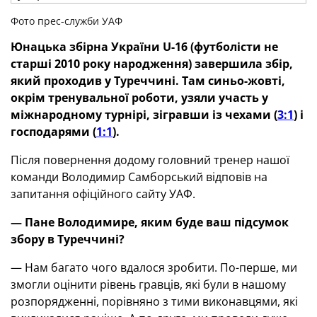
Фото прес-служби УАФ
Юнацька збірна України U-16 (футболісти не
старші 2010 року народження) завершила збір,
який проходив у Туреччині. Там синьо-жовті,
окрім тренувальної роботи, узяли участь у
міжнародному турнірі, зігравши із чехами (
3:1
) і
господарями (
1:1
).
Після повернення додому головний тренер нашої
команди Володимир Самборський відповів на
запитання офіційного сайту УАФ.
—
Пане Володимире, яким буде ваш підсумок
збору
в Туреччині?
— Нам багато чого вдалося зробити. По-перше, ми
змогли оцінити рівень гравців, які були в нашому
розпорядженні, порівняно з тими виконавцями, які