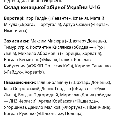
підтвердила збірна Норвегії.
Склад юнацької збірної України
U
-16
Воротарі:
Ігор Галдін («Леванте», Іспанія), Матвій
Мікула («Брага», Португалія), Артур Скакун («Герта»,
Німеччина).
Захисники:
Максим Мисюра («Шахтар» Донецьк),
Тимур Угрік, Костянтин Кислянка (обидва — «Рух»
Львів), Михайло Абрамовіч («Гориця», Хорватія),
Богдан Бегметюк («Мілан», Італія), Ярослав
Кибукевич («ОФКІП-Полісся» Київ), Кирило Савченко
(«Гайдук», Хорватія).
Півзахисники:
Ілля Бирладяну («Шахтар» Донецьк),
Ілля Островський, Денис Гордєєв (обидва — «Рух»
Львів), Богдан Підгородній, Мирослав Доник (обидва
— ЛНЗ Черкаси), Артем Ковбасюк («Кішварда»,
Угорщина), Данило Маліков («Фортуна», Німеччина),
Богдан Руденко («Шльонськ», Польща).