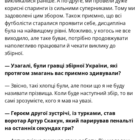
викликалися раніше. А по-друге, ми провели дуже
корисні спаринги із сильними суперниками. Тому ми
задоволені цим збором. Також приємно, що всі
футболісти старалися проявити себе, дисципліна
була на найвищому рівні. Можливо, у когось не все
виходило, але таке буває, потрібно продовжувати
наполегливо працювати й чекати виклику до
збірної.
— Узагалі, були гравці збірної України, які
протягом змагань вас приємно здивували?
— Звісно, такі хлопці були, але поки що я не буду
називати прізвища. Коли буде наступний збір, то ви
самі зрозумієте, кого я мав на увазі.
—
Героєм другої зустрічі, із турками, став
воротар Артур Скакун, який парирував пенальті
на останніх секундах гри?