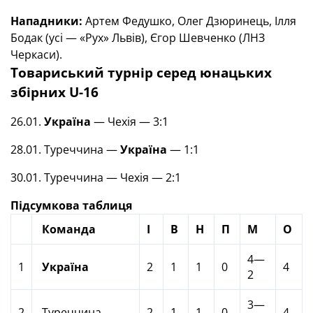
Нападники:
Артем Федушко, Олег Дзюринець, Ілля
Бодак (усі — «Рух» Львів), Єгор Шевченко (ЛНЗ
Черкаси).
Товариський турнір серед юнацьких
збірних U-16
26.01.
Україна
— Чехія — 3:1
28.01. Туреччина —
Україна
— 1:1
30.01. Туреччина — Чехія — 2:1
Підсумкова таблиця
Команда
І
В
Н
П
М
О
4—
1
Україна
2
1
1
0
4
2
3—
2
Туреччина
2
1
1
0
4