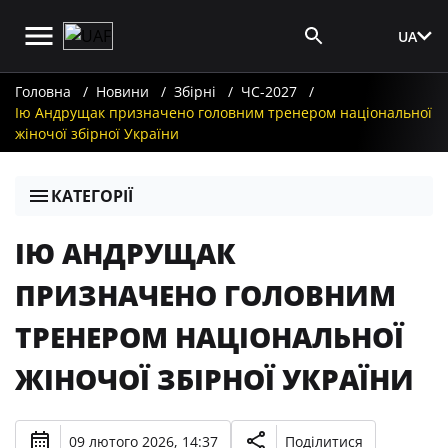
UA
Вхід для ЗМІ
Головна
Новини
Збірні
ЧС-2027
Ію Андрущак призначено головним тренером національної
жіночої збірної України
КАТЕГОРІЇ
ІЮ АНДРУЩАК
ПРИЗНАЧЕНО ГОЛОВНИМ
ТРЕНЕРОМ НАЦІОНАЛЬНОЇ
ЖІНОЧОЇ ЗБІРНОЇ УКРАЇНИ
09 лютого 2026, 14:37
Поділитися