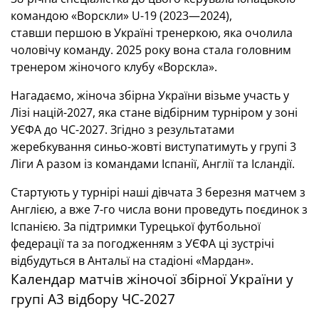
командою «Ворскли» U-19 (2023—2024),
ставши першою в Україні тренеркою, яка очолила
чоловічу команду. 2025 року вона стала головним
тренером жіночого клубу «Ворскла».
Нагадаємо, жіноча збірна України візьме участь у
Лізі націй-2027, яка стане відбірним турніром у зоні
УЄФА до ЧС-2027. Згідно з результатами
жеребкування синьо-жовті виступатимуть у групі 3
Ліги А разом із командами Іспанії, Англії та Ісландії.
Стартують у турнірі наші дівчата 3 березня матчем з
Англією, а вже 7-го числа вони проведуть поєдинок з
Іспанією. За підтримки Турецької футбольної
федерації та за погодженням з УЄФА ці зустрічі
відбудуться в Антальї на стадіоні «Мардан».
Календар матчів жіночої збірної України у
групі А3 відбору ЧС-2027