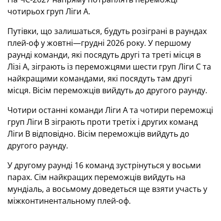
чотирьох груп Ліги А.
Путівки, що залишаться, будуть розіграні в раундах
плей-оф у жовтні—грудні 2026 року. У першому
раунді команди, які посядуть другі та треті місця в
Лізі А, зіграють із переможцями шести груп Ліги С та
найкращими командами, які посядуть там другі
місця. Вісім переможців вийдуть до другого раунду.
Чотири останні команди Ліги А та чотири переможці
груп Ліги В зіграють проти третіх і других команд
Ліги В відповідно. Вісім переможців вийдуть до
другого раунду.
У другому раунді 16 команд зустрінуться у восьми
парах. Сім найкращих переможців вийдуть на
мундіаль, а восьмому доведеться ще взяти участь у
міжконтинентальному плей-оф.