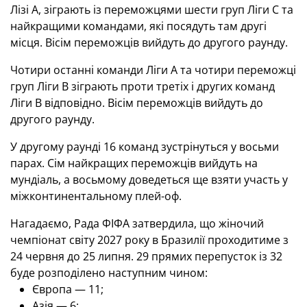
Лізі А, зіграють із переможцями шести груп Ліги С та
найкращими командами, які посядуть там другі
місця. Вісім переможців вийдуть до другого раунду.
Чотири останні команди Ліги А та чотири переможці
груп Ліги В зіграють проти третіх і других команд
Ліги В відповідно. Вісім переможців вийдуть до
другого раунду.
У другому раунді 16 команд зустрінуться у восьми
парах. Сім найкращих переможців вийдуть на
мундіаль, а восьмому доведеться ще взяти участь у
міжконтинентальному плей-оф.
Нагадаємо, Рада ФІФА затвердила, що жіночий
чемпіонат світу 2027 року в Бразилії проходитиме з
24 червня до 25 липня. 29 прямих перепусток із 32
буде розподілено наступним чином:
Європа — 11;
Азія — 6;