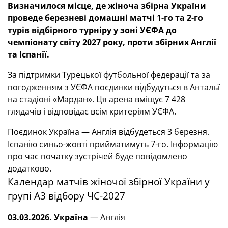
Визначилося місце, де жіноча збірна України
проведе березневі домашні матчі 1-го та 2-го
турів відбірного турніру у зоні УЄФА до
чемпіонату світу 2027 року, проти збірних Англії
та Іспанії.
За підтримки Турецької футбольної федерації та за
погодженням з УЄФА поєдинки відбудуться в Антальї
на стадіоні «Мардан». Ця арена вміщує 7 428
глядачів і відповідає всім критеріям УЄФА.
Поєдинок Україна — Англія відбудеться 3 березня.
Іспанію синьо-жовті прийматимуть 7-го. Інформацію
про час початку зустрічей буде повідомлено
додатково.
Календар матчів жіночої збірної України у
групі А3 відбору ЧС-2027
03.03.2026.
Україна
— Англія