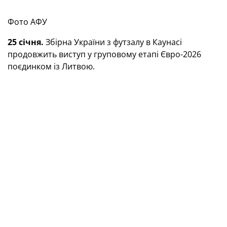
Фото АФУ
25 січня.
Збірна України з футзалу в Каунасі
продовжить виступ у груповому етапі Євро-2026
поєдинком із Литвою.
28 січня.
Підопічні Олександра Косенка завершать
груповий етап Євро-2026 із футзалу матчем із Чехією
в Ризі.
4 лютого.
Київське «Динамо» U-19 на умовно
домашньому полі в турецькій Анталії проведе
поєдинок 1/16 фіналу Юнацької ліги УЄФА проти
мадридського «Атлетіко».
Фото fcdynamo.com
12 лютого.
У Брюсселі відбудеться жеребкування