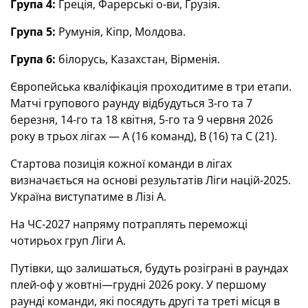
Група 4:
Греція, Фарерські о-ви, Грузія.
Група 5:
Румунія, Кіпр, Молдова.
Група 6:
білорусь, Казахстан, Вірменія.
Європейська кваліфікація проходитиме в три етапи.
Матчі групового раунду відбудуться 3-го та 7
березня, 14-го та 18 квітня, 5-го та 9 червня 2026
року в трьох лігах — А (16 команд), В (16) та С (21).
Стартова позиція кожної команди в лігах
визначається на основі результатів Ліги націй-2025.
Україна виступатиме в Лізі А.
На ЧС-2027 напряму потраплять переможці
чотирьох груп Ліги А.
Путівки, що залишаться, будуть розіграні в раундах
плей-оф у жовтні—грудні 2026 року. У першому
раунді команди, які посядуть другі та треті місця в