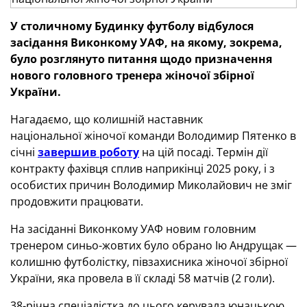
У столичному Будинку футболу відбулося
засідання Виконкому УАФ, на якому, зокрема,
було розглянуто питання щодо призначення
нового головного тренера жіночої збірної
України.
Нагадаємо, що колишній наставник
національної жіночої команди Володимир Пятенко в
січні
завершив роботу
на цій посаді. Термін дії
контракту фахівця сплив наприкінці 2025 року, і з
особистих причин Володимир Миколайович не зміг
продовжити працювати.
На засіданні Виконкому УАФ новим головним
тренером синьо-жовтих було обрано Ію Андрущак —
колишню футболістку, півзахисника жіночої збірної
України, яка провела в її складі 58 матчів (2 голи).
38-річна спеціалістка до цього керувала юнацькою