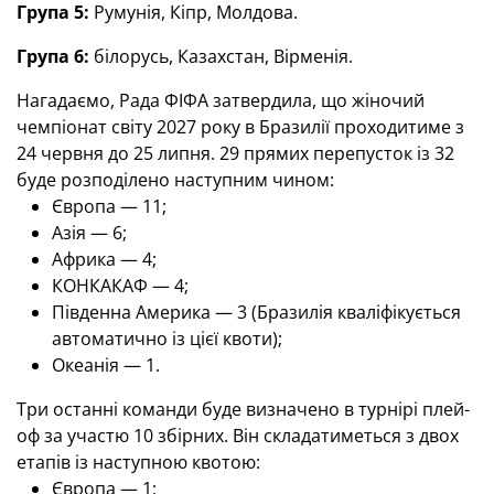
Група 5:
Румунія, Кіпр, Молдова.
Група 6:
білорусь, Казахстан, Вірменія.
Нагадаємо, Рада ФІФА затвердила, що жіночий
чемпіонат світу 2027 року в Бразилії проходитиме з
24 червня до 25 липня. 29 прямих перепусток із 32
буде розподілено наступним чином:
Європа — 11;
Азія — 6;
Африка — 4;
КОНКАКАФ — 4;
Південна Америка — 3 (Бразилія кваліфікується
автоматично із цієї квоти);
Океанія — 1.
Три останні команди буде визначено в турнірі плей-
оф за участю 10 збірних. Він складатиметься з двох
етапів із наступною квотою:
Європа — 1;