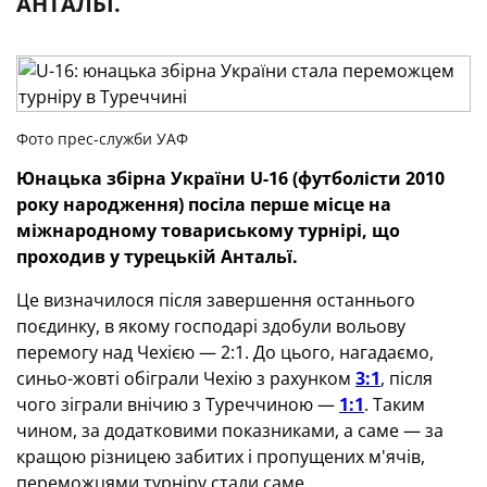
АНТАЛЬЇ.
Фото прес-служби УАФ
Юнацька збірна України U-16 (футболісти 2010
року народження) посіла перше місце на
міжнародному товариському турнірі, що
проходив у турецькій Антальї.
Це визначилося після завершення останнього
поєдинку, в якому господарі здобули вольову
перемогу над Чехією — 2:1. До цього, нагадаємо,
синьо-жовті обіграли Чехію з рахунком
3:1
, після
чого зіграли внічию з Туреччиною —
1:1
. Таким
чином, за додатковими показниками, а саме — за
кращою різницею забитих і пропущених м'ячів,
переможцями турніру стали саме