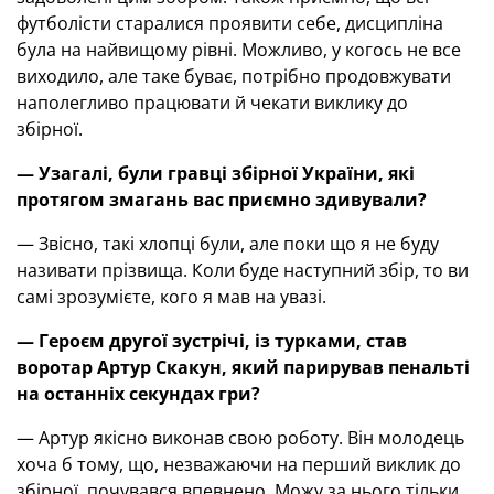
футболісти старалися проявити себе, дисципліна
була на найвищому рівні. Можливо, у когось не все
виходило, але таке буває, потрібно продовжувати
наполегливо працювати й чекати виклику до
збірної.
— Узагалі, були гравці збірної України, які
протягом змагань вас приємно здивували?
— Звісно, такі хлопці були, але поки що я не буду
називати прізвища. Коли буде наступний збір, то ви
самі зрозумієте, кого я мав на увазі.
—
Героєм другої зустрічі, із турками, став
воротар Артур Скакун, який парирував пенальті
на останніх секундах гри?
— Артур якісно виконав свою роботу. Він молодець
хоча б тому, що, незважаючи на перший виклик до
збірної, почувався впевнено. Можу за нього тільки