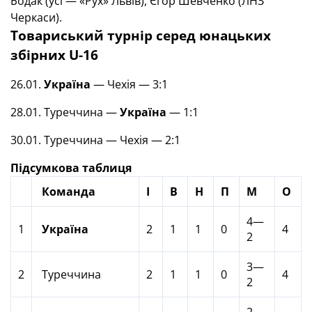
Бодак (усі — «Рух» Львів), Єгор Шевченко (ЛНЗ
Черкаси).
Товариський турнір серед юнацьких
збірних U-16
26.01.
Україна
— Чехія — 3:1
28.01. Туреччина —
Україна
— 1:1
30.01. Туреччина — Чехія — 2:1
Підсумкова таблиця
Команда
І
В
Н
П
М
О
4—
1
Україна
2
1
1
0
4
2
3—
2
Туреччина
2
1
1
0
4
2