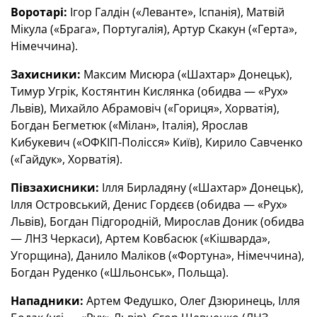
Воротарі:
Ігор Галдін («Леванте», Іспанія), Матвій
Мікула («Брага», Португалія), Артур Скакун («Герта»,
Німеччина).
Захисники:
Максим Мисюра («Шахтар» Донецьк),
Тимур Угрік, Костянтин Кислянка (обидва — «Рух»
Львів), Михайло Абрамовіч («Гориця», Хорватія),
Богдан Бегметюк («Мілан», Італія), Ярослав
Кибукевич («ОФКІП-Полісся» Київ), Кирило Савченко
(«Гайдук», Хорватія).
Півзахисники:
Ілля Бирладяну («Шахтар» Донецьк),
Ілля Островський, Денис Гордєєв (обидва — «Рух»
Львів), Богдан Підгородній, Мирослав Доник (обидва
— ЛНЗ Черкаси), Артем Ковбасюк («Кішварда»,
Угорщина), Данило Маліков («Фортуна», Німеччина),
Богдан Руденко («Шльонськ», Польща).
Нападники:
Артем Федушко, Олег Дзюринець, Ілля