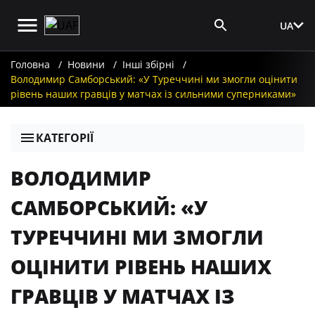
UA
Вхід для ЗМІ
Головна
Новини
Інші збірні
Володимир Самборський: «У Туреччині ми змогли оцінити
рівень наших гравців у матчах із сильними суперниками»
КАТЕГОРІЇ
ВОЛОДИМИР
САМБОРСЬКИЙ: «У
ТУРЕЧЧИНІ МИ ЗМОГЛИ
ОЦІНИТИ РІВЕНЬ НАШИХ
ГРАВЦІВ У МАТЧАХ ІЗ