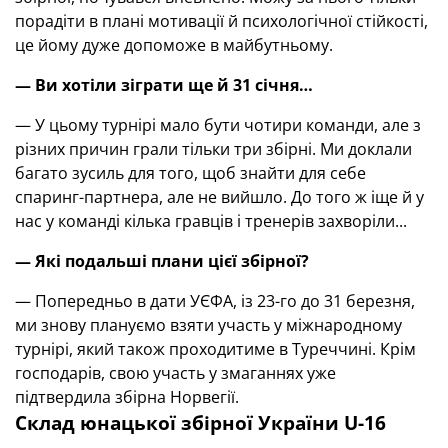
порадіти в плані мотивації й психологічної стійкості,
це йому дуже допоможе в майбутньому.
— Ви хотіли зіграти ще й 31 січня…
— У цьому турнірі мало бути чотири команди, але з
різних причин грали тільки три збірні. Ми доклали
багато зусиль для того, щоб знайти для себе
спаринг-партнера, але не вийшло. До того ж іще й у
нас у команді кілька гравців і тренерів захворіли...
—
Які подальші плани цієї збірної?
— Попередньо в дати УЄФА, із 23-го до 31 березня,
ми знову плануємо взяти участь у міжнародному
турнірі, який також проходитиме в Туреччині. Крім
господарів, свою участь у змаганнях уже
підтвердила збірна Норвегії.
Склад юнацької збірної України
U
-16