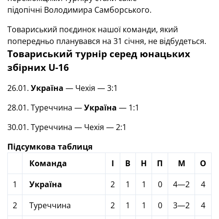
підопічні Володимира Самборського.
Товариський поєдинок нашої команди, який
попередньо планувався на 31 січня, не відбудеться.
Товариський турнір серед юнацьких
збірних U-16
26.01.
Україна
— Чехія — 3:1
28.01. Туреччина —
Україна
— 1:1
30.01. Туреччина — Чехія — 2:1
Підсумкова таблиця
Команда
І
В
Н
П
М
О
1
Україна
2
1
1
0
4—2
4
2
Туреччина
2
1
1
0
3—2
4