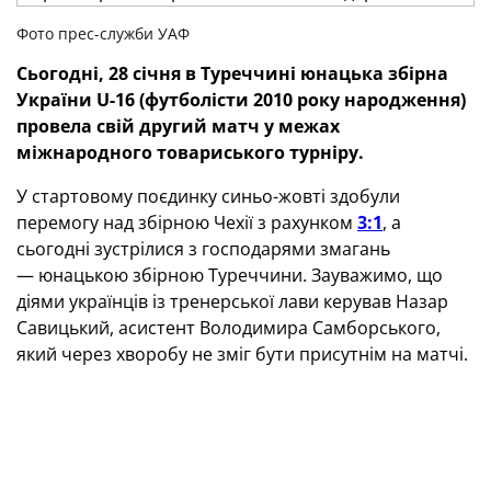
Фото прес-служби УАФ
Сьогодні, 28 січня в Туреччині юнацька збірна
України U-16 (футболісти 2010 року народження)
провела свій другий матч у межах
міжнародного товариського турніру.
У стартовому поєдинку синьо-жовті здобули
перемогу над збірною Чехії з рахунком
3:1
, а
сьогодні зустрілися з господарями змагань
— юнацькою збірною Туреччини. Зауважимо, що
діями українців із тренерської лави керував Назар
Савицький, асистент Володимира Самборського,
який через хворобу не зміг бути присутнім на матчі.
Перший тайм минув за переваги господарів, які
активно діяли на флангах та регулярно створювали
загрозу зі стандартних положень. На 20-й хвилині