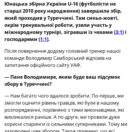
Юнацька збірна України U-16 (футболісти не
старші 2010 року народження) завершила збір,
який проходив у Туреччині. Там синьо-жовті,
окрім тренувальної роботи, узяли участь у
міжнародному турнірі, зігравши із чехами (
3:1
) і
господарями (
1:1
).
Після повернення додому головний тренер нашої
команди Володимир Самборський відповів на
запитання офіційного сайту УАФ.
—
Пане Володимире, яким буде ваш підсумок
збору
в Туреччині?
— Нам багато чого вдалося зробити. По-перше, ми
змогли оцінити рівень гравців, які були в нашому
розпорядженні, порівняно з тими виконавцями, які
викликалися раніше. А по-друге, ми провели дуже
корисні спаринги із сильними суперниками. Тому ми
задоволені цим збором. Також приємно, що всі