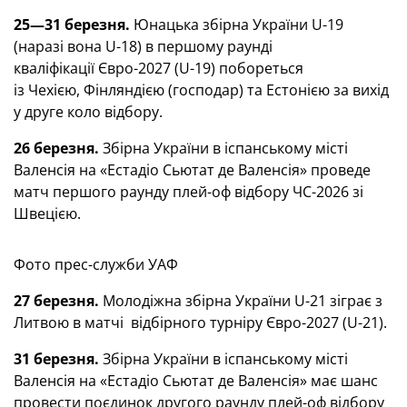
25—31 березня.
Юнацька збірна України U-19
(наразі вона U-18) в першому раунді
кваліфікації Євро-2027 (U-19) побореться
із Чехією, Фінляндією (господар) та Естонією за вихід
у друге коло відбору.
26 березня.
Збірна України в іспанському місті
Валенсія на «Естадіо Сьютат де Валенсія» проведе
матч першого раунду плей-оф відбору ЧС-2026 зі
Швецією.
Фото прес-служби УАФ
27 березня.
Молодіжна збірна України U-21 зіграє з
Литвою в матчі відбірного турніру Євро-2027 (U-21).
31 березня.
Збірна України в іспанському місті
Валенсія на «Естадіо Сьютат де Валенсія» має шанс
провести поєдинок другого раунду плей-оф відбору