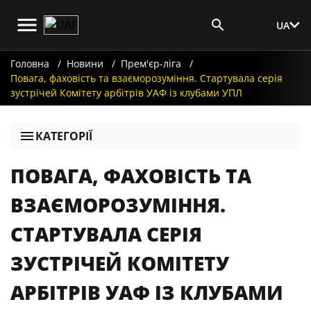
UA
Вхід для ЗМІ
Головна
Новини
Прем'єр-ліга
Повага, фаховість та взаєморозуміння. Стартувала серія
зустрічей Комітету арбітрів УАФ із клубами УПЛ
КАТЕГОРІЇ
ПОВАГА, ФАХОВІСТЬ ТА
ВЗАЄМОРОЗУМІННЯ.
СТАРТУВАЛА СЕРІЯ
ЗУСТРІЧЕЙ КОМІТЕТУ
АРБІТРІВ УАФ ІЗ КЛУБАМИ