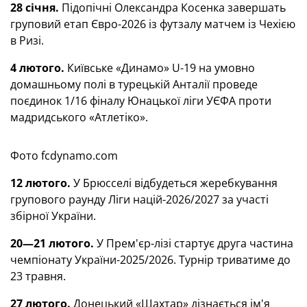
28 січня.
Підопічні Олександра Косенка завершать
груповий етап Євро-2026 із футзалу матчем із Чехією
в Ризі.
4 лютого.
Київське «Динамо» U-19 на умовно
домашньому полі в турецькій Анталії проведе
поєдинок 1/16 фіналу Юнацької ліги УЄФА проти
мадридського «Атлетіко».
Фото fcdynamo.com
12 лютого.
У Брюсселі відбудеться жеребкування
групового раунду Ліги націй-2026/2027 за участі
збірної України.
20—21 лютого.
У Прем'єр-лізі стартує друга частина
чемпіонату України-2025/2026. Турнір триватиме до
23 травня.
27 лютого.
Донецький «Шахтар» дізнається ім'я