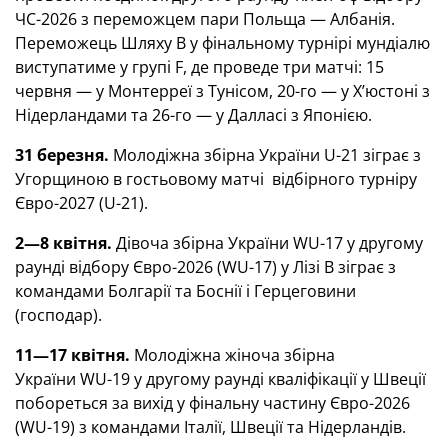
ЧС-2026 з переможцем пари Польща — Албанія.
Переможець Шляху В у фінальному турнірі мундіалю
виступатиме у групі F, де проведе три матчі: 15
червня — у Монтерреї з Тунісом, 20-го — у Х’юстоні з
Нідерландами та 26-го — у Далласі з Японією.
31 березня.
Молодіжна збірна України U-21 зіграє з
Угорщиною в гостьовому матчі відбірного турніру
Євро-2027 (U-21).
2—8 квітня.
Дівоча збірна України WU-17 у другому
раунді відбору Євро-2026 (WU-17) у Лізі В зіграє з
командами
Болгарії
та
Боснії і Герцеговини
(господар)
.
11—17 квітня.
Молодіжна жіноча збірна
України WU-19 у другому раунді кваліфікації у Швеції
побореться за вихід у фінальну частину Євро-2026
(WU-19) з командами
Італії, Швеції та Нідерландів
.