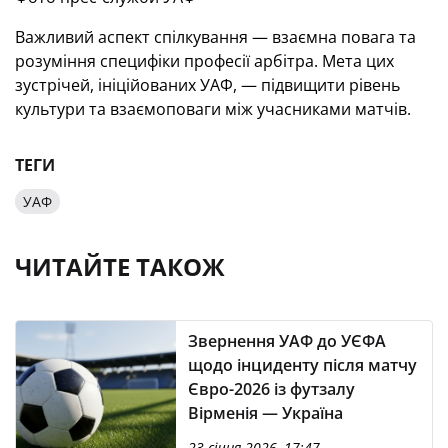
Важливий аспект спілкування — взаємна повага та
розуміння специфіки професії арбітра. Мета цих
зустрічей, ініційованих УАФ, — підвищити рівень
культури та взаємоповаги між учасниками матчів.
ТЕГИ
УАФ
ЧИТАЙТЕ ТАКОЖ
Звернення УАФ до УЄФА
щодо інциденту після матчу
Євро-2026 із футзалу
Вірменія — Україна
23 січня 2026, 17:47