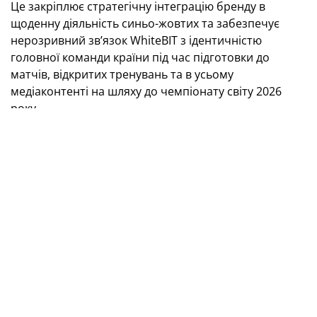
Це закріплює стратегічну інтеграцію бренду в
щоденну діяльність синьо-жовтих та забезпечує
нерозривний зв’язок WhiteBIT з ідентичністю
головної команди країни під час підготовки до
матчів, відкритих тренувань та в усьому
медіаконтенті на шляху до чемпіонату світу 2026
року.
Для WhiteBIT і УАФ ця співпраця виходить за межі
класичного спонсорства — це об’єднання
національного духу та передових технологій.
Протягом попередніх років партнери вже довели,
що український уболівальник — один із найбільш
прогресивних у світі. Впровадження оплати квитків
на домашні матчі збірної у криптовалюті стало
успішним досвідом, що підтвердив готовність та
інтерес фан-спільноти до сучасних Web3-рішень.
Протягом наступного трирічного етапу сторони