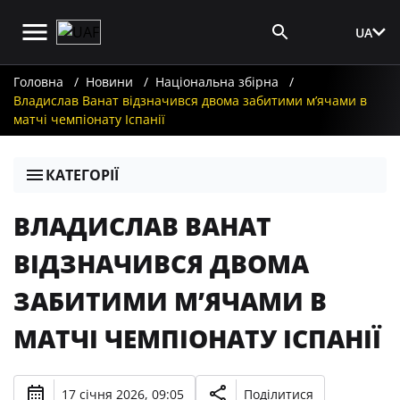
UA
Вхід для ЗМІ
Головна
Новини
Національна збірна
Владислав Ванат відзначився двома забитими м’ячами в
матчі чемпіонату Іспанії
КАТЕГОРІЇ
ВЛАДИСЛАВ ВАНАТ
ВІДЗНАЧИВСЯ ДВОМА
ЗАБИТИМИ М’ЯЧАМИ В
МАТЧІ ЧЕМПІОНАТУ ІСПАНІЇ
17 січня 2026, 09:05
Поділитися