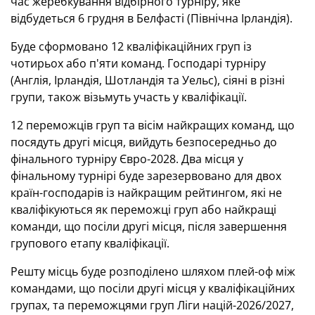
час жеребкування відбірного турніру, яке
відбудеться 6 грудня в Белфасті (Північна Ірландія).
Буде сформовано 12 кваліфікаційних груп із
чотирьох або п'яти команд.
Господарі турніру
(Англія, Ірландія, Шотландія та Уельс), сіяні в різні
групи, також візьмуть участь у кваліфікації.
12 переможців груп та вісім найкращих команд, що
посядуть другі місця, вийдуть безпосередньо до
фінального турніру Євро-2028.
Два місця у
фінальному турнірі буде зарезервовано для двох
країн-господарів із найкращим рейтингом, які не
кваліфікуються як переможці груп або найкращі
команди, що посіли другі місця, після завершення
групового етапу кваліфікації.
Решту місць буде розподілено шляхом плей-оф між
командами, що посіли другі місця у кваліфікаційних
групах, та переможцями груп Ліги націй-2026/2027,