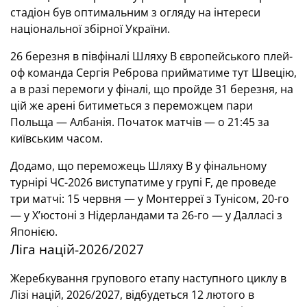
стадіон був оптимальним з огляду на інтереси
національної збірної України.
26 березня в півфіналі Шляху В європейського плей-
оф команда Сергія Реброва прийматиме тут Швецію,
а в разі перемоги у фіналі, що пройде 31 березня, на
цій же арені битиметься з переможцем пари
Польща — Албанія. Початок матчів — о 21:45 за
київським часом.
Додамо, що переможець Шляху В у фінальному
турнірі ЧС-2026 виступатиме у групі F, де проведе
три матчі: 15 червня — у Монтерреї з Тунісом, 20-го
— у Х’юстоні з Нідерландами та 26-го — у Далласі з
Японією.
Ліга націй-2026/2027
Жеребкування групового етапу наступного циклу в
Лізі націй, 2026/2027, відбудеться 12 лютого в