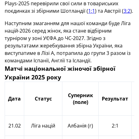
Plays-2025 перевірили свої сили в товариських
поєдинках зі збірними Шотландії (
1:1
) та Австрії (
3:2
).
Наступним змаганням для нашої команди буде Ліга
націй-2026 серед жінок, яка стане відбірним
турніром у зоні УЄФА до ЧС-2027. Згідно з
результатами жеребкування збірна України, яка
виступатиме в Лізі А, потрапила до групи 3 разом із
командами Іспанії, Англії та Ісландії.
Матчі національної жіночої збірної
України 2025 року
Суперник
Дата
Статус
Результат
(поле)
О
21.02
Ліга націй
Албанія (г)
2:1
К