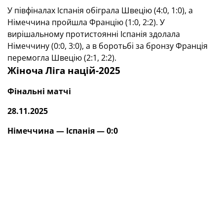
У півфіналах Іспанія обіграла Швецію (4:0, 1:0), а
Німеччина пройшла Францію (1:0, 2:2). У
вирішальному протистоянні Іспанія здолала
Німеччину (0:0, 3:0), а в боротьбі за бронзу Франція
перемогла Швецію (2:1, 2:2).
Жіноча Ліга націй-2025
Фінальні матчі
28.11.2025
Німеччина — Іспанія — 0:0
02.12.2025
Іспанія — Німеччина — 3:0 (0:0)
Голи:
Піна (61, 74), Лопес (68).
Нагадаємо, збірна України в Лізі націй-2025
посіла