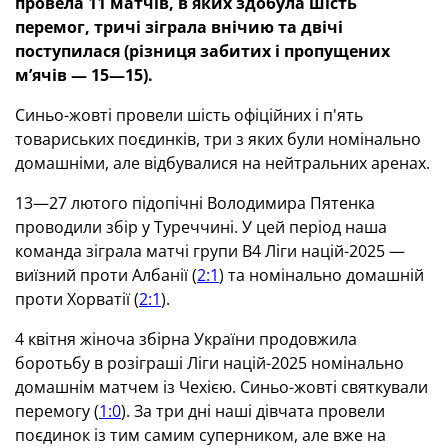
провела 11 матчів, в яких здобула шість
перемог, тричі зіграла внічию та двічі
поступилася (різниця забитих і пропущених
м’ячів — 15—15).
Синьо-жовті провели шість офіційних і п'ять
товариських поєдинків, три з яких були номінально
домашніми, але відбувалися на нейтральних аренах.
13—27 лютого підопічні Володимира Пятенка
проводили збір у Туреччині. У цей період наша
команда зіграла матчі групи В4 Ліги націй-2025 —
виїзний проти Албанії (
2:1
) та номінально домашній
проти Хорватії (
2:1
).
4 квітня жіноча збірна України продовжила
боротьбу в розіграші Ліги націй-2025 номінально
домашнім матчем із Чехією. Синьо-жовті святкували
перемогу (
1:0
). За три дні наші дівчата провели
поєдинок із тим самим суперником, але вже на