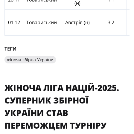
(н)
К
01.12
Товариський
Австрія (н)
3:2
К
О
ТЕГИ
жіноча збірна України
ЖІНОЧА ЛІГА НАЦІЙ-2025.
СУПЕРНИК ЗБІРНОЇ
УКРАЇНИ СТАВ
ПЕРЕМОЖЦЕМ ТУРНІРУ