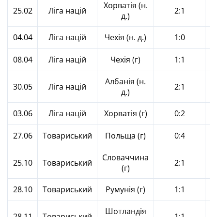
Хорватія (н.
К
25.02
Ліга націй
2:1
д.)
К
04.04
Ліга націй
Чехія (н. д.)
1:0
О
08.04
Ліга націй
Чехія (г)
1:1
П
Албанія (н.
О
30.05
Ліга націй
2:1
д.)
Б
03.06
Ліга націй
Хорватія (г)
0:2
27.06
Товариський
Польща (г)
0:4
Словаччина
К
25.10
Товариський
2:1
(г)
Б
28.10
Товариський
Румунія (г)
1:1
Ш
Шотландія
28.11
Товариський
1:1
К