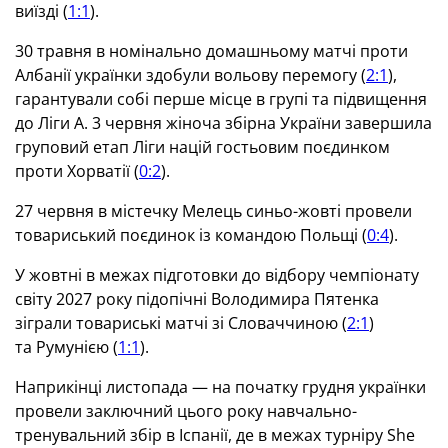
виїзді (
1:1
).
30 травня в номінально домашньому матчі проти
Албанії українки здобули вольову перемогу (
2:1
),
гарантували собі перше місце в групі та підвищення
до Ліги А. 3 червня жіноча збірна України завершила
груповий етап Ліги націй гостьовим поєдинком
проти Хорватії (
0:2
).
27 червня в містечку Мелець синьо-жовті провели
товариський поєдинок із командою Польщі (
0:4
).
У жовтні в межах підготовки до відбору чемпіонату
світу 2027 року підопічні Володимира Пятенка
зіграли товариські матчі зі Словаччиною (
2:1
)
та Румунією (
1:1
).
Наприкінці листопада — на початку грудня українки
провели заключний цього року навчально-
тренувальний збір в Іспанії, де в межах турніру She