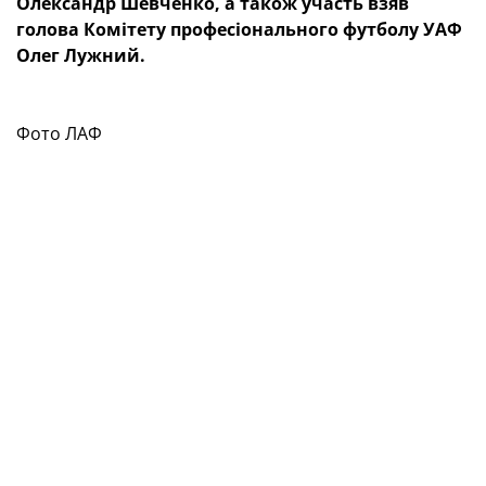
Олександр Шевченко, а також участь взяв
голова Комітету професіонального футболу УАФ
Олег Лужний.
Фото ЛАФ
До заходу також долучилися делегати конференції,
футбольний актив регіону та директор
департаменту спорту, молоді та туризму Львівської
обласної військової адміністрації Роман Хім’як.
Делегати заслухали, обговорили та затвердили звіт
Виконавчого комітету й голови Львівської асоціації
футболу Олександра Шевченка за період із червня
2024 року до грудня 2025 року, а також звіт
Ревізійної комісії щодо фінансово-господарської
діяльності ЛАФ за відповідний період.