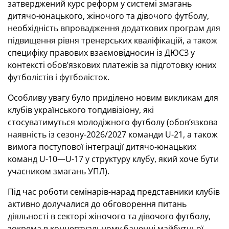
затверджений курс реформ у системі змагань
дитячо-юнацького, жіночого та дівочого футболу,
необхідність впровадження додаткових програм для
підвищення рівня тренерських кваліфікацій, а також
специфіку правових взаємовідносин із ДЮСЗ у
контексті обов’язкових платежів за підготовку юних
футболістів і футболісток.
Особливу увагу було приділено новим викликам для
клубів українського топдивізіону, які
стосуватимуться молодіжного футболу (обов’язкова
наявність із сезону-2026/2027 команди U-21, а також
вимога поступової інтеграції дитячо-юнацьких
команд U-10—U-17 у структуру клубу, який хоче бути
учасником змагань УПЛ).
Під час роботи семінарів-нарад представники клубів
активно долучалися до обговорення питань
діяльності в секторі жіночого та дівочого футболу,
зокрема в концептуальному баченні майбутньої