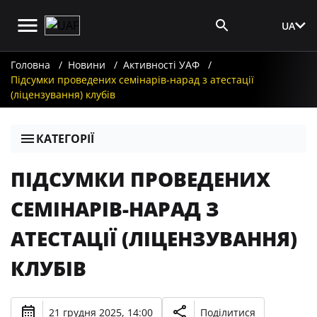
UA
Вхід для ЗМІ
Головна
Новини
Активності УАФ
Підсумки проведених семінарів-нарад з атестації
(ліцензування) клубів
КАТЕГОРІЇ
ПІДСУМКИ ПРОВЕДЕНИХ
СЕМІНАРІВ-НАРАД З
АТЕСТАЦІЇ (ЛІЦЕНЗУВАННЯ)
КЛУБІВ
21 грудня 2025, 14:00
Поділитися