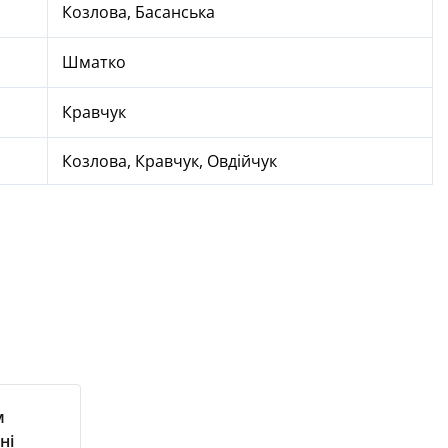
Козлова, Басанська
Шматко
Кравчук
Козлова, Кравчук, Овдійчук
м
ні