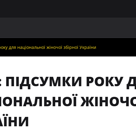
ГОЛОВНА
ПРО УАФ
ЗБІРНІ
ЧЛЕНИ УАФ
НО
року для національної жіночої збірної України
: ПІДСУМКИ РОКУ 
ІОНАЛЬНОЇ ЖІНОЧОЇ
АЇНИ