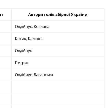
ат
Автори голів збірної України
Овдійчук, Козлова
Котик, Калініна
Овдійчук
Петрик
Овдійчук, Басанська