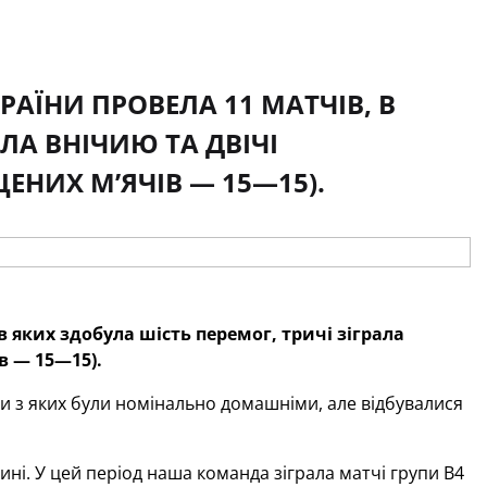
РАЇНИ ПРОВЕЛА 11 МАТЧІВ, В
ЛА ВНІЧИЮ ТА ДВІЧІ
ЕНИХ М’ЯЧІВ — 15—15).
в яких здобула шість перемог, тричі зіграла
в — 15—15).
ри з яких були номінально домашніми, але відбувалися
ні. У цей період наша команда зіграла матчі групи В4