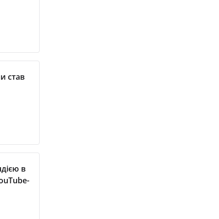
ни став
ндією в
YouTube-