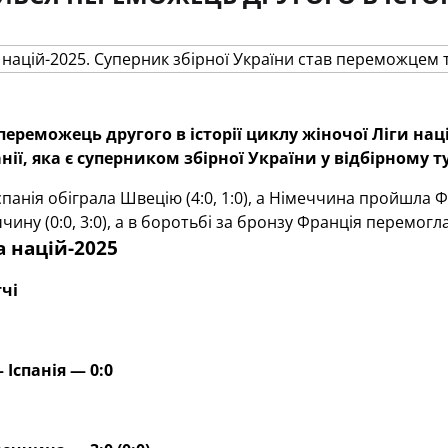
ереможець другого в історії циклу жіночої Ліги нац
ії, яка є суперником збірної України у відбірному ту
Іспанія обіграла Швецію (4:0, 1:0), а Німеччина пройшла Ф
ину (0:0, 3:0), а в боротьбі за бронзу Франція перемогла 
а націй-2025
чі
Іспанія — 0:0