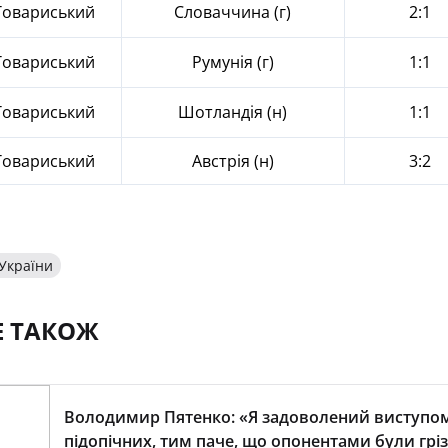
Товариський
Словаччина (г)
2:1
Товариський
Румунія (г)
1:1
Товариський
Шотландія (н)
1:1
Товариський
Австрія (н)
3:2
 України
Е ТАКОЖ
Володимир Пятенко: «Я задоволений виступо
підопічних, тим паче, що опонентами були гріз