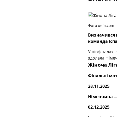
Фото uefa.com
Визначився п
команда Іспан
У півфіналах 
здолала Німечч
Жіноча Ліг
Фінальні мат
28.11.2025
Німеччина — 
02.12.2025