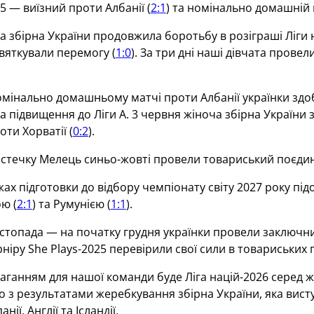
25 — виїзний проти Албанії (
2:1
) та номінально домашній п
ча збірна України продовжила боротьбу в розіграші Ліги
вяткували перемогу (
1:0
). За три дні наші дівчата прове
омінально домашньому матчі проти Албанії українки здо
 та підвищення до Ліги А. 3 червня жіноча збірна Україн
ти Хорватії (
0:2
).
істечку Мелець синьо-жовті провели товариський поєдин
жах підготовки до відбору чемпіонату світу 2027 року пі
ю (
2:1
) та Румунією (
1:1
).
стопада — на початку грудня українки провели заключний
рніру She Plays-2025 перевірили свої сили в товариських 
ганням для нашої команди буде Ліга націй-2026 серед жі
но з результатами жеребкування збірна України, яка висту
ії, Англії та Ісландії.