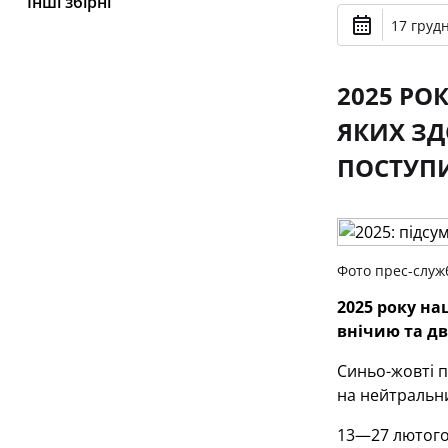
Інші збірні
17 грудн
2025 РО
ЯКИХ ЗД
ПОСТУПИ
Фото прес-служ
2025 року на
внічию та дв
Синьо-жовті п
на нейтральни
13—27 лютого 