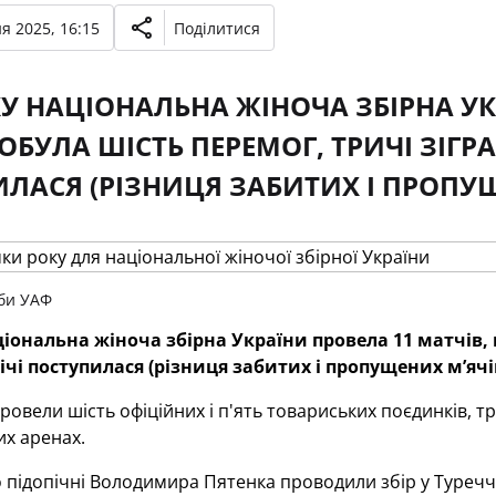
я 2025, 16:15
Поділитися
КУ НАЦІОНАЛЬНА ЖІНОЧА ЗБІРНА УК
ОБУЛА ШІСТЬ ПЕРЕМОГ, ТРИЧІ ЗІГРА
ЛАСЯ (РІЗНИЦЯ ЗАБИТИХ І ПРОПУЩ
би УАФ
ціональна жіноча збірна України провела 11 матчів, 
ічі поступилася (різниця забитих і пропущених м’ячі
ровели шість офіційних і п'ять товариських поєдинків, т
х аренах.
підопічні Володимира Пятенка проводили збір у Туреччи