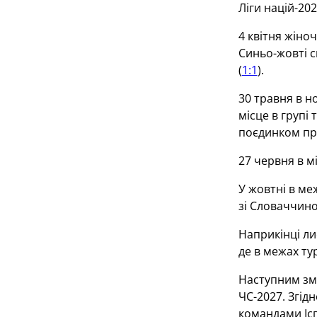
Ліги націй-20
4 квітня жіно
Синьо-жовті с
(
1:1
).
30 травня в н
місце в групі
поєдинком про
27 червня в м
У жовтні в ме
зі Словаччино
Наприкінці ли
де в межах ту
Наступним зма
ЧС-2027. Згід
командами Іспан