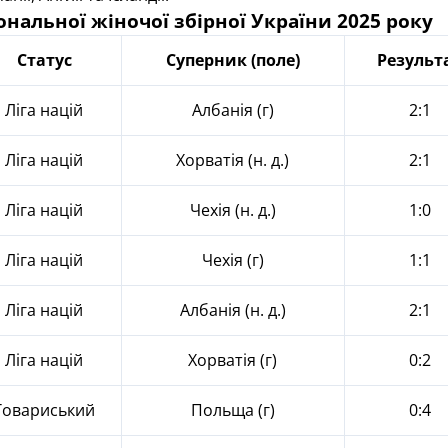
ональної жіночої збірної України 2025 року
Статус
Суперник (поле)
Результ
Ліга націй
Албанія (г)
2:1
Ліга націй
Хорватія (н. д.)
2:1
Ліга націй
Чехія (н. д.)
1:0
Ліга націй
Чехія (г)
1:1
Ліга націй
Албанія (н. д.)
2:1
Ліга націй
Хорватія (г)
0:2
Товариський
Польща (г)
0:4