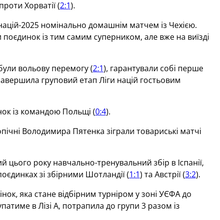
роти Хорватії (
2:1
).
 націй-2025 номінально домашнім матчем із Чехією.
ли поєдинок із тим самим суперником, але вже на виїзді
були вольову перемогу (
2:1
), гарантували собі перше
и завершила груповий етап Ліги націй гостьовим
ок із командою Польщі (
0:4
).
допічні Володимира Пятенка зіграли товариські матчі
 цього року навчально-тренувальний збір в Іспанії,
поєдинках зі збірними Шотландії (
1:1
) та Австрії (
3:2
).
нок, яка стане відбірним турніром у зоні УЄФА до
патиме в Лізі А, потрапила до групи 3 разом із