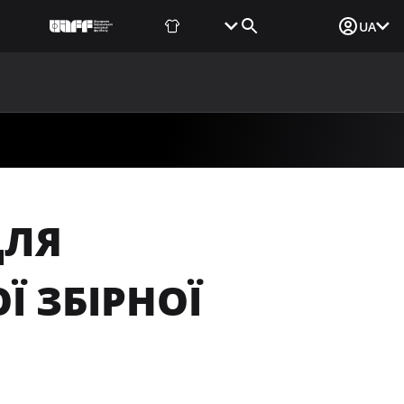
Фаншоп
Квитки
Вхід для ЗМІ
UA
ВИНИ
МЕДІА
ДОКУМЕНТИ
UAF DATA CENTER
ДЛЯ
 ЗБІРНОЇ