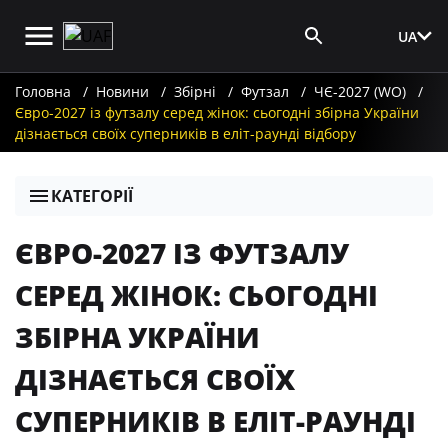
UA
Вхід для ЗМІ
Головна
Новини
Збірні
Футзал
ЧЄ-2027 (WO)
Євро-2027 із футзалу серед жінок: сьогодні збірна України
дізнається своїх суперників в еліт-раунді відбору
КАТЕГОРІЇ
ЄВРО-2027 ІЗ ФУТЗАЛУ
СЕРЕД ЖІНОК: СЬОГОДНІ
ЗБІРНА УКРАЇНИ
ДІЗНАЄТЬСЯ СВОЇХ
СУПЕРНИКІВ В ЕЛІТ-РАУНДІ