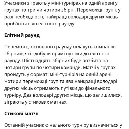
Учасники зіграють у міні-турнірах на одній арені у
групах по три чи чотири збірні. Переможці груп і, у
разі необхідності, найкращі володарі других місць
проб'ються до елітного раунду.
Елітний раунд
Переможці основного раунду складуть компанію
збірним, які здобули прямі путівки до елітного
раунду. Шістнадцять збірних буде розбито на
чотири групи по чотири команди. Матчі у групах
пройдуть у форматі міні-турнірів на одній арені.
Чотири переможці груп та два найкращі володарі
других місць отримають путівки до фінального
турніру. Два володарі других місць, що залишилися,
зіграють у стикових матчах.
Стикові матчі
Останній учасник фінального турніру визначиться у