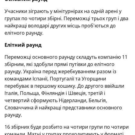
Учасники зіграють у мінітурнірах на одній арені у
групах по чотири збірні. Переможці трьох груп і два
найкращі володарі других місць проб'ються до
елітного раунду.
Елітний раунд
Переможці основного раунду складуть компанію 11
збірним, які здобули прямі путівки до елітного
раунду. Україна перед жеребкуванням разом із
командами Іспанії, Португалії та Угорщини
перебуває в першому кошику. До другого ввійшли
Італія, Польща, Фінляндія і Швеція, третій і
четвертий сформують Нідерланди, Бельгія,
Словаччина й найкращі представники основного
раунду.
16 збірних буде розбито на чотири групи по чотири
команди. Матчі у групах проходитимуть у форматі