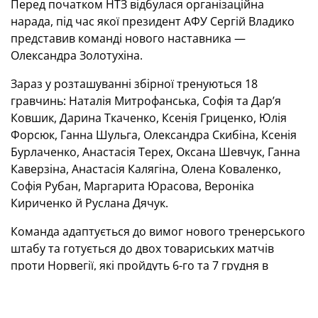
Перед початком НТЗ відбулася організаційна
нарада, під час якої президент АФУ Сергій Владико
представив команді нового наставника —
Олександра Золотухіна.
Зараз у розташуванні збірної тренуються 18
гравчинь: Наталія Митрофанська, Софія та Дарʼя
Ковшик, Дарина Ткаченко, Ксенія Гриценко, Юлія
Форсюк, Ганна Шульга, Олександра Скибіна, Ксенія
Бурлаченко, Анастасія Терех, Оксана Шевчук, Ганна
Каверзіна, Анастасія Калягіна, Олена Коваленко,
Софія Рубан, Маргарита Юрасова, Вероніка
Кириченко й Руслана Дячук.
Команда адаптується до вимог нового тренерського
штабу та готується до двох товариських матчів
проти Норвегії, які пройдуть 6-го та 7 грудня в
Крістіансунні.
«Познайомилися з дівчатами та провели перші