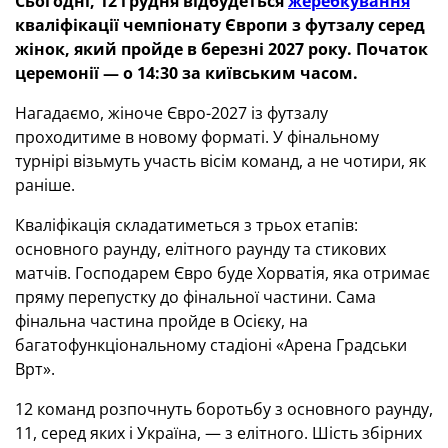
Сьогодні, 12 грудня відбудеться
жеребкування
кваліфікації чемпіонату Європи з футзалу серед
жінок, який пройде в березні 2027 року. Початок
церемонії — о 14:30 за київським часом.
Нагадаємо, жіноче Євро-2027 із футзалу
проходитиме в новому форматі. У фінальному
турнірі візьмуть участь вісім команд, а не чотири, як
раніше.
Кваліфікація складатиметься з трьох етапів:
основного раунду, елітного раунду та стикових
матчів.
Господарем Євро буде
Хорватія, яка отримає
пряму перепустку до фінальної частини.
Сама
ф
інальна частина пройде в Осієку, на
багатофункціональному стадіоні «Арена Градськи
Врт».
12 команд розпочнуть боротьбу з основного раунду,
11, серед яких і Україна, — з елітного. Шість збірних