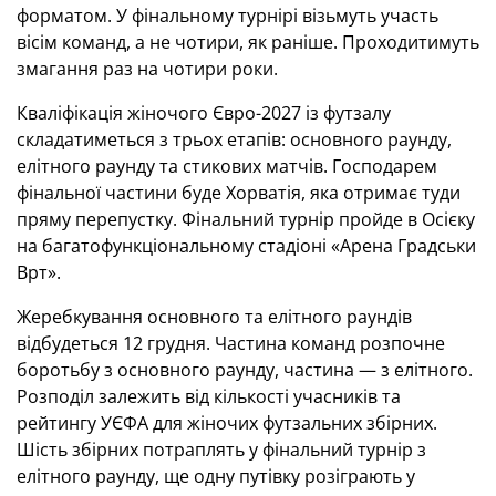
форматом. У фінальному турнірі візьмуть участь
вісім команд, а не чотири, як раніше. Проходитимуть
змагання раз на чотири роки.
Кваліфікація жіночого Євро-2027 із футзалу
складатиметься з трьох етапів: основного раунду,
елітного раунду та стикових матчів.
Господарем
фінальної частини буде
Хорватія, яка отримає туди
пряму перепустку.
Фінальний турнір пройде в Осієку
на багатофункціональному стадіоні «Арена Градськи
Врт».
Жеребкування основного та елітного раундів
відбудеться 12 грудня. Частина команд розпочне
боротьбу з основного раунду, частина — з елітного.
Розподіл залежить від кількості учасників та
рейтингу УЄФА для жіночих футзальних збірних.
Шість збірних потраплять у фінальний турнір з
елітного раунду, ще одну путівку розіграють у