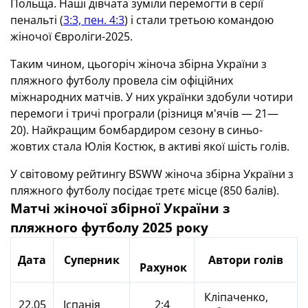
Польща. Наші дівчата зуміли перемогти в серії
пенальті (
3:3, пен. 4:3
) і стали третьою командою
жіночої Євроліги-2025.
Таким чином, цьогоріч жіноча збірна України з
пляжного футболу провела сім офіційних
міжнародних матчів. У них українки здобули чотири
перемоги і тричі програли (різниця м'ячів — 21—
20). Найкращим бомбардиром сезону в синьо-
жовтих стала Юлія Костюк, в активі якої шість голів.
У світовому рейтингу BSWW жіноча збірна України з
пляжного футболу посідає третє місце (850 балів).
Матчі жіночої збірної України з
пляжного футболу 2025 року
Дата
Суперник
Автори голів
Рахунок
Кліпаченко,
22.05
Іспанія
2:4