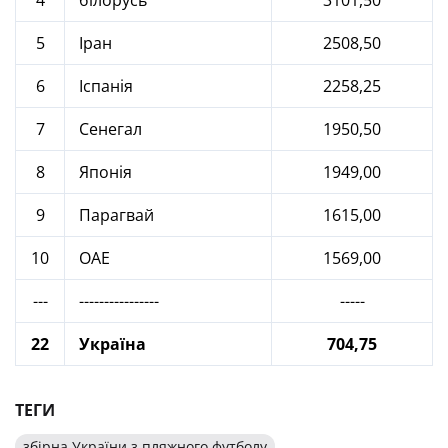
4
білорусь
3101,50
5
Іран
2508,50
6
Іспанія
2258,25
7
Сенегал
1950,50
8
Японія
1949,00
9
Парагвай
1615,00
10
ОАЕ
1569,00
---
----------------
-----
22
Україна
704,75
ТЕГИ
збірна України з пляжного футболу