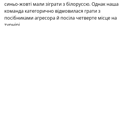
синьо-жовті мали зіграти з білоруссю. Однак наша
команда категорично відмовилася грати з
посібниками агресора й посіла четверте місце на
турнірі.
Своїми враженнями від гри збірної України у
Віареджо поділився її наставник Микола Костенко.
«Зрозуміло, що ми боролися за медалі Євроліги, але
команда відмовилася грати за третє місце, і тут
компромісу бути не могло. Це рішення не лише
наше, але й загальнодержавне. Неправильно, коли
країна, яка є союзником агресора, бере участь у
змаганнях під своїм прапором та зі своїм гімном.
Цілком зрозуміло, що ми не мали права грати проти
такої команди.
Хоча максимальним завданням збірної було
боротися за перше місце, гадаю, що бути в
четвірці найкращих команд Європи,