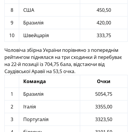
8
США
450,50
9
Бразилія
420,00
10
Швейцарія
333,75
Чоловіча збірна України порівняно з попереднім
рейтингом піднялася на три сходинки й перебуває
на 22-й позиції із 704,75 бала, відстаючи від
Саудівської Аравії на 53,5 очка.
Команда
Очки
1
Бразилія
5054,75
2
Італія
3355,00
3
Португалія
3323,50