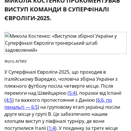
МИКОЛА КОСТЕНКО ПРОКОМЕНТУВАВ
ВИСТУП КОМАНДИ В СУПЕРФІНАЛІ
ЄВРОЛІГИ-2025.
Фото АПФУ
У Суперфіналі Євроліги-2025, що проходив в
італійському Віареджо, чоловіча збірна України з
пляжного футболу посіла четверте місце. Після
перемоги над Швейцарією (
5:4
), поразки від Іспанії
(
4:5
) та важкого протистояння з Данією (
6:6, по
пенальті — 6:5
) на груповому етапі українці посіли
друге місце у групі В. Це забезпечило нашим
хлопцям виступ у півфіналі турніру, де вони
поступилися Італії (
1:4
). У поєдинку за третє місце