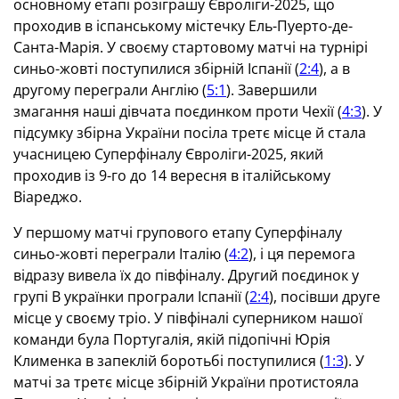
основному етапі розіграшу Євроліги-2025, що
проходив в іспанському містечку Ель-Пуерто-де-
Санта-Марія. У своєму стартовому матчі на турнірі
синьо-жовті поступилися збірній Іспанії (
2:4
), а в
другому переграли Англію (
5:1
). Завершили
змагання наші дівчата поєдинком проти Чехії (
4:3
). У
підсумку збірна України посіла третє місце й стала
учасницею Суперфіналу Євроліги-2025, який
проходив із 9-го до 14 вересня в італійському
Віареджо.
У першому матчі групового етапу Суперфіналу
синьо-жовті переграли Італію (
4:2
), і ця перемога
відразу вивела їх до півфіналу. Другий поєдинок у
групі В українки програли Іспанії (
2:4
), посівши друге
місце у своєму тріо. У півфіналі суперником нашої
команди була Португалія, якій підопічні Юрія
Клименка в запеклій боротьбі поступилися (
1:3
). У
матчі за третє місце збірній України протистояла