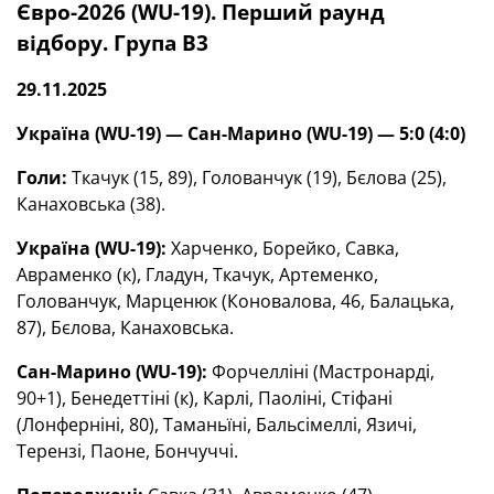
Євро-2026 (WU-19). Перший раунд
відбору. Група В3
29.11.2025
Україна (WU-19) — Сан-Марино (WU-19) — 5:0 (4:0)
Голи:
Ткачук (15, 89), Голованчук (19), Бєлова (25),
Канаховська (38).
Україна (
WU
-19):
Харченко, Борейко, Савка,
Авраменко (к), Гладун, Ткачук, Артеменко,
Голованчук, Марценюк (Коновалова, 46, Балацька,
87), Бєлова, Канаховська.
Сан-Марино (
WU
-19):
Форчелліні (Мастронарді,
90+1), Бенедеттіні (к), Карлі, Паоліні, Стіфані
(Лонферніні, 80), Таманьїні, Бальсімеллі, Язичі,
Терензі, Паоне, Бончуччі.