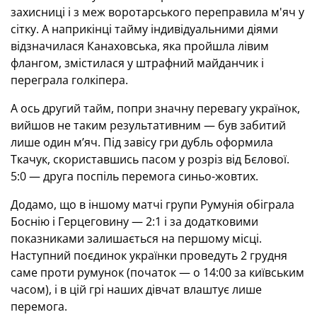
захисниці і з меж воротарського переправила м'яч у
сітку. А наприкінці тайму індивідуальними діями
відзначилася Канаховська, яка пройшла лівим
флангом, змістилася у штрафний майданчик і
переграла голкіпера.
А ось другий тайм, попри значну перевагу українок,
вийшов не таким результативним — був забитий
лише один м’яч. Під завісу гри дубль оформила
Ткачук, скориставшись пасом у розріз від Бєлової.
5:0 — друга поспіль перемога синьо-жовтих.
Додамо, що в іншому матчі групи Румунія обіграла
Боснію і Герцеговину — 2:1 і за додатковими
показниками залишається на першому місці.
Наступний поєдинок українки проведуть 2 грудня
саме проти румунок (початок — о 14:00 за київським
часом), і в цій грі наших дівчат влаштує лише
перемога.