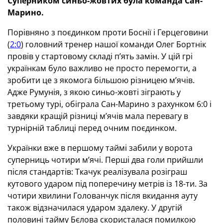
Суперником синьо-жовтих була команда Сан-
Марино.
Порівняно з поєдинком проти Боснії і Герцеговини
(
2:0
) головний тренер нашої команди Олег Бортнік
провів у стартовому складі п’ять замін. У цій грі
українкам було важливо не просто перемогти, а
зробити це з якомога більшою різницею м’ячів.
Адже Румунія, з якою синьо-жовті зіграють у
третьому турі, обіграла Сан-Марино з рахунком 6:0 і
завдяки кращій різниці м’ячів мала перевагу в
турнірній таблиці перед очним поєдинком.
Українки вже в першому таймі забили у ворота
суперниць чотири м’ячі. Перші два голи прийшли
після стандартів: Ткачук реалізувала розіграш
кутового ударом під поперечину метрів із 18-ти. За
чотири хвилини Голованчук після вкидання ауту
також відзначилася ударом здалеку. У другій
половині тайму Бєлова скористалася помилкою