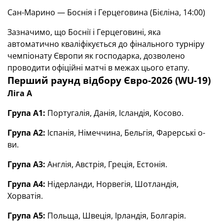
Сан-Марино — Боснія і Герцеговина (Бієліна, 14:00)
Зазначимо, що Боснії і Герцеговині, яка
автоматично кваліфікується до фінального турніру
чемпіонату Європи як господарка, дозволено
проводити офіційні матчі в межах цього етапу.
Перший раунд відбору Євро-2026 (WU-19)
Ліга А
Група А1:
Португалія, Данія, Ісландія, Косово.
Група А2:
Іспанія, Німеччина, Бельгія, Фарерські о-
ви.
Група А3:
Англія, Австрія, Греція, Естонія.
Група А4:
Нідерланди, Норвегія, Шотландія,
Хорватія.
Група А5:
Польща, Швеція, Ірландія, Болгарія.