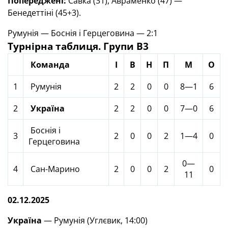
Попереджені:
Савка (31), Авраменко (47) —
Бенедеттіні (45+3).
Румунія — Боснія і Герцеговина — 2:1
Турнірна таблиця.
Групи В3
Команда
І
В
Н
П
М
О
1
Румунія
2
2
0
0
8—1
6
2
Україна
2
2
0
0
7—0
6
Боснія і
3
2
0
0
2
1—4
0
Герцеговина
0—
4
Сан-Марино
2
0
0
2
0
11
02.12.2025
Україна
— Румунія (Углєвик, 14:00)