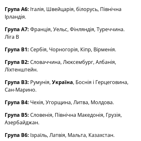
Група А6:
Італія, Швейцарія, білорусь, Північна
Ірландія.
Група А7:
Франція, Уельс, Фінляндія, Туреччина.
Ліга В
Група В1:
Сербія, Чорногорія, Кіпр, Вірменія.
Група В2:
Словаччина, Люксембург, Албанія,
Ліхтенштейн.
Група В3:
Румунія,
Україна
, Боснія і Герцеговина,
Сан-Марино.
Група В4:
Чехія, Угорщина, Литва, Молдова.
Група В5:
Словенія, Північна Македонія, Грузія,
Азербайджан.
Група В6:
Ізраїль, Латвія, Мальта, Казахстан.