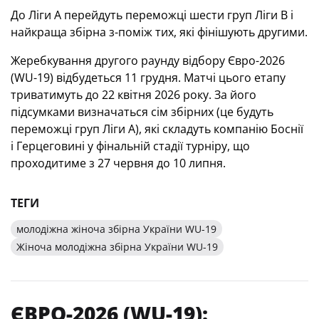
До Ліги А перейдуть переможці шести груп Ліги В і
найкраща збірна з-поміж тих, які фінішують другими.
Жеребкування другого раунду відбору Євро-2026
(WU-19) відбудеться 11 грудня. Матчі цього етапу
триватимуть до 22 квітня 2026 року. За його
підсумками визначаться сім збірних (це будуть
переможці груп Ліги А), які складуть компанію Боснії
і Герцеговині у фінальній стадії турніру, що
проходитиме з 27 червня до 10 липня.
ТЕГИ
молодіжна жіноча збірна України WU-19
Жіноча молодіжна збірна України WU-19
ЄВРО-2026 (WU-19):