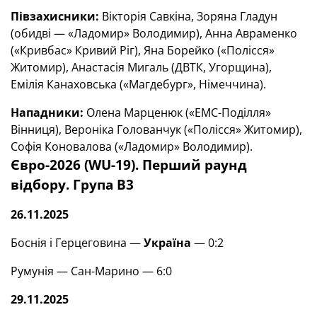
Півзахисники:
Вікторія Савкіна, Зоряна Гладун
(обидві — «Ладомир» Володимир), Анна Авраменко
(«Кривбас» Кривий Ріг), Яна Борейко («Полісся»
Житомир), Анастасія Мигаль (ДВТК, Угорщина),
Емілія Канаховська («Магдебург», Німеччина).
Нападники:
Олена Марценюк («ЕМС-Поділля»
Вінниця), Вероніка Голованчук («Полісся» Житомир),
Софія Коновалова («Ладомир» Володимир).
Євро-2026 (WU-19). Перший раунд
відбору. Група В3
26.11.2025
Боснія і Герцеговина —
Україна
— 0:2
Румунія — Сан-Марино — 6:0
29.11.2025