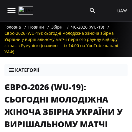
UA
Вхід для ЗМІ
Головна
Новини
Збірні
ЧЄ-2026 (WU-19)
Євро-2026 (WU-19): сьогодні молодіжна жіноча збірна
України у вирішальному матчі першого раунду відбору
зіграє з Румунією (наживо — із 14:00 на YouTube-каналі
УАФ)
КАТЕГОРІЇ
ЄВРО-2026 (WU-19):
СЬОГОДНІ МОЛОДІЖНА
ЖІНОЧА ЗБІРНА УКРАЇНИ У
ВИРІШАЛЬНОМУ МАТЧІ