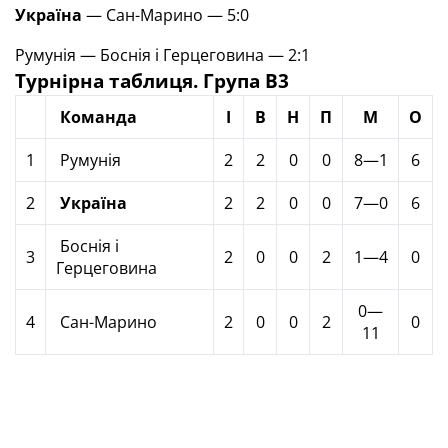
Україна
— Сан-Марино — 5:0
Румунія — Боснія і Герцеговина — 2:1
Турнірна таблиця.
Група В3
Команда
І
В
Н
П
М
О
1
Румунія
2
2
0
0
8—1
6
2
Україна
2
2
0
0
7—0
6
Боснія і
3
2
0
0
2
1—4
0
Герцеговина
0—
4
Сан-Марино
2
0
0
2
0
11