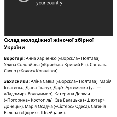
Склад молодіжної жіночої збірної
України
Воротарі:
Анна Харченко («Ворскла» Полтава),
Уляна Соловйова («Кривбас» Кривий Ріг), Світлана
Сахно («Колос» Ковалівка).
Захисники:
Аліна Савка («Ворскла» Полтава), Марія
Ігнатенко, Діана Ткачук, Дар’я Артеменко (усі —
«Ладомир» Володимир), Катерина Деркач
(«Погорина» Костопіль), Єва Балацька («Шахтар»
Донецьк), Марія Осадча («Сістерс» Одеса), Євгенія
Бєлова («Цюрих», Швейцарія).