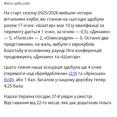
Фото uefa.com
На старт сезону-2025/2026 вийшли чотири
вітчизняні клуби, які станом на сьогодні здобули
разом 17 очок: «Шахтар» має 10 (у кваліфікації за
перемогу дається 1 очко, за нічию — 0,5), «Динамо»
— 5, «Полісся» — 2, «Олександрія» — 0. Останні два
представники, на жаль, вибули з єврокубків.
Боротьбу в основному раунді Ліги конференцій
продовжують «Динамо» та «Шахтар».
Цього тижня наша асоціація здобула ще 4 очки
(перемоги над «Брейдабліком» (
2:0
) та «Зрінськи»
(
6:0
)), або 1 бал. Загалом у нашому доробку тепер
4,25 бала.
Наразі Україна посідає 27-й рядок у реєстрі.
Відставання від 22-го місця, яке дає додаткову пільгу
(старт представника в Лізі чемпіонів не з першого
раунду, а з другого), складає 2,275 бала (10 очок).