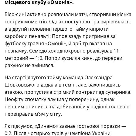
місцевого клубу «Омонія».
Біло-сині активно розпочали матч, створивши кілька
гострих моментів. Однак поступово гра вирівнялася,
а в другій половині першого тайму кіпріоти
заробили пенальті: Попов ззаду притримав за
футболку гравця «Омонії», й арбітр вказав на
позначку. Семедо холоднокровно реалізував 11-
метровий — 1:0. Попри зусилля киян, до перерви
рахунок не змінився.
На старті другого тайму команда Олександра
Шовковського додала в темпі, але, захопившись
атакою, пропустила стрімкий контрвипад суперника.
Неофіту спочатку влучив у поперечину, однак
першим опинився на добиванні й у падінні головою
переправив м’яч у сітку.
Як підсумок, «Динамо» зазнає гостьової поразки —
0:2. Після чотирьох турів у чемпіона України