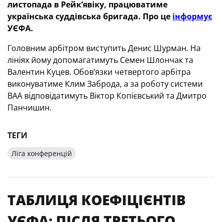
листопада в Рейк’явіку, працюватиме
українська суддівська бригада. Про це
інформує
УЄФА.
Головним арбітром виступить Денис Шурман. На
лініях йому допомагатимуть Семен Шлончак та
Валентин Куцев. Обов’язки четвертого арбітра
виконуватиме Клим Заброда, а за роботу системи
ВАА відповідатимуть Віктор Копієвський та Дмитро
Панчишин.
ТЕГИ
Ліга конференцій
ТАБЛИЦЯ КОЕФІЦІЄНТІВ
УЄФА: ПІСЛЯ ТРЕТЬОГО