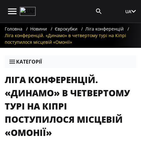
UA
Вхід для ЗМІ
Головна
Новини
Єврокубки
Ліга конференцій
Ліга конференцій. «Динамо» в четвертому турі на Кіпрі
поступилося місцевій «Омонії»
КАТЕГОРІЇ
ЛІГА КОНФЕРЕНЦІЙ.
«ДИНАМО» В ЧЕТВЕРТОМУ
ТУРІ НА КІПРІ
ПОСТУПИЛОСЯ МІСЦЕВІЙ
«ОМОНІЇ»