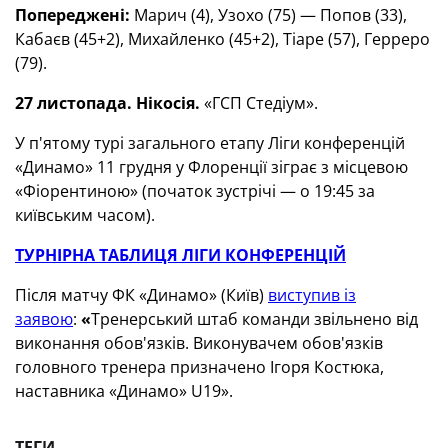
Попереджені:
Марич (4), Узохо (75) — Попов (33),
Кабаєв (45+2), Михайленко (45+2), Тіаре (57), Герреро
(79).
27 листопада. Нікосія.
«ГСП Стедіум».
У п'ятому турі загального етапу Ліги конференцій
«Динамо» 11 грудня у Флоренції зіграє з місцевою
«Фіорентиною» (початок зустрічі — о 19:45 за
київським часом).
ТУРНІРНА ТАБЛИЦЯ ЛІГИ КОНФЕРЕНЦІЙ
Після матчу ФК «Динамо» (Київ)
виступив із
заявою
:
«
Тренерський штаб команди звільнено від
виконання обов'язків. Виконувачем обов'язків
головного тренера призначено Ігоря Костюка,
наставника «Динамо» U19».
ТЕГИ