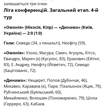
залишається три очки.
Ліга конференцій. Загальний етап. 4-й
тур
«Омонія» (Нікосія, Кіпр) — «Динамо» (Київ,
Україна) — 2:0 (1:0)
Голи:
Семедо (34, з пенальті), Неофіту (59).
«Омонія»:
Узохо, Масура, Сімич, Агузуль, Кітсо,
Евандро, Марич (к) (Кусулос, 83), Еракович (Ейтінг,
83), Е. Андреу, Неофіту (Йоветич, 72), Семедо
(Хацігіованіс, 72).
«Динамо»:
Нещерет, Попов (Дубінчак, 46),
Михавко, Караваєв (к), Тіаре, Піхальонок (Яцик, 79),
Рубчинський (Буяльський, 60),
Михайленко, Волошин (Пономаренко, 79), Шола
(Герреро, 63), Кабаєв.