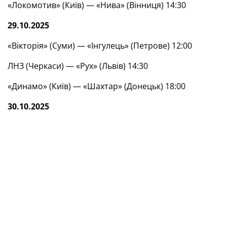
«Локомотив» (Київ) — «Нива» (Вінниця) 14:30
29.10.2025
«Вікторія» (Суми) — «Інгулець» (Петрове) 12:00
ЛНЗ (Черкаси) — «Рух» (Львів) 14:30
«Динамо» (Київ) — «Шахтар» (Донецьк) 18:00
30.10.2025
«Агротех» (Тишківка, Кіровоградська обл.) —
«Фенікс-Маріуполь» (Маріуполь) 12:00
«Металіст 1925» (Харків) — «Агробізнес» (Волочиськ)
17:00
Протистояння складається з одного поєдинку. У разі
нічиєї в основний час відразу пробивається серія
пенальті.