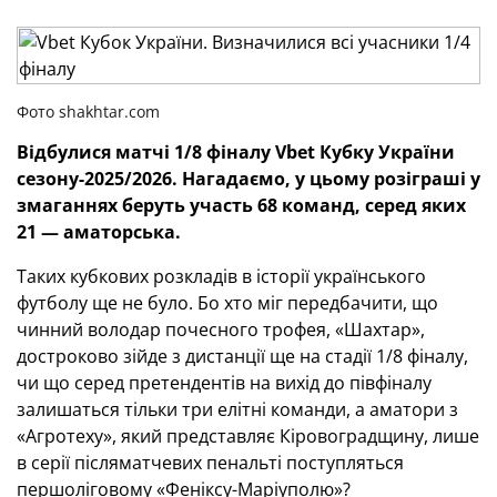
Фото shakhtar.com
Відбулися матчі 1/8 фіналу Vbet Кубку України
сезону-2025/2026. Нагадаємо, у цьому розіграші у
змаганнях беруть участь 68 команд, серед яких
21 — аматорська.
Таких кубкових розкладів в історії українського
футболу ще не було. Бо хто міг передбачити, що
чинний володар почесного трофея, «Шахтар»,
достроково зійде з дистанції ще на стадії 1/8 фіналу,
чи що серед претендентів на вихід до півфіналу
залишаться тільки три елітні команди, а аматори з
«Агротеху», який представляє Кіровоградщину, лише
в серії післяматчевих пенальті поступляться
першоліговому «Феніксу-Маріуполю»?