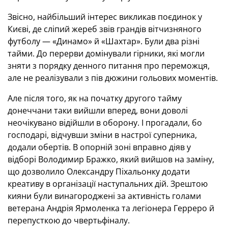
Звісно, найбільший інтерес викликав поєдинок у
Києві, де сліпий жереб звів грандів вітчизняного
футболу — «Динамо» й «Шахтар». Були два різні
тайми. До перерви домінували гірники, які могли
зняти з порядку денного питання про переможця,
але не реалізували з пів дюжини гольових моментів.
Але після того, як на початку другого тайму
донеччани таки вийшли вперед, вони доволі
неочікувано відійшли в оборону. І прогадали, бо
господарі, відчувши зміни в настрої суперника,
додали обертів. В опорній зоні вправно діяв у
відборі Володимир Бражко, який вийшов на заміну,
що дозволило Олександру Піхальонку додати
креативу в організації наступальних дій. Зрештою
кияни були винагороджені за активність голами
ветерана Андрія Ярмоленка та легіонера Герреро й
перепусткою до чвертьфіналу.