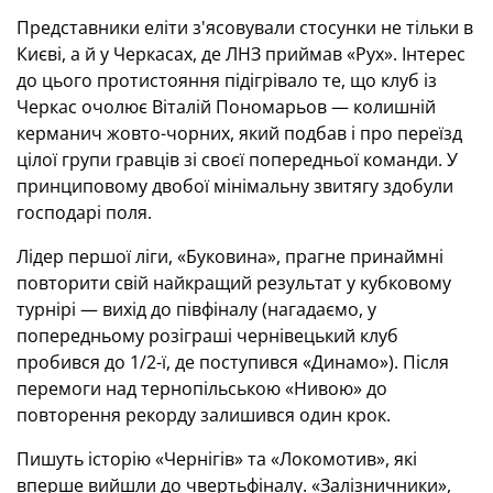
Представники еліти з'ясовували стосунки не тільки в
Києві, а й у Черкасах, де ЛНЗ приймав «Рух». Інтерес
до цього протистояння підігрівало те, що клуб із
Черкас очолює Віталій Пономарьов — колишній
керманич жовто-чорних, який подбав і про переїзд
цілої групи гравців зі своєї попередньої команди. У
принциповому двобої мінімальну звитягу здобули
господарі поля.
Лідер першої ліги, «Буковина», прагне принаймні
повторити свій найкращий результат у кубковому
турнірі — вихід до півфіналу (нагадаємо, у
попередньому розіграші чернівецький клуб
пробився до 1/2-ї, де поступився «Динамо»). Після
перемоги над тернопільською «Нивою» до
повторення рекорду залишився один крок.
Пишуть історію «Чернігів» та «Локомотив», які
вперше вийшли до чвертьфіналу. «Залізничники»,