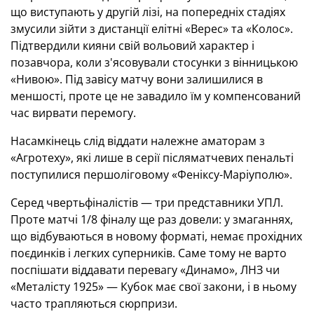
що виступають у другій лізі, на попередніх стадіях
змусили зійти з дистанції елітні «Верес» та «Колос».
Підтвердили кияни свій вольовий характер і
позавчора, коли з'ясовували стосунки з вінницькою
«Нивою». Під завісу матчу вони залишилися в
меншості, проте це не завадило їм у компенсований
час вирвати перемогу.
Насамкінець слід віддати належне аматорам з
«Агротеху», які лише в серії післяматчевих пенальті
поступилися першоліговому «Феніксу-Маріуполю».
Серед чвертьфіналістів — три представники УПЛ.
Проте матчі 1/8 фіналу ще раз довели: у змаганнях,
що відбуваються в новому форматі, немає прохідних
поєдинків і легких суперників. Саме тому не варто
поспішати віддавати перевагу «Динамо», ЛНЗ чи
«Металісту 1925» — Кубок має свої закони, і в ньому
часто трапляються сюрпризи.