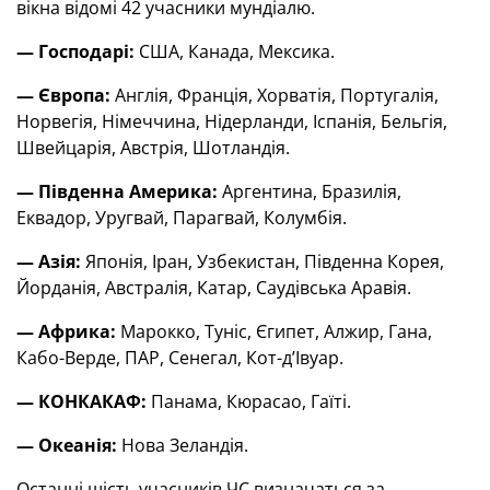
вікна відомі 42 учасники мундіалю.
— Господарі:
США, Канада, Мексика.
— Європа:
Англія, Франція, Хорватія, Португалія,
Норвегія, Німеччина, Нідерланди, Іспанія, Бельгія,
Швейцарія, Австрія, Шотландія.
— Південна Америка:
Аргентина, Бразилія,
Еквадор, Уругвай, Парагвай, Колумбія.
— Азія:
Японія, Іран, Узбекистан, Південна Корея,
Йорданія, Австралія, Катар, Саудівська Аравія.
— Африка:
Марокко, Туніс, Єгипет, Алжир, Гана,
Кабо-Верде, ПАР, Сенегал, Кот-д’Івуар.
— КОНКАКАФ:
Панама, Кюрасао, Гаїті.
— Океанія:
Нова Зеландія.
Останні шість учасників ЧС визначаться за