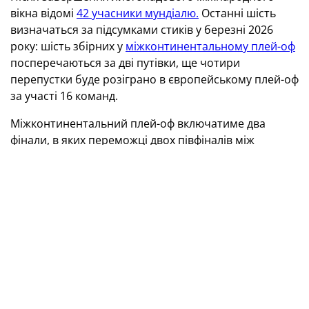
вікна відомі
42 учасники мундіалю.
Останні шість
визначаться за підсумками стиків у березні 2026
року: шість збірних у
міжконтинентальному плей-оф
посперечаються за дві путівки, ще чотири
перепустки буде розіграно в європейському плей-оф
за участі 16 команд.
Міжконтинентальний плей-оф включатиме два
фінали, в яких переможці двох півфіналів між
несіяними командами зустрінуться із двома сіяними
збірними. Переможці цих двох фіналів отримають
фінальні ліцензії.
В європейському плей-оф братимуть участь 12
команд, що посіли другі місця у своїх групах відбору
ЧС-2026, і чотири найкращі переможці груп Ліги
націй УЄФА. 16 команд буде поділено на чотири
шляхи плей-оф, по чотири збірні в кожному. Матчі
проходитимуть у форматі півфіналів та фіналу в