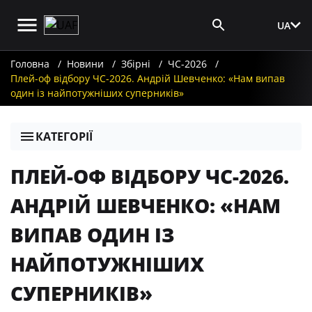
UA
Вхід для ЗМІ
Головна
Новини
Збірні
ЧС-2026
Плей-оф відбору ЧС-2026. Андрій Шевченко: «Нам випав
один із найпотужніших суперників»
КАТЕГОРІЇ
ПЛЕЙ-ОФ ВІДБОРУ ЧС-2026.
АНДРІЙ ШЕВЧЕНКО: «НАМ
ВИПАВ ОДИН ІЗ
НАЙПОТУЖНІШИХ
СУПЕРНИКІВ»