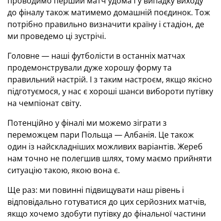
проводимо перший матч удома і у випадку виходу
до фіналу також матимемо домашній поєдинок. Тож
потрібно правильно визначити країну і стадіон, де
ми проведемо ці зустрічі.
Головне — наші футболісти в останніх матчах
продемонстрували дуже хорошу форму та
правильний настрій. І з таким настроєм, якщо якісно
підготуємося, у нас є хороші шанси вибороти путівку
на чемпіонат світу.
Потенційно у фіналі ми можемо зіграти з
переможцем пари Польща — Албанія. Це також
один із найскладніших можливих варіантів. Жереб
нам точно не полегшив шлях, тому маємо прийняти
ситуацію такою, якою вона є.
Ще раз: ми повинні підвищувати наш рівень і
відповідально готуватися до цих серйозних матчів,
якщо хочемо здобути путівку до фінальної частини