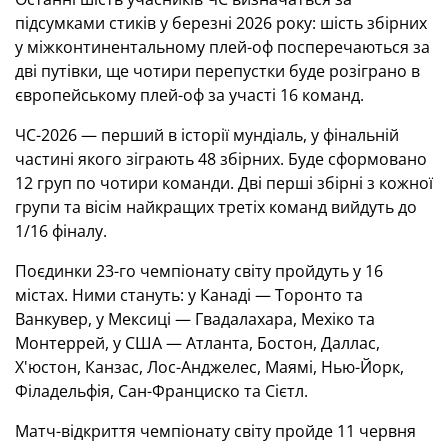
підсумками стиків у березні 2026 року: шість збірних
у міжконтинентальному плей-оф посперечаються за
дві путівки, ще чотири перепустки буде розіграно в
європейському плей-оф за участі 16 команд.
ЧС-2026 — перший в історії мундіаль, у фінальній
частині якого зіграють 48 збірних. Буде сформовано
12 груп по чотири команди. Дві перші збірні з кожної
групи та вісім найкращих третіх команд вийдуть до
1/16 фіналу.
Поєдинки 23-го чемпіонату світу пройдуть у 16
містах. Ними стануть: у Канаді — Торонто та
Ванкувер, у Мексиці — Гвадалахара, Мехіко та
Монтеррей, у США — Атланта, Бостон, Даллас,
Х'юстон, Канзас, Лос-Анджелес, Маямі, Нью-Йорк,
Філадельфія, Сан-Франциско та Сієтл.
Матч-відкриття чемпіонату світу пройде 11 червня