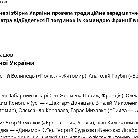
шов
чері збірна України провела традиційне передматче
автра відбудеться її поєдинок із командою Франції в 
лашов
ної України
еній Волинець («Полісся» Житомир), Анатолій Трубін («Бе
лля Забарний («Парі Сен-Жермен» Париж, Франція), Олекс
им Конопля (усі — «Шахтар» Донецьк), Віталій Миколенко
томир), Олександр Караваєв, Тарас Михавко (обидва — «
и:
Єгор Ярмолюк («Брентфорд», Англія), Іван Калюжний (
ва — «Динамо» Київ), Георгій Судаков («Бенфіка» Лісабо
хтар» Донецьк), Олексій Гуцуляк («Полісся» Житомир), Ру