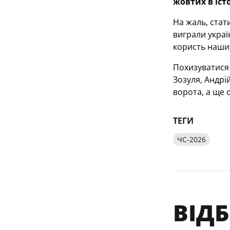
жовтих в іст
На жаль, стат
виграли украї
користь наших
Похизуватися 
Зозуля, Андрі
ворота, а ще 
ТЕГИ
ЧС-2026
ВІДБ