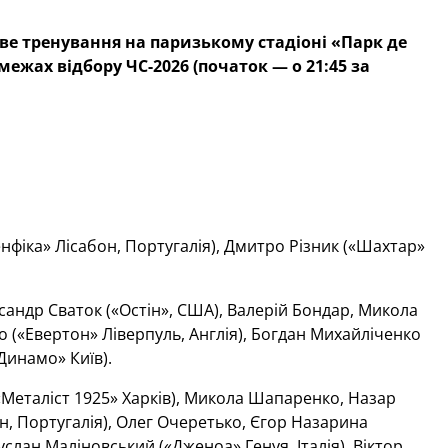
ве тренування на паризькому стадіоні «Парк де
межах відбору ЧС-2026 (початок — о 21:45 за
нфіка» Лісабон, Португалія), Дмитро Різник («Шахтар»
андр Сваток («Остін», США), Валерій Бондар, Микола
 («Евертон» Ліверпуль, Англія), Богдан Михайліченко
Динамо» Київ).
«Металіст 1925» Харків), Микола Шапаренко, Назар
н, Португалія), Олег Очеретько, Єгор Назарина
слан Маліновський («Дженоа» Генуя, Італія), Віктор