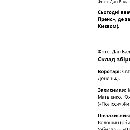
Фото: Дан Бала
Сьогодні вве
Пренс», де з
Києвом).
Фото: Дан Ба
Склад збір
Воротарі:
Євг
Донецьк).
Захисники:
І
Матвієнко, Юх
(«Полісся» Жи
Півзахисник
Волошин (обид
(обидва — «Ша