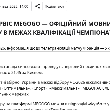
опада 2025, 14:00
Поділитися
РВІС MEGOGO — ОФІЦІЙНИЙ МОВНИК
 В МЕЖАХ КВАЛІФІКАЦІЇ ЧЕМПІОНАТ
листопада синьо-жовті проведуть черговий поєдинок квал
нає о 21:45 за Києвом.
атчі збірної України в межах відбору ЧС-2026 ексклюзи
 «Оптимальна», «Спорт», «Максимальна» і MEGOPACK XL
бельних мережах.
ру на платформі MEGOGO можна в підрозділі «Футбол» у
у поп-ап каналі в розділі «Телебачення».