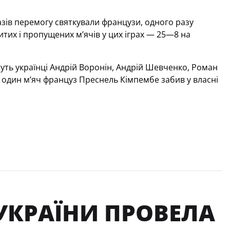
разів перемогу святкували французи, одного разу
итих і пропущених м’ячів у цих іграх — 25—8 на
уть українці Андрій Воронін, Андрій Шевченко, Роман
 один м’яч француз Преснель Кімпембе забив у власні
А УКРАЇНИ ПРОВЕЛА