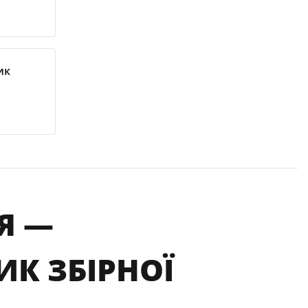
ик
ІЯ —
К ЗБІРНОЇ