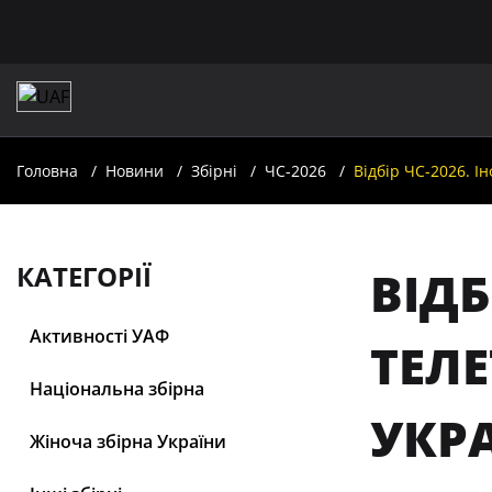
Головна
Новини
Збірні
ЧС-2026
Відбір ЧС-2026. 
КАТЕГОРІЇ
ВІДБ
Активності УАФ
ТЕЛ
Національна збірна
УКР
Жіноча збірна України