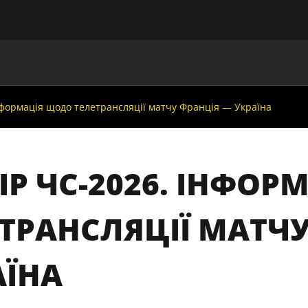
ГОЛОВНА
ПРО УАФ
ЗБІРНІ
ЧЛЕНИ УАФ
НО
Інформація щодо телетрансляції матчу Франція — Україна
ІР ЧС-2026. ІНФО
ЕТРАНСЛЯЦІЇ МАТЧ
АЇНА