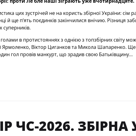
орії: проти Ле бле наші зіграють уже вчотирнадцяте.
истика цих зустрічей не на користь збірної України: сім 
нці й ще п’ять поєдинків закінчилися внічию. Різниця заб
 суперників.
голами в протистояннях з однією з топзбірних світу мож
й Ярмоленко, Віктор Циганков та Микола Шапаренко. Ще
один гол провів манкурт, що зрадив свою Батьківщину…
ІР ЧС-2026. ЗБІРН