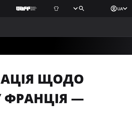
Фаншоп
Квитки
Вхід для ЗМІ
UA
ВИНИ
МЕДІА
ДОКУМЕНТИ
UAF DATA CENTER
РМАЦІЯ ЩОДО
У ФРАНЦІЯ —