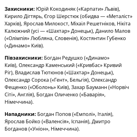
Захисники:
Юрій Кокодиняк («Карпати» Львів),
Кирило Дігтярь, Єгор Шерстюк (обидва — «Металіст»
Харків), Ярослав Милокост, Міхаіл Решетніков, Нікіта
Калюжний (усі — «Шахтар» Донецьк), Данило Малов
(«Олімпія» Любляна, Словенія), Костянтин Губенко
(«Динамо» Київ).
Півзахисники:
Богдан Редушко («Динамо»
Київ), Олександр Каменський («Кривбас» Кривий
Ріг), Владислав Тютюнов («Шахтар» Донецьк),
Олександр Сорока («Гент», Бельгія), Олександр
Фещенко («Оболонь» Київ), Захар Бауманн («Норвіч
Сіті», Англія), Богдан Оличенко («Баварія»,
Німеччина).
Нападники:
Богдан Попов («Емполі», Італія),
Ярослав Бойко («Валенсія», Іспанія), Дмитро
Богданов («Уніон», Німеччина).