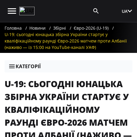
UA
Вхід для ЗМІ
Головна
Новини
Збірні
Євро-2026 (U-19)
U-19: сьогодні юнацька збірна України стартує у
кваліфікаційному раунді Євро-2026 матчем проти Албанії
(наживо — із 15:00 на YouTube-каналі УАФ)
КАТЕГОРІЇ
U-19: СЬОГОДНІ ЮНАЦЬКА
ЗБІРНА УКРАЇНИ СТАРТУЄ У
КВАЛІФІКАЦІЙНОМУ
РАУНДІ ЄВРО-2026 МАТЧЕМ
ПРОТИ АЛБАНІЇ (НАЖИВО —