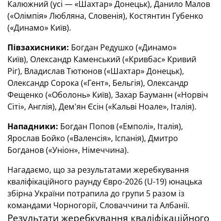
Калюжний (усі — «Шахтар» Донецьк), Данило Малов
(«Олімпія» Любляна, Словенія), Костянтин Губенко
(«Динамо» Київ).
Півзахисники:
Богдан Редушко («Динамо»
Київ), Олександр Каменський («Кривбас» Кривий
Ріг), Владислав Тютюнов («Шахтар» Донецьк),
Олександр Сорока («Гент», Бельгія), Олександр
Фещенко («Оболонь» Київ), Захар Бауманн («Норвіч
Сіті», Англія), Дем'ян Єсін («Кальві Ноале», Італія).
Нападники:
Богдан Попов («Емполі», Італія),
Ярослав Бойко («Валенсія», Іспанія), Дмитро
Богданов («Уніон», Німеччина).
Нагадаємо, що за результатами жеребкування
кваліфікаційного раунду Євро-2026 (U-19) юнацька
збірна України потрапила до групи 5 разом із
командами Чорногорії, Словаччини та Албанії.
Результати жеребкування кваліфікаційного