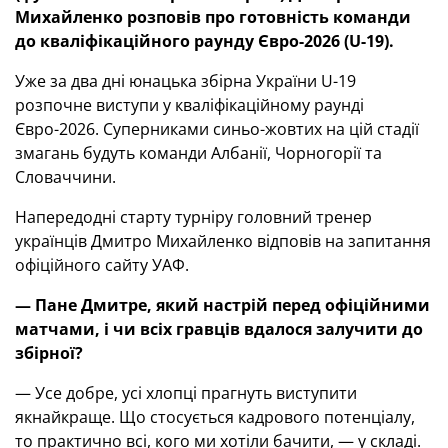
Михайленко розповів про готовність команди
до кваліфікаційного раунду Євро-2026 (U-19).
Уже за два дні юнацька збірна України U-19
розпочне виступи у кваліфікаційному раунді
Євро-2026. Суперниками синьо-жовтих на цій стадії
змагань будуть команди Албанії, Чорногорії та
Словаччини.
Напередодні старту турніру головний тренер
українців Дмитро Михайленко відповів на запитання
офіційного сайту УАФ.
—
Пане Дмитре
, який настрій перед офіційними
матчами, і чи всіх гравців вдалося залучити до
збірної?
— Усе добре, усі хлопці прагнуть виступити
якнайкраще. Що стосується кадрового потенціалу,
то практично всі, кого ми хотіли бачити, — у складі.