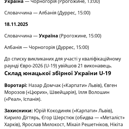
Україна
— Чорногорія (Ррогожине, 13:00)
Словаччина — Албанія (Дуррес, 15:00)
18.11.2025
Словаччина —
Україна
(Ррогожине, 15:00)
Албанія — Чорногорія (Дуррес, 15:00)
До списку викликаних для участі у кваліфікаційному
раунді Євро-2026 (U-19) увійшов 21 виконавець.
Склад юнацької збірної України U-19
Воротарі:
Назар Домчак («Карпати» Львів), Євген
Морозов («Цюрих», Швейцарія), Ілля Волошин
(«Реал», Іспанія).
Захисники:
Юрій Кокодиняк («Карпати» Львів),
Кирило Дігтярь, Єгор Шерстюк (обидва — «Металіст»
Харків), Ярослав Милокост, Міхаіл Решетніков, Нікіта