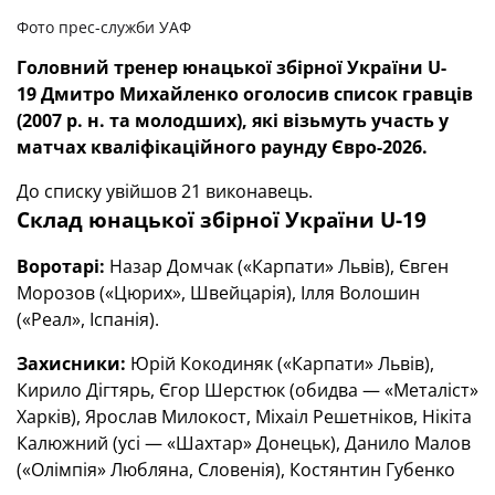
Фото прес-служби УАФ
Головний тренер юнацької збірної України U-
19 Дмитро Михайленко оголосив список гравців
(2007 р. н. та молодших), які візьмуть участь у
матчах кваліфікаційного раунду Євро-2026.
До списку увійшов 21 виконавець.
Склад юнацької збірної України U-19
Воротарі:
Назар Домчак («Карпати» Львів), Євген
Морозов («Цюрих», Швейцарія), Ілля Волошин
(«Реал», Іспанія).
Захисники:
Юрій Кокодиняк («Карпати» Львів),
Кирило Дігтярь, Єгор Шерстюк (обидва — «Металіст»
Харків), Ярослав Милокост, Міхаіл Решетніков, Нікіта
Калюжний (усі — «Шахтар» Донецьк), Данило Малов
(«Олімпія» Любляна, Словенія), Костянтин Губенко