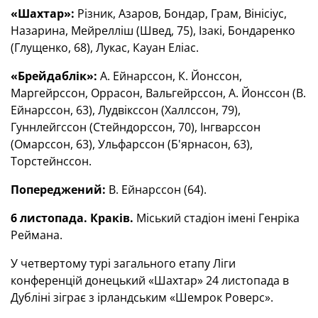
«Шахтар»:
Різник, Азаров, Бондар, Грам, Вінісіус,
Назарина, Мейрелліш (Швед, 75), Ізакі, Бондаренко
(Глущенко, 68), Лукас, Кауан Еліас.
«Брейдаблік»:
А. Ейнарссон, К. Йонссон,
Маргейрссон, Оррасон, Вальгейрссон, А. Йонссон (В.
Ейнарссон, 63), Лудвікссон (Халлссон, 79),
Гуннлейгссон (Стейндорссон, 70), Інгварссон
(Омарссон, 63), Ульфарссон (Б'ярнасон, 63),
Торстейнссон.
Попереджений:
В. Ейнарссон (64).
6 листопада. Краків.
Міський стадіон імені Генріка
Реймана.
У четвертому турі загального етапу Ліги
конференцій донецький «Шахтар» 24 листопада в
Дубліні зіграє з ірландським «Шемрок Роверс».