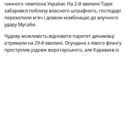
чинного чемпіона України. На 2-й хвилині Тіаре
забарився поблизу власного штрафного, господарі
перехопили м'яч і довели комбінацію до влучного
удару Мусаби.
Чудову можливість відновити паритет динамівці
отримали на 29-й хвилині. Огундана з лівого флангу
прострілив уздовж воротарського, але Караваєв із
кількох метрів не влучив у порожній кут. І майже
відразу «Самсунспор» подвоїв перевагу. Кияни
дозволили суперникам розіграти м'яч у власному
штрафному, після рикошету він опинився в
Муанділмаджі, і той не залишив шансів Нещерету.
Після перерви господарі довели свою перевагу до
трьох м’ячів. Хольсе пробив з-за меж штрафного,
м’яч зачепив ногу Тіаре й зрикошетив у дальній кут.
Тренерський штаб «Динамо» спробував переломити
хід гри за рахунок замін, проте змінити ситуацію не