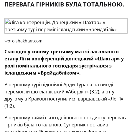
ПЕРЕВАГА ГІРНИКІВ БУЛА ТОТАЛЬНОЮ.
Фото shakhtar.com
Сьогодні у своєму третьому матчі загального
етапу Ліги конференцій донецький «Шахтар» у
ролі номінального господаря зустрічався з
ісландським «Брейдабліком».
У першому турі підопічні Арди Турана на виїзді
перемогли шотландський «Абердін» (3:2), а от у
другому в Кракові поступилися варшавській «Легії»
(1:2).
У першому таймі сьогоднішнього поєдинку перевага
гірників була тотальною. Суперник поставив
«автобус» і всі 45 хвилин запекло відбивався.