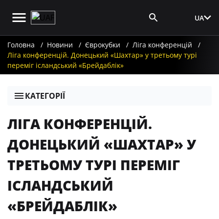
UA
Вхід для ЗМІ
Головна
Новини
Єврокубки
Ліга конференцій
Ліга конференцій. Донецький «Шахтар» у третьому турі
переміг ісландський «Брейдаблік»
КАТЕГОРІЇ
ЛІГА КОНФЕРЕНЦІЙ.
ДОНЕЦЬКИЙ «ШАХТАР» У
ТРЕТЬОМУ ТУРІ ПЕРЕМІГ
ІСЛАНДСЬКИЙ
«БРЕЙДАБЛІК»