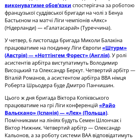
виконуватиме обов’язки
спостерігача за роботою
французької суддівської бригади на чолі з Бенуа
Бастьєном на матчі Ліги чемпіонів «Аякс»
(Нідерланди) — «Галатасарай» (Туреччина).
У четвер, 6 листопада бригада Миколи Балакіна
працюватиме на поєдинку Ліги Європи
«Штурм»
(Австрія) — «Ноттінгем Форест» (Англія)
. У ролі
асистентів арбітра виступатимуть Володимир
Висоцький та Олександр Беркут. Четвертий арбітр —
Віталій Романов, а асистентом арбітра ВВА німця
Роберта Шрьодера буде Дмитро Панчишин.
Цього ж дня бригада Віктора Копієвського
працюватиме на грі Ліги конференцій
«Райо
Вальєкано» (Іспанія) — «Лех» (Польща)
.
Помічниками на лініях будуть Семен Шлончак і
Віктор Нижник. Четвертий арбітр — Олександр
Кальонов, а за роботу системи ВАА відповідатимуть