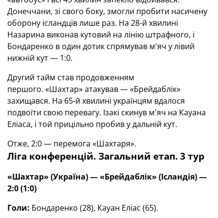
Донеччани, зі свого боку, змогли пробити насичену
оборону ісландців лише раз. На 28-й хвилині
Назарина виконав кутовий на лінію штрафного, і
Бондаренко в один дотик спрямував м'яч у лівий
нижній кут — 1:0.
Другий тайм став продовженням
першого. «Шахтар» атакував — «Брейдаблік»
захищався. На 65-й хвилині українцям вдалося
подвоїти свою перевагу. Ізакі скинув м'яч на Кауана
Еліаса, і той прицільно пробив у дальній кут.
Отже, 2:0 — перемога «Шахтаря».
Ліга конференцій. Загальний етап. 3 тур
«Шахтар» (Україна) — «Брейдаблік» (Ісландія) —
2:0 (1:0)
Голи:
Бондаренко (28), Кауан Еліас (65).