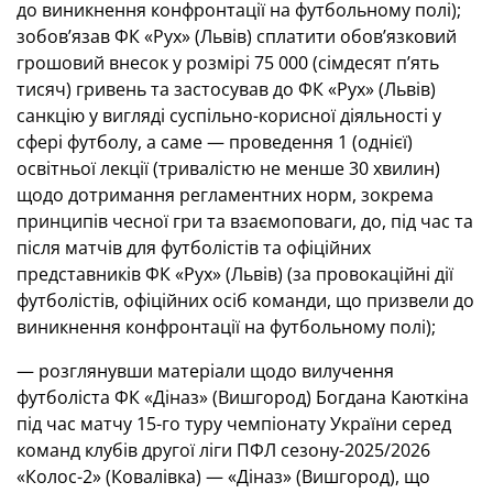
до виникнення конфронтації на футбольному полі);
зобов’язав ФК «Рух» (Львів) сплатити обов’язковий
грошовий внесок у розмірі 75 000 (сімдесят пʼять
тисяч) гривень та застосував до ФК «Рух» (Львів)
санкцію у вигляді суспільно-корисної діяльності у
сфері футболу, а саме — проведення 1 (однієї)
освітньої лекції (тривалістю не менше 30 хвилин)
щодо дотримання регламентних норм, зокрема
принципів чесної гри та взаємоповаги, до, під час та
після матчів для футболістів та офіційних
представників ФК «Рух» (Львів) (за провокаційні дії
футболістів, офіційних осіб команди, що призвели до
виникнення конфронтації на футбольному полі);
— розглянувши матеріали щодо вилучення
футболіста ФК «Діназ» (Вишгород) Богдана Каюткіна
під час матчу 15-го туру чемпіонату України серед
команд клубів другої ліги ПФЛ сезону-2025/2026
«Колос-2» (Ковалівка) — «Діназ» (Вишгород), що