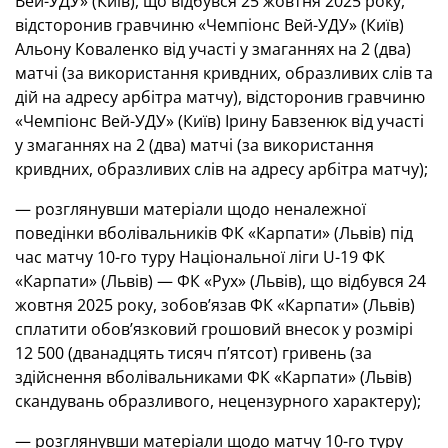
Вей-УДУ» (Київ), що відбувся 25 жовтня 2025 року,
відсторонив гравчиню «Чемпіонс Вей-УДУ» (Київ)
Альону Коваленко від участі у змаганнях на 2 (два)
матчі (за використання кривдних, образливих слів та
дій на адресу арбітра матчу), відсторонив гравчиню
«Чемпіонс Вей-УДУ» (Київ) Ірину Бавзенюк від участі
у змаганнях на 2 (два) матчі (за використання
кривдних, образливих слів на адресу арбітра матчу);
— розглянувши матеріали щодо неналежної
поведінки вболівальників ФК «Карпати» (Львів) під
час матчу 10-го туру Національної ліги U-19 ФК
«Карпати» (Львів) — ФК «Рух» (Львів), що відбувся 24
жовтня 2025 року, зобов’язав ФК «Карпати» (Львів)
сплатити обов’язковий грошовий внесок у розмірі
12 500 (дванадцять тисяч пʼятсот) гривень (за
здійснення вболівальниками ФК «Карпати» (Львів)
скандувань образливого, нецензурного характеру);
— розглянувши матеріали щодо матчу 10-го туру