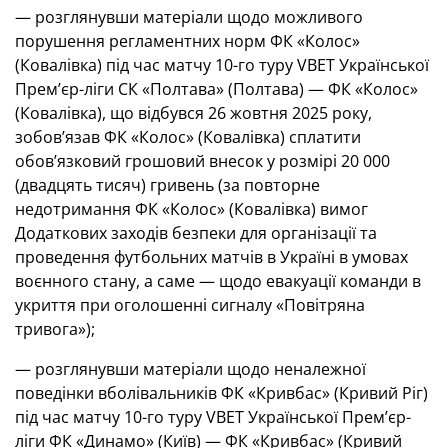
— розглянувши матеріали щодо можливого
порушення регламентних норм ФК «Колос»
(Ковалівка) під час матчу 10-го туру VBET Української
Премʼєр-ліги СК «Полтава» (Полтава) — ФК «Колос»
(Ковалівка), що відбувся 26 жовтня 2025 року,
зобов’язав ФК «Колос» (Ковалівка) сплатити
обов’язковий грошовий внесок у розмірі 20 000
(двадцять тисяч) гривень (за повторне
недотримання ФК «Колос» (Ковалівка) вимог
Додаткових заходів безпеки для організації та
проведення футбольних матчів в Україні в умовах
воєнного стану, а саме — щодо евакуації команди в
укриття при оголошенні сигналу «Повітряна
тривога»);
— розглянувши матеріали щодо неналежної
поведінки вболівальників ФК «Кривбас» (Кривий Ріг)
під час матчу 10-го туру VBET Української Премʼєр-
ліги ФК «Динамо» (Київ) — ФК «Кривбас» (Кривий