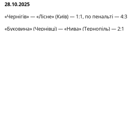
28.10.2025
«Чернігів» — «Лісне» (Київ) — 1:1, по пенальті — 4:3
«Буковина» (Чернівці) — «Нива» (Тернопіль) — 2:1
«Локомотив» (Київ) — «Нива» (Вінниця) — 1:0
29.10.2025
«Вікторія» (Суми) — «Інгулець» (Петрове) — 0:1
ЛНЗ (Черкаси) — «Рух» (Львів) — 1:0
«Динамо» (Київ) — «Шахтар» (Донецьк) — 2:1
30.10.2025
«Агротех» (Тишківка, Кіровоградська обл.) —
«Фенікс-Маріуполь» (Маріуполь) — 1:1, по
пенальті — 6:7