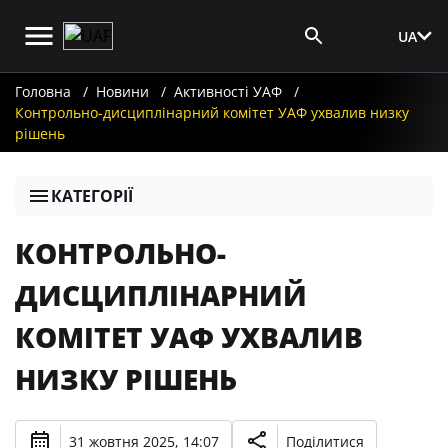
UA
Вхід для ЗМІ
Головна
Новини
Активності УАФ
Контрольно-дисциплінарний комітет УАФ ухвалив низку
рішень
КАТЕГОРІЇ
КОНТРОЛЬНО-
ДИСЦИПЛІНАРНИЙ
КОМІТЕТ УАФ УХВАЛИВ
НИЗКУ РІШЕНЬ
31 жовтня 2025, 14:07
Поділитися