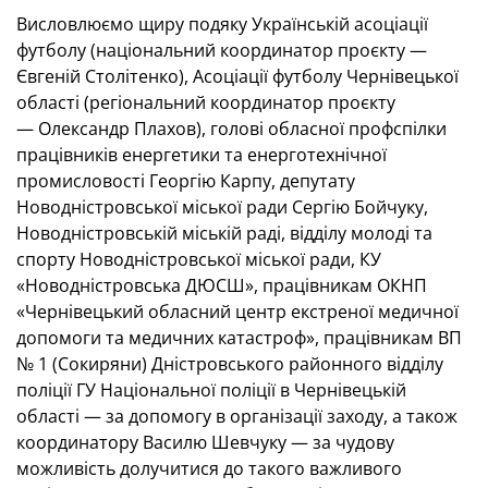
Висловлюємо щиру подяку Українській асоціації
футболу (національний координатор проєкту —
Євгеній Столітенко), Асоціації футболу Чернівецької
області (регіональний координатор проєкту
— Олександр Плахов), голові обласної профспілки
працівників енергетики та енерготехнічної
промисловості Георгію Карпу, депутату
Новодністровської міської ради Сергію Бойчуку,
Новодністровській міській раді, відділу молоді та
спорту Новодністровської міської ради, КУ
«Новодністровська ДЮСШ», працівникам ОКНП
«Чернівецький обласний центр екстреної медичної
допомоги та медичних катастроф», працівникам ВП
№ 1 (Сокиряни) Дністровського районного відділу
поліції ГУ Національної поліції в Чернівецькій
області — за допомогу в організації заходу, а також
координатору Василю Шевчуку — за чудову
можливість долучитися до такого важливого