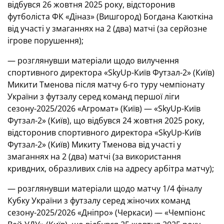
відбувся 26 жовтня 2025 року, відсторонив
футболіста ФК «Діназ» (Вишгород) Богдана Каюткіна
від участі у змаганнях на 2 (два) матчі (за серйозне
ігрове порушення);
— розглянувши матеріали щодо вилучення
спортивного директора «SkyUp-Київ Футзал-2» (Київ)
Микити Тменова після матчу 6-го туру чемпіонату
України з футзалу серед команд першої ліги
сезону-2025/2026 «Агромат» (Київ) — «SkyUp-Київ
Футзал-2» (Київ), що відбувся 24 жовтня 2025 року,
відсторонив спортивного директора «SkyUp-Київ
Футзал-2» (Київ) Микиту Тменова від участі у
змаганнях на 2 (два) матчі (за використання
кривдних, образливих слів на адресу арбітра матчу);
— розглянувши матеріали щодо матчу 1/4 фіналу
Кубку України з футзалу серед жіночих команд
сезону-2025/2026 «Дніпро» (Черкаси) — «Чемпіонс