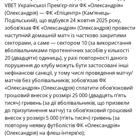
VBET Української Премʼєр-ліги ФК «Олександрія»
(Олександрія) — ФК «Епіцентр» (Камʼянець-
Подільський), що відбувся 24 жовтня 2025 року,
зобов’язав ФК «Олександрія» (Олександрія) провести
наступний домашній матч із частково закритими
секторами, а саме — сектором 10 (за використання
вболівальниками піротехнічних засобів у кількості
20 (двадцяти) одиниць), у разі повторності даного
порушення до клубу можуть бути застосовані інші
нефінансові санкції, у тому числі проведення матчу/
матчів без уболівальників; зобов’язав ФК
«Олександрія» (Олександрія) сплатити обов’язковий
грошовий внесок у розмірі 25 000 (двадцять пʼять
тисяч) гривень (за дії вболівальників, що призвели
до призупинення матчу) та обов’язковий грошовий
внесок у розмірі 5 000 (пʼять тисяч) гривень (за
повторну неявку футболістів ФК «Олександрія»
(Олександрія) на флеш-інтервʼю);