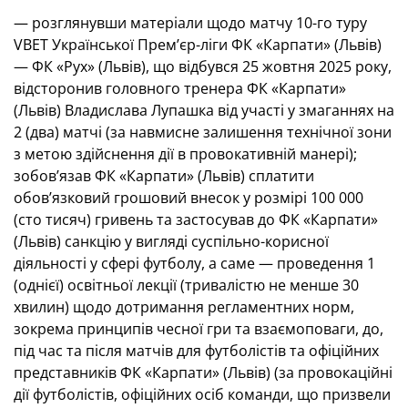
— розглянувши матеріали щодо матчу 10-го туру
VBET Української Премʼєр-ліги ФК «Карпати» (Львів)
— ФК «Рух» (Львів), що відбувся 25 жовтня 2025 року,
відсторонив головного тренера ФК «Карпати»
(Львів) Владислава Лупашка від участі у змаганнях на
2 (два) матчі (за навмисне залишення технічної зони
з метою здійснення дії в провокативній манері);
зобов’язав ФК «Карпати» (Львів) сплатити
обов’язковий грошовий внесок у розмірі 100 000
(сто тисяч) гривень та застосував до ФК «Карпати»
(Львів) санкцію у вигляді суспільно-корисної
діяльності у сфері футболу, а саме — проведення 1
(однієї) освітньої лекції (тривалістю не менше 30
хвилин) щодо дотримання регламентних норм,
зокрема принципів чесної гри та взаємоповаги, до,
під час та після матчів для футболістів та офіційних
представників ФК «Карпати» (Львів) (за провокаційні
дії футболістів, офіційних осіб команди, що призвели