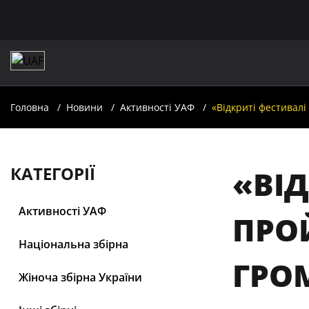
Головна
Новини
Активності УАФ
«Відкриті фестивалі
КАТЕГОРІЇ
«ВІ
Активності УАФ
ПРО
Національна збірна
ГРО
Жіноча збірна України