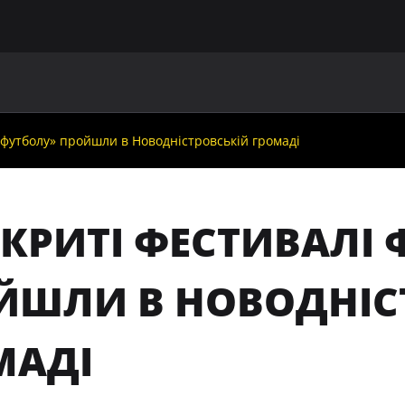
ГОЛОВНА
ПРО УАФ
ЗБІРНІ
ЧЛЕНИ УАФ
НО
 футболу» пройшли в Новодністровській громаді
ДКРИТІ ФЕСТИВАЛІ
ЙШЛИ В НОВОДНІС
МАДІ