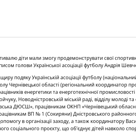
ивалю діти мали змогу продемонструвати свої спортивн
писом голови Української асоціації футболу Андрія Шевч
иру подяку Українській асоціації футболу (національни
болу Чернівецької області (регіональний координатор пр
ацівників енергетики та енерготехнічної промисловості 
ойчуку, Новодністровській міській раді, відділу молоді та
вська ДЮСШ», працівникам ОКНП «Чернівецький обласни
рацівникам ВП № 1 (Сокиряни) Дністровського районного в
допомогу в організації заходу, а також координатору В
ого соціального проєкту, що об’єднує дітей навколо спо