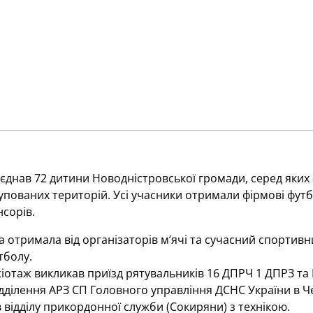
єднав 72 дитини Новодністровської громади, серед яких 
пованих територій. Усі учасники отримали фірмові футб
нсорів.
 отримала від організаторів м’ячі та сучасний спортивни
тболу.
отаж викликав приїзд рятувальників 16 ДПРЧ 1 ДПРЗ та ГПР
ідділення АРЗ СП Головного управління ДСНС України в Ч
 відділу прикордонної служби (Сокиряни) з технікою.