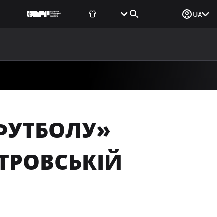
Фаншоп
Квитки
Вхід для ЗМІ
UA
ВИНИ
МЕДІА
ДОКУМЕНТИ
UAF DATA CENTER
 ФУТБОЛУ»
ТРОВСЬКІЙ