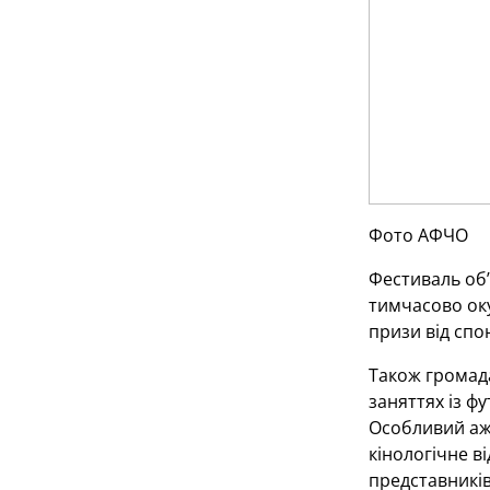
Фото АФЧО
Фестиваль об’
тимчасово оку
призи від спо
Також громада
заняттях із фу
Особливий ажі
кінологічне в
представників