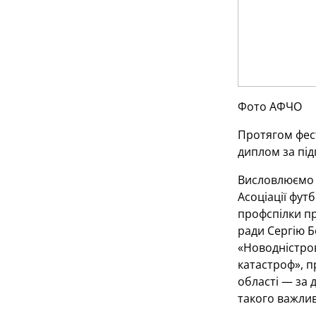
Фото АФЧО
Протягом фест
диплом за під
Висловлюємо щ
Асоціації фут
профспілки пр
ради Сергію Б
«Новодністро
катастроф», п
області — за 
такого важлив