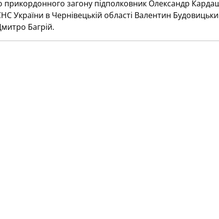
о прикордонного загону підполковник Олександр Кардаш
НС України в Чернівецькій області Валентин Будовицьки
Дмитро Багрій.