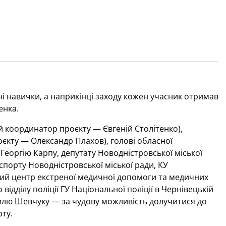
і навички, а наприкінці заходу кожен учасник отримав
енка.
й координатор проєкту — Євгеній Столітенко),
оєкту — Олександр Плахов), голові обласної
Георгію Карпу, депутату Новодністровської міської
 спорту Новодністровської міської ради, КУ
й центр екстреної медичної допомоги та медичних
ідділу поліції ГУ Національної поліції в Чернівецькій
асилю Шевчуку — за чудову можливість долучитися до
рту.