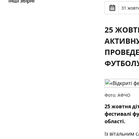
Інші збірні
31 жовтн
25 ЖОВТ
АКТИВНУ
ПРОВЕДЕ
ФУТБОЛУ
Фото: АФЧО
25 жовтня ді
фестивалі фу
області.
Із вітальним 