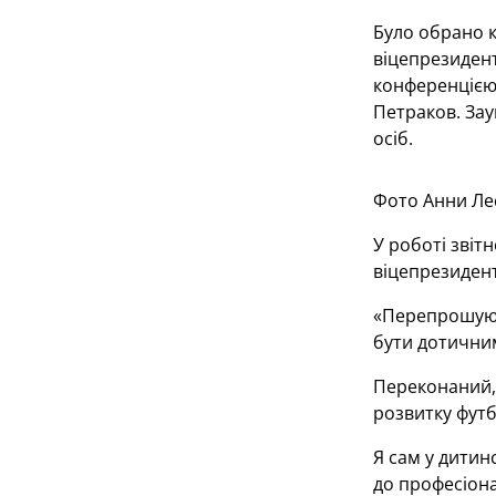
Було обрано к
віцепрезидент
конференцією,
Петраков. Зау
осіб.
Фото Анни Ле
У роботі звіт
віцепрезидент
«Перепрошую, 
бути дотичним
Переконаний, 
розвитку футб
Я сам у дитин
до професіон