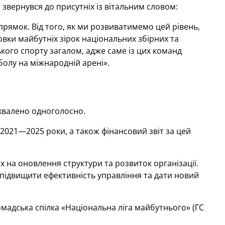
 звернувся до присутніх із вітальним словом:
ямок. Від того, як ми розвиватимемо цей рівень,
вки майбутніх зірок національних збірних та
ького спорту загалом, адже саме із цих команд
болу на міжнародній арені».
ухвалено одноголосно.
 2021—2025 роки, а також фінансовий звіт за цей
 на оновлення структури та розвиток організації.
і підвищити ефективність управління та дати новий
омадська спілка «Національна ліга майбутнього» (ГС