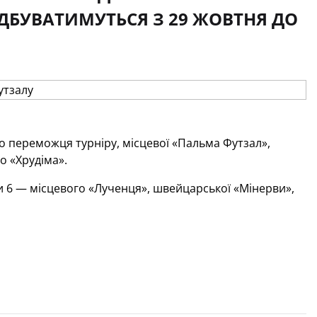
ІДБУВАТИМУТЬСЯ З 29 ЖОВТНЯ ДО
го переможця турніру, місцевої «Пальма Футзал»,
о «Хрудіма».
и 6 — місцевого «Лученця», швейцарської «Мінерви»,