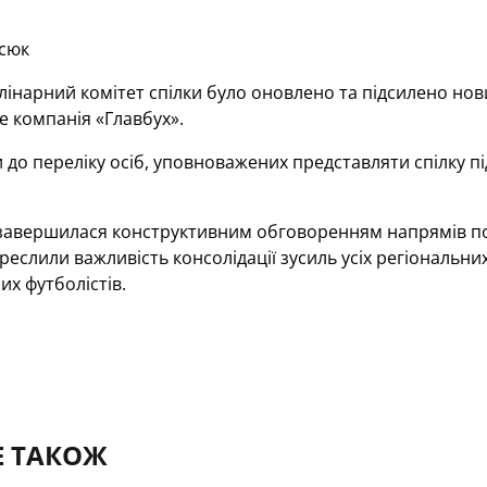
сюк
інарний комітет спілки було оновлено та підсилено нови
 компанія «Главбух».
 до переліку осіб, уповноважених представляти спілку під
завершилася конструктивним обговоренням напрямів под
реслили важливість консолідації зусиль усіх регіональн
их футболістів.
Е ТАКОЖ