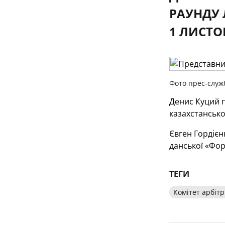
РАУНДУ 
1 ЛИСТО
Фото прес-служ
Денис Куций п
казахстансько
Євген Гордієн
данської «Фор
ТЕГИ
Комітет арбітр