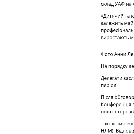
склад УАФ на 
«Дитячий та ю
залежить майб
професіональн
виростають ма
Фото Анни Ле
На порядку де
Делегати засл
період.
Після обговор
Конференція з
поштовх розви
Також змінено
НЛМ). Відпові