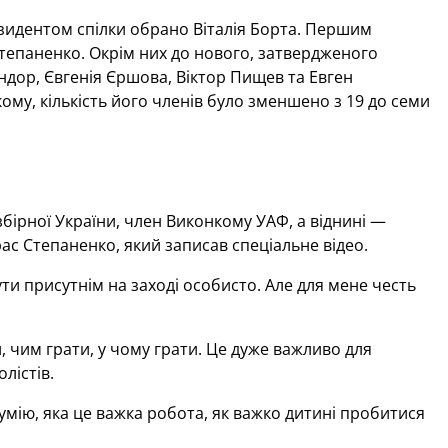
зидентом спілки обрано Віталія Борта. Першим
тепаненко. Окрім них до нового, затвердженого
ндор, Євгенія Єршова, Віктор Пищев та Евген
му, кількість його членів було зменшено з 19 до семи
збірної України, член Виконкому УАФ, а віднині —
ас Степаненко, який записав спеціальне відео.
ти присутнім на заході особисто. Але для мене честь
 чим грати, у чому грати. Це дуже важливо для
лістів.
зумію, яка це важка робота, як важко дитині пробитися