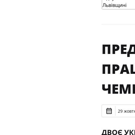
ПРЕ
ПРА
ЧЕМП
29 жовтн
ДВОЄ УК