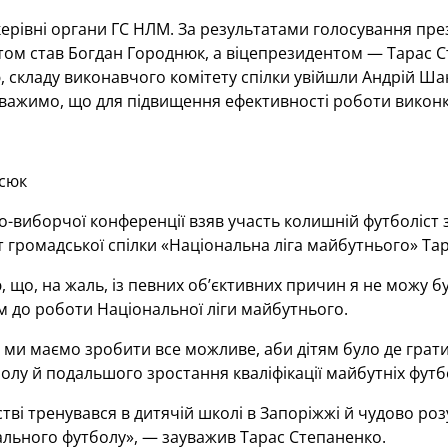
ерівні органи ГС НЛМ. За результатами голосування пре
ом став Богдан Городнюк, а віцепрезидентом — Тарас С
 складу виконавчого комітету спілки увійшли Андрій Ша
важимо, що для підвищення ефективності роботи виконко
сюк
но-виборчої конференції взяв участь колишній футболіст 
 громадської спілки «Національна ліга майбутнього» Тар
що, на жаль, із певних об’єктивних причин я не можу бу
 до роботи Національної ліги майбутнього.
ми маємо зробити все можливе, аби дітям було де грати,
олу й подальшого зростання кваліфікації майбутніх футбо
стві тренувався в дитячій школі в Запоріжжі й чудово ро
ального футболу», — зауважив Тарас Степаненко.