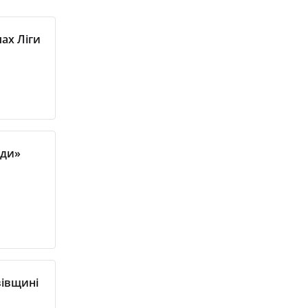
ах Ліги
ади»
вівщині