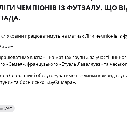
ЛІГИ ЧЕМПІОНІВ ІЗ ФУТЗАЛУ, ЩО В
ПАДА.
би АФУ
рацюватиме в Іспанії на матчах групи 2 за участі чинно
го «Семея», французького «Етуаль Лаваллуаз» та чеськог
ко в Словаччині обслуговуватиме поєдинки команд груп
туни» та боснійської «Буба Мара».
ів УАФ