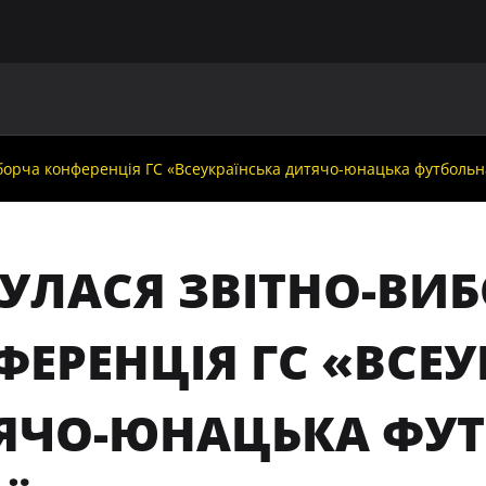
ГОЛОВНА
ПРО УАФ
ЗБІРНІ
ЧЛЕНИ УАФ
НО
иборча конференція ГС «Всеукраїнська дитячо-юнацька футбольна
БУЛАСЯ ЗВІТНО-ВИ
ФЕРЕНЦІЯ ГС «ВСЕУ
ЯЧО-ЮНАЦЬКА ФУТ