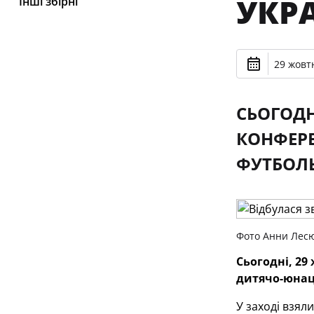
УКР
Інші збірні
29 жовтн
СЬОГОДН
КОНФЕРЕ
ФУТБОЛЬ
Фото Анни Лес
Сьогодні, 29
дитячо-юнац
У заході взяли