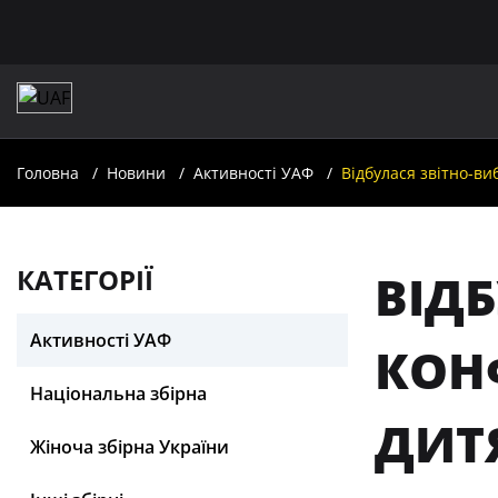
Головна
Новини
Активності УАФ
Відбулася звітно-в
КАТЕГОРІЇ
ВІД
Активності УАФ
КОН
Національна збірна
ДИТ
Жіноча збірна України