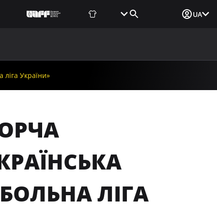
Фаншоп
Квитки
Вхід для ЗМІ
UA
ВИНИ
МЕДІА
ДОКУМЕНТИ
UAF DATA CENTER
 ліга України»
БОРЧА
КРАЇНСЬКА
БОЛЬНА ЛІГА