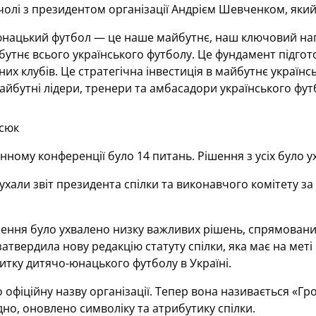
чолі з президентом організації Андрієм Шевченком, який
нацький футбол — це наше майбутнє, наш ключовий напр
утнє всього українського футболу. Це фундамент підгото
их клубів. Це стратегічна інвестиція в майбутнє українс
йбутні лідери, тренери та амбасадори українського фут
сюк
нному конференції було 14 питань. Рішення з усіх було 
ухали звіт президента спілки та виконавчого комітету за
ення було ухвалено низку важливих рішень, спрямованих
атвердила нову редакцію статуту спілки, яка має на мет
тку дитячо-юнацького футболу в Україні.
 офіційну назву організації. Тепер вона називається «Гр
дно, оновлено символіку та атрибутику спілки.