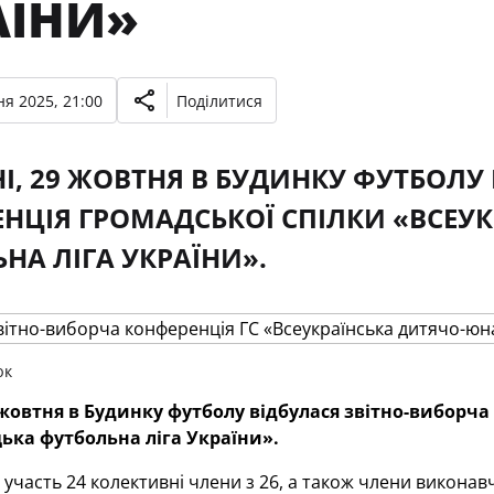
АЇНИ»
я 2025, 21:00
Поділитися
І, 29 ЖОВТНЯ В БУДИНКУ ФУТБОЛУ
НЦІЯ ГРОМАДСЬКОЇ СПІЛКИ «ВСЕУ
НА ЛІГА УКРАЇНИ».
юк
 жовтня в Будинку футболу відбулася звітно-виборча
ька футбольна ліга України».
 участь 24 колективні члени з 26, а також члени виконавч