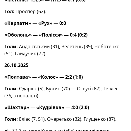
Гол:
Проспер (62).
«Карпати» — «Рух»
— 0:0
«Оболонь» — «Полісся» — 0:4 (0:2)
Голи:
Андрієвський (31), Велетень (39), Чоботенко
(51), Гайдучик (72).
26.10.2025
«Полтава» — «Колос» — 2:2 (1:0)
Голи:
Одарюк (5), Бужин (70) — Оєвусі (67), Теллес
(76, з пенальті).
«Шахтар» — «Кудрівка» — 4:0 (2:0)
Голи:
Еліас (7, 51), Очеретько (32), Глущенко (87).
На 72-й хвилині Коркішко («К»)
не реалізував