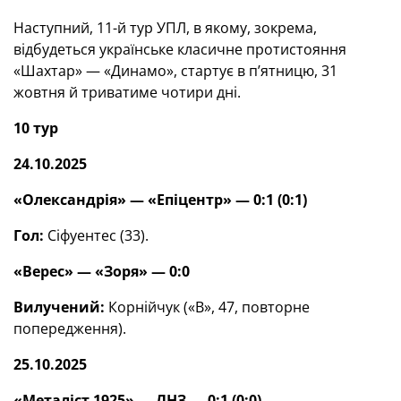
Наступний, 11-й тур УПЛ, в якому, зокрема,
відбудеться українське класичне протистояння
«Шахтар» — «Динамо», стартує в п’ятницю, 31
жовтня й триватиме чотири дні.
10 тур
24.10.2025
«Олександрія» — «Епіцентр» — 0:1 (0:1)
Гол:
Сіфуентес (33).
«Верес» — «Зоря» — 0:0
Вилучений:
Корнійчук («В», 47, повторне
попередження).
25.10.2025
«Металіст 1925» — ЛНЗ — 0:1 (0:0)