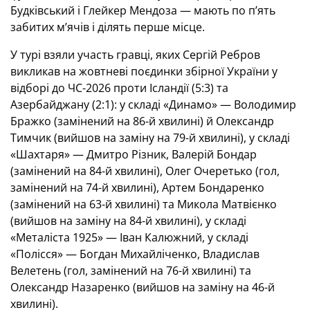
Будківський і Глейкер Мендоза — мають по п’ять
забитих м’ячів і ділять перше місце.
У турі взяли участь гравці, яких Сергій Ребров
викликав на жовтневі поєдинки збірної України у
відборі до ЧС-2026 проти Ісландії (5:3) та
Азербайджану (2:1): у складі «Динамо» — Володимир
Бражко (замінений на 86-й хвилині) й Олександр
Тимчик (вийшов на заміну на 79-й хвилині), у складі
«Шахтаря» — Дмитро Різник, Валерій Бондар
(замінений на 84-й хвилині), Олег Очеретько (гол,
замінений на 74-й хвилині), Артем Бондаренко
(замінений на 63-й хвилині) та Микола Матвієнко
(вийшов на заміну на 84-й хвилині), у складі
«Металіста 1925» — Іван Калюжний, у складі
«Полісся» — Богдан Михайліченко, Владислав
Велетень (гол, замінений на 76-й хвилині) та
Олександр Назаренко (вийшов на заміну на 46-й
хвилині).