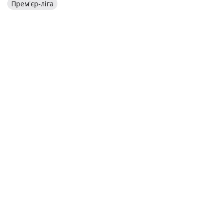
Прем'єр-ліга
БУДЬТЕ В КУРСІ ГОЛОВНИХ НОВИН
УКРАЇНСЬКОГО ФУТБОЛУ
ПІДПИСАТИСЯ
СПОНСОРИ