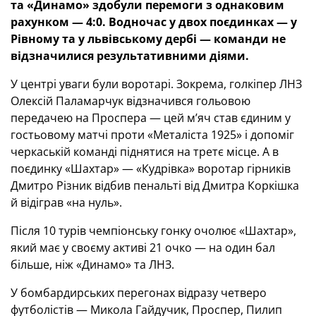
та «Динамо» здобули перемоги з однаковим
рахунком — 4:0. Водночас у двох поєдинках — у
Рівному та у львівському дербі — команди не
відзначилися результативними діями.
У центрі уваги були воротарі. Зокрема, голкіпер ЛНЗ
Олексій Паламарчук відзначився гольовою
передачею на Проспера — цей м’яч став єдиним у
гостьовому матчі проти «Металіста 1925» і допоміг
черкаській команді піднятися на третє місце. А в
поєдинку «Шахтар» — «Кудрівка» воротар гірників
Дмитро Різник відбив пенальті від Дмитра Коркішка
й відіграв «на нуль».
Після 10 турів чемпіонську гонку очолює «Шахтар»,
який має у своєму активі 21 очко — на один бал
більше, ніж «Динамо» та ЛНЗ.
У бомбардирських перегонах відразу четверо
футболістів — Микола Гайдучик, Проспер, Пилип