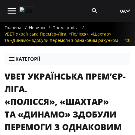
UA
Вхід для ЗМІ
Головна
Новини
Прем'єр-ліга
VBET Українська Премʼєр-Ліга. «Полісся», «Шахтар»
та «Динамо» здобули перемоги з однаковим рахунком — 4:0
КАТЕГОРІЇ
VBET УКРАЇНСЬКА ПРЕМʼЄР-
ЛІГА.
«ПОЛІССЯ», «ШАХТАР»
ТА «ДИНАМО» ЗДОБУЛИ
ПЕРЕМОГИ З ОДНАКОВИМ