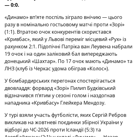
— 0:0.
«Динамо» вп’яте поспіль зіграло внічию — цього
разу в номінально гостьовому матчі проти «Зорі»
(1:1). Втратою очок конкурентів скористався
«Кривбас», який у Львові переміг місцевий «Рух» із
рахунком 2:1. Підопічні Патріка ван Леувена набрали
19 очок і на один заліковий бал випереджають
донецький «Шахтар». По 17 очок мають «Динамо» та
ЛНЗ (клуб із Черкас удома обіграв «Колос»).
У бомбардирських перегонах спостерігається
двовладдя: форвард «Зорі» Пилип Будківський
відзначився п’ятим у сезоні голом і наздогнав
нападника «Кривбасу» Глейкера Мендозу.
У турі взяли участь футболісти, яких Сергій Ребров
викликав на жовтневі поєдинки збірної України у
відборі до ЧС-2026 проти Ісландії (5:3) та