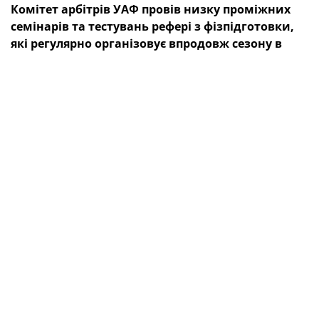
Комітет арбітрів УАФ провів низку проміжних
семінарів та тестувань рефері з фізпідготовки,
які регулярно організовує впродовж сезону в
жовтні та квітні.
Зокрема, вже відбулися подібні заходи для
арбітрів
УПЛ
, чемпіонату України U-19, Національної школи
футбольного арбітра, першої та другої ліг ПФЛ.
Програма цих семінарів складалася з тестування
фізичної готовності учасників за стандартом ФІФА й
теоретичної підготовки.
Зауважимо, що всі рефері успішно пройшли всі
перевірки.
ТЕГИ
УАФ