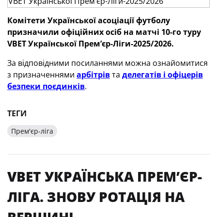
Комітети Української асоціації футболу
призначили офіційних осіб
на матчі 10-го туру
VBET
Української Премʼєр-Ліги-2025/2026.
За відповідними посиланнями можна ознайомитися
з призначеннями
арбітрів
та
делегатів і офіцерів
безпеки поєдинків
.
ТЕГИ
Прем'єр-ліга
VBET УКРАЇНСЬКА ПРЕМʼЄР-
ЛІГА. ЗНОВУ РОТАЦІЯ НА