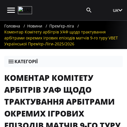
UA
Вхід для ЗМІ
Головна
Новини
Прем'єр-ліга
Коментар Комітету арбітрів УАФ щодо трактування
арбітрами окремих ігрових епізодів матчів 9-го туру VBET
Української Премʼєр-Ліги-2025/2026
КАТЕГОРІЇ
КОМЕНТАР КОМІТЕТУ
АРБІТРІВ УАФ ЩОДО
ТРАКТУВАННЯ АРБІТРАМИ
ОКРЕМИХ ІГРОВИХ
ЕПІЗОДІВ МАТЧІВ 9-ГО ТУРУ