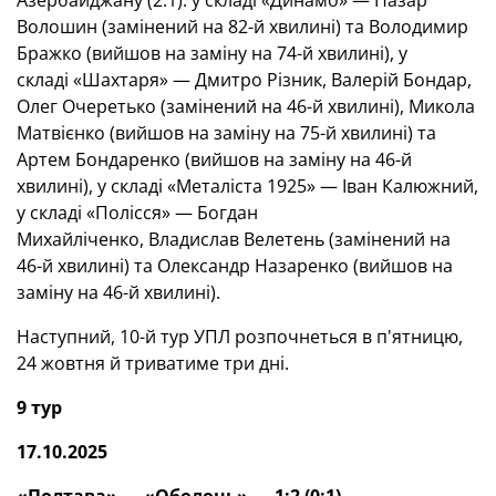
Азербайджану (2:1): у складі «Динамо» — Назар
Волошин (замінений на 82-й хвилині) та Володимир
Бражко (вийшов на заміну на 74-й хвилині), у
складі «Шахтаря» — Дмитро Різник, Валерій Бондар,
Олег Очеретько (замінений на 46-й хвилині), Микола
Матвієнко (вийшов на заміну на 75-й хвилині) та
Артем Бондаренко (вийшов на заміну на 46-й
хвилині), у складі «Металіста 1925» — Іван Калюжний,
у складі «Полісся» — Богдан
Михайліченко, Владислав Велетень (замінений на
46-й хвилині) та Олександр Назаренко (вийшов на
заміну на 46-й хвилині).
Наступний, 10-й тур УПЛ розпочнеться в п'ятницю,
24 жовтня й триватиме три дні.
9 тур
17.10.2025