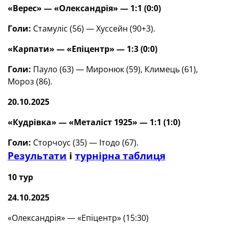
«Верес» — «Олександрія» — 1:1 (0:0)
Голи:
Стамуліс (56) — Хуссейн (90+3).
«Карпати» — «Епіцентр» — 1:3 (0:0)
Голи:
Пауло (63) — Миронюк (59), Климець (61),
Мороз (86).
20.10.2025
«Кудрівка» — «Металіст 1925» — 1:1 (1:0)
Голи:
Сторчоус (35) — Ітодо (67).
Результати
і
турнірна таблиця
10 тур
24.10.2025
«Олександрія» — «Епіцентр» (15:30)