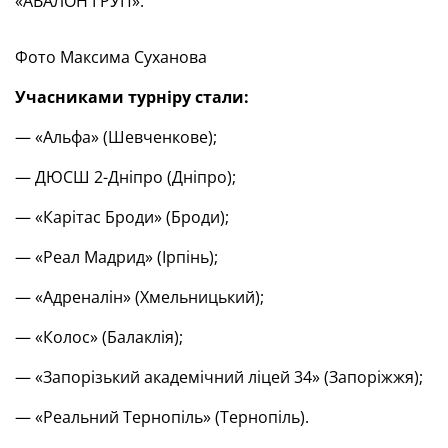
«АВАЛОН ГРУП».
Фото Максима Суханова
Учасниками турніру стали:
— «Альфа» (Шевченкове);
— ДЮСШ 2-Дніпро (Дніпро);
— «Карітас Броди» (Броди);
— «Реал Мадрид» (Ірпінь);
— «Адреналін» (Хмельницький);
— «Колос» (Балаклія);
— «Запорізький академічний ліцей 34» (Запоріжжя);
— «Реальний Тернопіль» (Тернопіль).