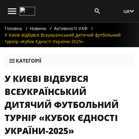
UA
Вхід для ЗМІ
Головна
Новини
Активності УАФ
У Києві відбувся Всеукраїнський дитячий футбольний
турнір «Кубок Єдності України-2025»
КАТЕГОРІЇ
У КИЄВІ ВІДБУВСЯ
ВСЕУКРАЇНСЬКИЙ
ДИТЯЧИЙ ФУТБОЛЬНИЙ
ТУРНІР «КУБОК ЄДНОСТІ
УКРАЇНИ-2025»