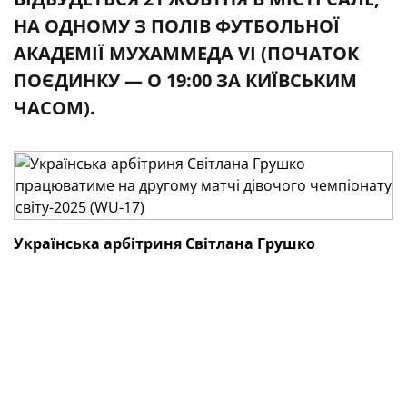
НА ОДНОМУ З ПОЛІВ ФУТБОЛЬНОЇ
АКАДЕМІЇ МУХАММЕДА VI (ПОЧАТОК
ПОЄДИНКУ — О 19:00 ЗА КИЇВСЬКИМ
ЧАСОМ).
Українська арбітриня Світлана Грушко
працюватиме вже на
другому матчі
фінальної
частини дівочого чемпіонату світу-2025 (WU-17),
що проходить у Марокко.
Наша співвітчизниця виступить у ролі одного з
асистентів на лінії в бригаді румунки Аліни Песу на
грі Коста-Рика — Бразилія, що відбудеться 21 жовтня