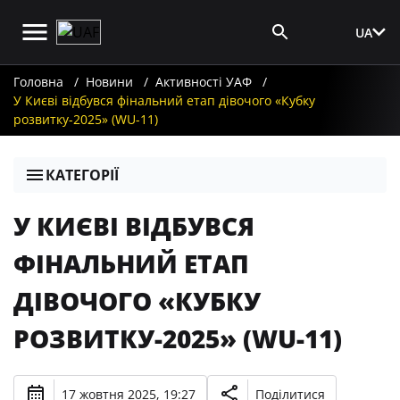
UA
Вхід для ЗМІ
Головна
Новини
Активності УАФ
У Києві відбувся фінальний етап дівочого «Кубку
розвитку-2025» (WU-11)
КАТЕГОРІЇ
У КИЄВІ ВІДБУВСЯ
ФІНАЛЬНИЙ ЕТАП
ДІВОЧОГО «КУБКУ
РОЗВИТКУ-2025» (WU-11)
17 жовтня 2025, 19:27
Поділитися