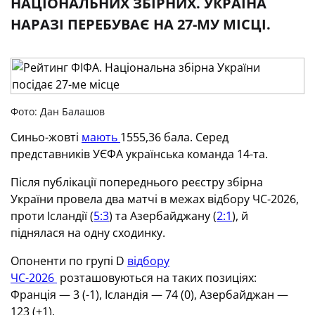
НАЦІОНАЛЬНИХ ЗБІРНИХ. УКРАЇНА
НАРАЗІ ПЕРЕБУВАЄ НА 27-МУ МІСЦІ.
Фото: Дан Балашов
Синьо-жовті
мають
1555,36 бала. Серед
представників УЄФА українська команда 14-та.
Після публікації попереднього реєстру збірна
України провела два матчі в межах відбору ЧС-2026,
проти Ісландії (
5:3
) та Азербайджану (
2:1
), й
піднялася на одну сходинку.
Опоненти по групі D
відбору
ЧС-2026
розташовуються на таких позиціях:
Франція — 3 (-1), Ісландія — 74 (0), Азербайджан —
123 (+1).