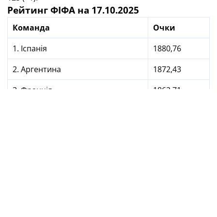
Рейтинг ФІФА на 17.10.2025
Команда
Очки
1. Іспанія
1880,76
2. Аргентина
1872,43
3. Франція
1862,71
4. Англія
1824,3
5. Португалія
1778
6. Нідерланди
1759,96
7. Бразилія
1758,85
8. Бельгія
1740,01
9. Італія
1717,15