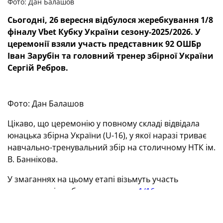
Фото: Дан Балашов
Сьогодні, 26 вересня відбулося жеребкування 1/8
фіналу
Vbet
Кубку України сезону-2025/2026. У
церемонії взяли участь представник 92 ОШБр
Іван Зарубін та головний тренер збірної України
Сергій Ребров.
Фото: Дан Балашов
Цікаво, що церемонію у повному складі відвідала
юнацька збірна України (U-16), у якої наразі триває
навчально-тренувальний збір на столичному НТК ім.
В. Баннікова.
У змаганнях на цьому етапі візьмуть участь
команди, які здобули перемоги в
1/16
фіналу:
представники УПЛ — «Динамо», «Шахтар»,
«Металіст 1925», «Рух», ЛНЗ, першої ліги —