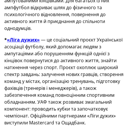
ампутованими кінцівками. Для багатьох із них
ампфутбол відкриває шлях до фізичного та
психологічного відновлення, повернення до
активного життя й приєднання до спільноти
однодумців.
*
«Ліга дужих»
— це соціальний проєкт Української
асоціації футболу, який допомагає людям з
ампутаціями або порушенням функцій однієї з
кінцівок повернутися до активного життя, знайти
натхнення через спорт. Проєкт охоплює широкий
спектр завдань: залучення нових гравців, створення
команд у містах, організацію тренувань, підготовку
фахівців (тренерів і менеджерів), а також
забезпечення команд повноцінним спортивним
обладнанням. УАФ також розвиває змагальний
компонент: проводить кубки та започатковує
чемпіонат. Офіційними партнерами «Ліги дужих»
виступили Mastercard та Ощадбанк.