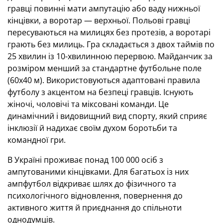
гравці повинні мати ампутацію або ваду нижньої
кінцівки, а воротар — верхньої. Польові гравці
пересуваються на милицях без протезів, а воротарі
грають без милиць. Гра складається з двох таймів по
25 хвилин із 10-хвилинною перервою. Майданчик за
розміром менший за стандартне футбольне поле
(60x40 м). Використовуються адаптовані правила
футболу з акцентом на безпеці гравців. Існують
жіночі, чоловічі та міксовані команди. Це
динамічний і видовищний вид спорту, який сприяє
інклюзії й надихає своїм духом боротьби та
командної гри.
В Україні проживає понад 100 000 осіб з
ампутованими кінцівками. Для багатьох із них
ампфутбол відкриває шлях до фізичного та
психологічного відновлення, повернення до
активного життя й приєднання до спільноти
однодумців.