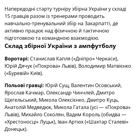
Напередодні старту турніру збірна України у складі
15 гравців разом із тренерами проводить
навчально-тренувальний збір на Закарпатті, де
активно працює над фізичною й тактичною
підготовкою та командною взаємодією.
Склад збірної України з ампфутболу
Воротарі:
Станислав Капля («Дніпро» Черкаси),
Юрій Дячук («Покрова» Львів), Володимир Матвієнко
(«Буревій» Київ).
Польові гравці:
Юрій Сущ, Валентин Осовський,
Ярослав Качмар, Олександр Чинчлей, Дмитро
Щегельський, Микола Олексієнко, Дмитро Куць,
Анатолій Медведюк, Микола Гатала (усі — «Покрова»
Львів), Михайло Соколян, Вадим Король (обидва —
«Хрестоносці» Луцьк), Іван Артюх («Шахтар Сталеві»
Донецьк).