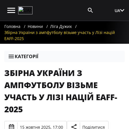
UA
Вхід для ЗМІ
Головна
Новини
Ліга Дужих
Збірна України з ампфутболу візьме участь у Лізі націй
EAFF-2025
КАТЕГОРІЇ
ЗБІРНА УКРАЇНИ З
АМПФУТБОЛУ ВІЗЬМЕ
УЧАСТЬ У ЛІЗІ НАЦІЙ EAFF-
2025
15 жовтня 2025, 17:00
Поділитися