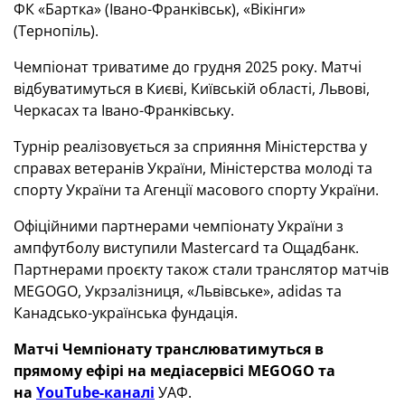
ФК «Бартка» (Івано-Франківськ), «Вікінги»
(Тернопіль).
Чемпіонат триватиме до грудня 2025 року. Матчі
відбуватимуться в Києві, Київській області, Львові,
Черкасах та Івано-Франківську.
Турнір реалізовується за сприяння Міністерства у
справах ветеранів України, Міністерства молоді та
спорту України та Агенції масового спорту України.
Офіційними партнерами чемпіонату України з
ампфутболу виступили Mastercard та Ощадбанк.
Партнерами проєкту також стали транслятор матчів
MEGOGO, Укрзалізниця, «Львівське», adidas та
Канадсько-українська фундація.
Матчі Чемпіонату транслюватимуться в
прямому ефірі на медіасервісі
MEGOGO
та
на
YouTube-каналі
УАФ.