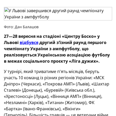
Фото: Дан Балашов
27—28 вересня на стадіоні «Центру Боско» у
Львові
відбувся
другий з’їзний раунд першого
чемпіонату України з ампфутболу, що
реалізовується Українською асоціацією футболу
в межах соціального проєкту «Ліга дужих».
У турнірі, який триватиме п'ять місяців, беруть
участь 10 команд із різних регіонів України: «МСК
Дніпро» (Черкаси), «Покрова АМП» (Львів), «Шахтар
Сталеві» (Донецьк), «Буревій» (Київська обл.),
«Хрестоносці» (Луцьк), «Вінниця АМП» (Вінниця),
«Незламні» (Харків), «Титани» (Житомир), ФК
«Бартка» (Івано-Франківськ), «Вікінги»
(Тернопіль). Більшість гравців — це ветерани війни,