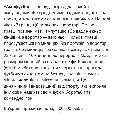
*Ампфутбол
— це вид спорту для людей з
ампутаціями або вродженими вадами кінцівок. Гра
проходить за такими основними правилами. На полі
діють 7 гравців (6 польових і воротар). Польові
гравці повинні мати ампутацію або ваду нижньої
кінцівки, а воротар — верхньої. Польові гравці
пересуваються на милицях без протезів, а воротарі
грають без милиць. Гра складається з двох таймів по
25 хвилин із 10-хвилинною перервою. Майданчик за
розміром менший за стандартне футбольне поле
(60x40 м). Використовуються адаптовані правила
футболу з акцентом на безпеці гравців. Існують
жіночі, чоловічі та міксовані команди. Це
динамічний і видовищний вид спорту, який сприяє
інклюзії й надихає своїм духом боротьби та
командної гри.
В Україні проживає понад 100 000 осіб з