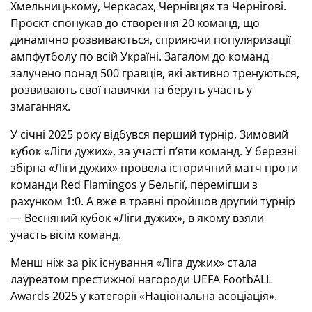
Хмельницькому, Черкасах, Чернівцях та Чернігові.
Проєкт спонукав до створення 20 команд, що
динамічно розвиваються, сприяючи популяризації
ампфутболу по всій Україні. Загалом до команд
залучено понад 500 гравців, які активно тренуються,
розвивають свої навички та беруть участь у
змаганнях.
У січні 2025 року відбувся перший турнір, Зимовий
кубок «Ліги дужих», за участі п’яти команд. У березні
збірна «Ліги дужих» провела історичний матч проти
команди Red Flamingos у Бельгії, перемігши з
рахунком 1:0. А вже в травні пройшов другий турнір
— Весняний кубок «Ліги дужих», в якому взяли
участь вісім команд.
Менш ніж за рік існування «Ліга дужих» стала
лауреатом престижної нагороди UEFA FootbALL
Awards 2025 у категорії «Національна асоціація».