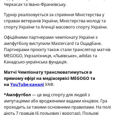
Черкасах та Івано-Франківську.
Турнір реалізовується за сприяння Міністерства у
справах ветеранів України, Міністерства молоді та
спорту України та Агенції масового спорту України.
Офіційними партнерами чемпіонату України з
ампфутболу виступили Mastercard та Ощадбанк.
Партнерами проєкту також стали транслятор матчів
MEGOGO, Укрзалізниця, «Львівське», adidas та
Канадсько-українська фундація.
Матчі Чемпіонату транслюватимуться в
прямому ефірі на медіасервісі
MEGOGO
та
на
YouTube-каналі
УАФ.
*Ампфутбол
— це вид спорту для людей з
ампутаціями або вродженими вадами кінцівок. Гра
проходить за такими основними правилами. На полі
діють 7 гравців (6 польових і воротар). Польові