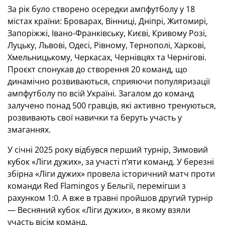
За рік було створено осередки ампфутболу у 18
містах країни: Броварах, Вінниці, Дніпрі, Житомирі,
Запоріжжі, Івано-Франківську, Києві, Кривому Розі,
Луцьку, Львові, Одесі, Рівному, Тернополі, Харкові,
Хмельницькому, Черкасах, Чернівцях та Чернігові.
Проєкт спонукав до створення 20 команд, що
динамічно розвиваються, сприяючи популяризації
ампфутболу по всій Україні. Загалом до команд
залучено понад 500 гравців, які активно тренуються,
розвивають свої навички та беруть участь у
змаганнях.
У січні 2025 року відбувся перший турнір, Зимовий
кубок «Ліги дужих», за участі п’яти команд. У березні
збірна «Ліги дужих» провела історичний матч проти
команди Red Flamingos у Бельгії, перемігши з
рахунком 1:0. А вже в травні пройшов другий турнір
— Весняний кубок «Ліги дужих», в якому взяли
участь вісім команд.