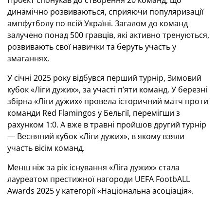
Проєкт спонукав до створення 20 команд, що
динамічно розвиваються, сприяючи популяризації
ампфутболу по всій Україні. Загалом до команд
залучено понад 500 гравців, які активно тренуються,
розвивають свої навички та беруть участь у
змаганнях.
У січні 2025 року відбувся перший турнір, Зимовий
кубок «Ліги дужих», за участі п’яти команд. У березні
збірна «Ліги дужих» провела історичний матч проти
команди Red Flamingos у Бельгії, перемігши з
рахунком 1:0. А вже в травні пройшов другий турнір
— Весняний кубок «Ліги дужих», в якому взяли
участь вісім команд.
Менш ніж за рік існування «Ліга дужих» стала
лауреатом престижної нагороди UEFA FootbALL
Awards 2025 у категорії «Національна асоціація».