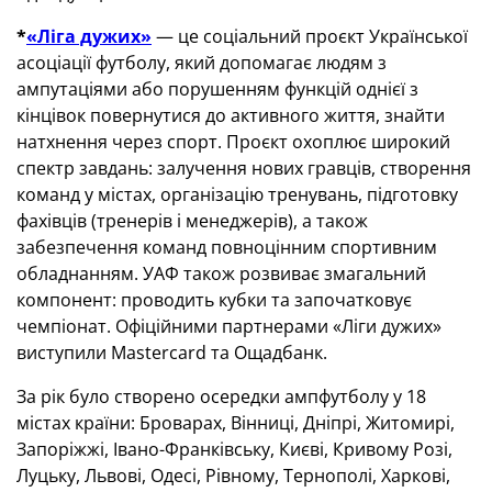
*
«Ліга дужих»
— це соціальний проєкт Української
асоціації футболу, який допомагає людям з
ампутаціями або порушенням функцій однієї з
кінцівок повернутися до активного життя, знайти
натхнення через спорт. Проєкт охоплює широкий
спектр завдань: залучення нових гравців, створення
команд у містах, організацію тренувань, підготовку
фахівців (тренерів і менеджерів), а також
забезпечення команд повноцінним спортивним
обладнанням. УАФ також розвиває змагальний
компонент: проводить кубки та започатковує
чемпіонат. Офіційними партнерами «Ліги дужих»
виступили Mastercard та Ощадбанк.
За рік було створено осередки ампфутболу у 18
містах країни: Броварах, Вінниці, Дніпрі, Житомирі,
Запоріжжі, Івано-Франківську, Києві, Кривому Розі,
Луцьку, Львові, Одесі, Рівному, Тернополі, Харкові,