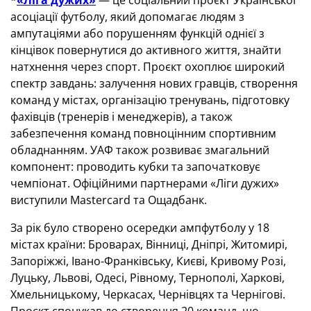
*
«Ліга дужих»
— це соціальний проєкт Української
асоціації футболу, який допомагає людям з
ампутаціями або порушенням функцій однієї з
кінцівок повернутися до активного життя, знайти
натхнення через спорт. Проєкт охоплює широкий
спектр завдань: залучення нових гравців, створення
команд у містах, організацію тренувань, підготовку
фахівців (тренерів і менеджерів), а також
забезпечення команд повноцінним спортивним
обладнанням. УАФ також розвиває змагальний
компонент: проводить кубки та започатковує
чемпіонат. Офіційними партнерами «Ліги дужих»
виступили Mastercard та Ощадбанк.
За рік було створено осередки ампфутболу у 18
містах країни: Броварах, Вінниці, Дніпрі, Житомирі,
Запоріжжі, Івано-Франківську, Києві, Кривому Розі,
Луцьку, Львові, Одесі, Рівному, Тернополі, Харкові,
Хмельницькому, Черкасах, Чернівцях та Чернігові.