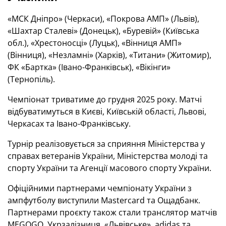
«МСК Дніпро» (Черкаси), «Покрова АМП» (Львів),
«Шахтар Сталеві» (Донецьк), «Буревій» (Київська
обл.), «Хрестоносці» (Луцьк), «Вінниця АМП»
(Вінниця), «Незламні» (Харків), «Титани» (Житомир),
ФК «Бартка» (Івано-Франківськ), «Вікінги»
(Тернопіль).
Чемпіонат триватиме до грудня 2025 року. Матчі
відбуватимуться в Києві, Київській області, Львові,
Черкасах та Івано-Франківську.
Турнір реалізовується за сприяння Міністерства у
справах ветеранів України, Міністерства молоді та
спорту України та Агенції масового спорту України.
Офіційними партнерами чемпіонату України з
ампфутболу виступили Mastercard та Ощадбанк.
Партнерами проєкту також стали транслятор матчів
MEGOGO, Укрзалізниця, «Львівське», adidas та