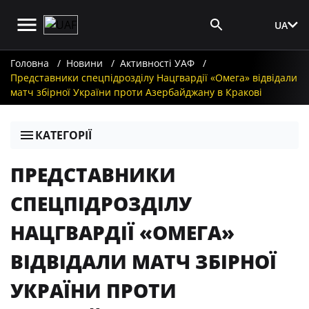
UA
Вхід для ЗМІ
Головна
Новини
Активності УАФ
Представники спецпідрозділу Нацгвардії «Омега» відвідали
матч збірної України проти Азербайджану в Кракові
КАТЕГОРІЇ
ПРЕДСТАВНИКИ
СПЕЦПІДРОЗДІЛУ
НАЦГВАРДІЇ «ОМЕГА»
ВІДВІДАЛИ МАТЧ ЗБІРНОЇ
УКРАЇНИ ПРОТИ