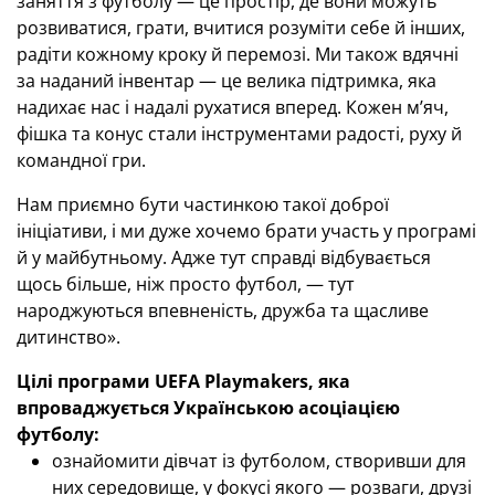
заняття з футболу — це простір, де вони можуть
розвиватися, грати, вчитися розуміти себе й інших,
радіти кожному кроку й перемозі. Ми також вдячні
за наданий інвентар — це велика підтримка, яка
надихає нас і надалі рухатися вперед. Кожен м’яч,
фішка та конус стали інструментами радості, руху й
командної гри.
Нам приємно бути частинкою такої доброї
ініціативи, і ми дуже хочемо брати участь у програмі
й у майбутньому. Адже тут справді відбувається
щось більше, ніж просто футбол, — тут
народжуються впевненість, дружба та щасливе
дитинство».
Цілі програми UEFA Playmakers, яка
впроваджується Українською асоціацією
футболу:
ознайомити дівчат із футболом, створивши для
них середовище, у фокусі якого — розваги, друзі