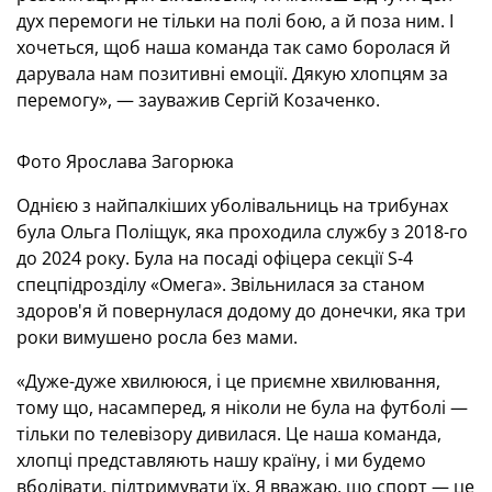
дух перемоги не тільки на полі бою, а й поза ним. І
хочеться, щоб наша команда так само боролася й
дарувала нам позитивні емоції. Дякую хлопцям за
перемогу», — зауважив Сергій Козаченко.
Фото Ярослава Загорюка
Однією з найпалкіших уболівальниць на трибунах
була Ольга Поліщук, яка проходила службу з 2018-го
до 2024 року. Була на посаді офіцера секції S-4
спецпідрозділу «Омега». Звільнилася за станом
здоров'я й повернулася додому до донечки, яка три
роки вимушено росла без мами.
«Дуже-дуже хвилююся, і це приємне хвилювання,
тому що, насамперед, я ніколи не була на футболі —
тільки по телевізору дивилася. Це наша команда,
хлопці представляють нашу країну, і ми будемо
вболівати, підтримувати їх. Я вважаю, що спорт — це