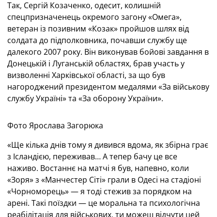
Так, Сергій Козаченко, одесит, колишній
спецпризначенець окремого загону «Омега»,
ветеран із позивним «Козак» пройшов шлях від
солдата до підполковника, почавши службу ще
далекого 2007 року. Він виконував бойові завдання в
Донецькій і Луганській областях, брав участь у
визволенні Харківської області, за що був
нагороджений президентом медалями «За військову
службу Україні» та «За оборону України».
Фото Ярослава Загорюка
«Ще кілька днів тому я дивився вдома, як збірна грає
з Ісландією, переживав… А тепер бачу це все
наживо. Востаннє на матчі я був, напевно, коли
«Зоря» з «Манчестер Сіті» грали в Одесі на стадіоні
«Чорноморець» — я тоді стежив за порядком на
арені. Такі поїздки — це моральна та психологічна
реабілітація для військових, ти можеш відчути цей