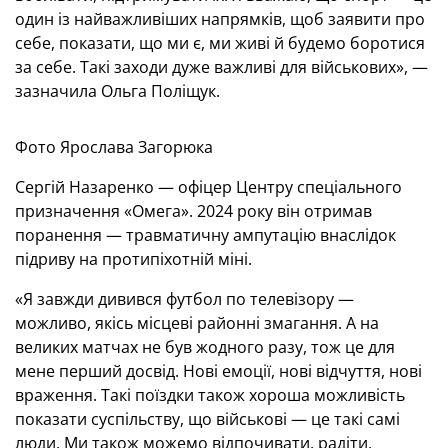
один із найважливіших напрямків, щоб заявити про
себе, показати, що ми є, ми живі й будемо боротися
за себе. Такі заходи дуже важливі для військових», —
зазначила Ольга Поліщук.
Фото Ярослава Загорюка
Сергій Назаренко — офіцер Центру спеціального
призначення «Омега». 2024 року він отримав
поранення — травматичну ампутацію внаслідок
підриву на протипіхотній міні.
«Я завжди дивився футбол по телевізору —
можливо, якісь місцеві районні змагання. А на
великих матчах не був жодного разу, тож це для
мене перший досвід. Нові емоції, нові відчуття, нові
враження. Такі поїздки також хороша можливість
показати суспільству, що військові — це такі самі
люди. Ми також можемо відпочивати, радіти,