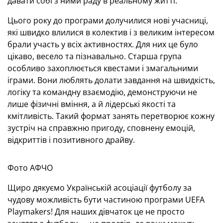
давати собі з ними раду в реальному житті.
Цього року до програми долучилися нові учасниці,
які швидко влилися в колектив і з великим інтересом
брали участь у всіх активностях. Для них це було
цікаво, весело та пізнавально. Старша група
особливо захоплюється квестами і змагальними
іграми. Вони люблять долати завдання на швидкість,
логіку та командну взаємодію, демонструючи не
лише фізичні вміння, а й лідерські якості та
кмітливість. Такий формат занять перетворює кожну
зустріч на справжню пригоду, сповнену емоцій,
відкриттів і позитивного драйву.
Фото АФЧО
Щиро дякуємо Українській асоціації футболу за
чудову можливість бути частиною програми UEFA
Playmakers! Для наших дівчаток це не просто