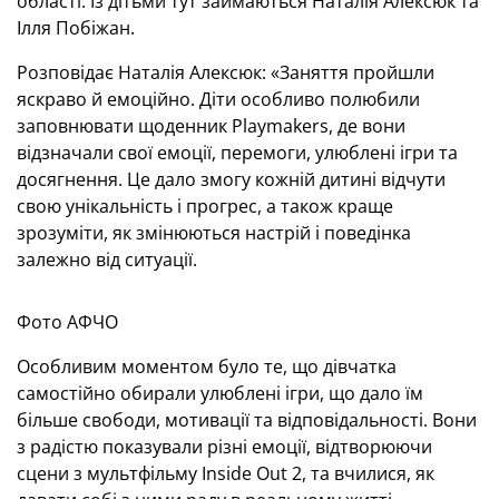
області. Із дітьми тут займаються Наталія Алексюк та
Ілля Побіжан.
Розповідає Наталія Алексюк: «Заняття пройшли
яскраво й емоційно. Діти особливо полюбили
заповнювати щоденник Playmakers, де вони
відзначали свої емоції, перемоги, улюблені ігри та
досягнення. Це дало змогу кожній дитині відчути
свою унікальність і прогрес, а також краще
зрозуміти, як змінюються настрій і поведінка
залежно від ситуації.
Фото АФЧО
Особливим моментом було те, що дівчатка
самостійно обирали улюблені ігри, що дало їм
більше свободи, мотивації та відповідальності. Вони
з радістю показували різні емоції, відтворюючи
сцени з мультфільму Inside Out 2, та вчилися, як