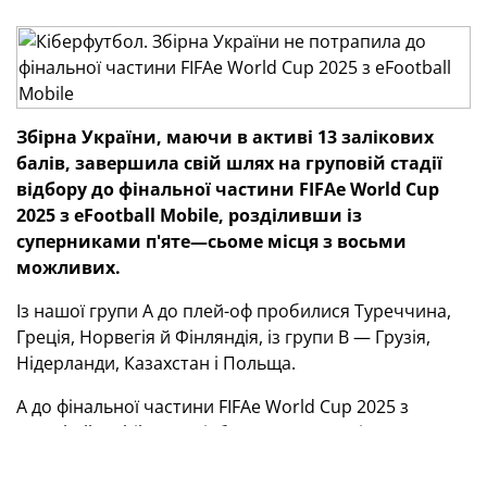
Збірна України, маючи в активі 13 залікових
балів, завершила свій шлях на груповій стадії
відбору до фінальної частини FIFAe World Cup
2025 з eFootball Mobile, розділивши із
суперниками п'яте—сьоме місця з восьми
можливих.
Із нашої групи А до плей-оф пробилися Туреччина,
Греція, Норвегія й Фінляндія, із групи В — Грузія,
Нідерланди, Казахстан і Польща.
А до фінальної частини FIFAe World Cup 2025 з
eFootball Mobile, яка відбудеться у грудні цього року
в Ер-Ріяді, вийшли дві європейські команди —
Туреччина та Греція, що були нашими суперниками