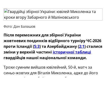
Фото: Дан Балашов
Після переможних для збірної України
жовтневих поєдинків відбірного турніру ЧС-2026
проти Ісландії (
5:3
) та Азербайджану (
2:1
) сталися
зміни у верхній частині
історичної таблиці
гвардійців нашої національної команди.
Трохи сумним вийшов ювілейний, 50-й, матч за
синьо-жовтих для Віталія Миколенка, адже до його
пасиву у грі з азербайджанцями було записано
автогол. У рейтингу захисник англійського
«Евертону» наздогнав Артема Мілевського, з яким
ділить 32-гу позицію.
Ілля Забарний тепер має 53 поєдинки у складі