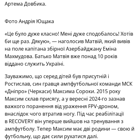
Артема Довбика.
Фото Андрія Ющака
«Це було дуже класно! Мені дуже сподобалось! Хотів
би ще раз. Дякую», — наголосив Матвій, який вивів
на поле капітана збірної Азербайджану Еміна
Махмудова. Батько Матвія вже понад 10 років
віддано служить Україні.
Зауважимо, що серед дітей був присутній і
Ростислав, син гравця ампфутбольної команди МСК
«Дніпро» (Черкаси) Максима Сороки. 2015 року
Максим склав присягу, а у вересні 2024-го зазнав
важкого поранення від ураження FPV-дроном,
внаслідок чого втратив ногу. Під час реабілітації
в RECOVERY він уперше вийшов на тренування з
ампфутболу. Тепер Максим має дві родини — свою й
футбольну, що дає сили рухатися далі.