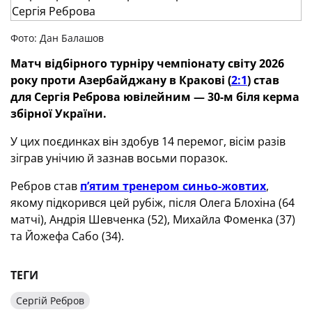
Фото: Дан Балашов
Матч відбірного турніру чемпіонату світу 2026
року проти Азербайджану в Кракові (
2:1
) став
для Сергія Реброва ювілейним — 30-м біля керма
збірної України.
У цих поєдинках він здобув 14 перемог, вісім разів
зіграв унічию й зазнав восьми поразок.
Ребров став
п’ятим тренером синьо-жовтих
,
якому підкорився цей рубіж, після Олега Блохіна (64
матчі), Андрія Шевченка (52), Михайла Фоменка (37)
та Йожефа Сабо (34).
ТЕГИ
Сергій Ребров