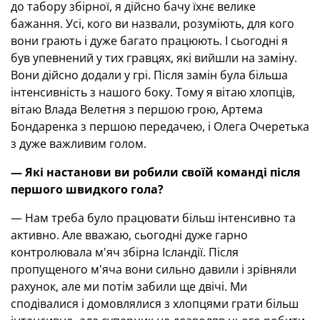
до табору збірної, я дійсно бачу їхнє велике
бажання. Усі, кого ви назвали, розуміють, для кого
вони грають і дуже багато працюють. І сьогодні я
був упевнений у тих гравцях, які вийшли на заміну.
Вони дійсно додали у грі. Після замін була більша
інтенсивність з нашого боку. Тому я вітаю хлопців,
вітаю Влада Велетня з першою грою, Артема
Бондаренка з першою передачею, і Олега Очеретька
з дуже важливим голом.
— Які настанови ви робили своїй команді після
першого швидкого гола?
— Нам треба було працювати більш інтенсивно та
активно. Але вважаю, сьогодні дуже гарно
контролювала м'яч збірна Ісландії. Після
пропущеного м'яча вони сильно давили і зрівняли
рахунок, але ми потім забили ще двічі. Ми
сподівалися і домовлялися з хлопцями грати більш