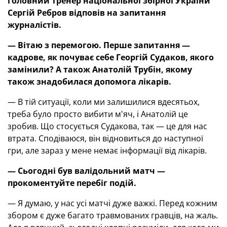
головний тренер національної збірної України
Сергій Ребров відповів на запитання
журналістів.
— Вітаю з перемогою. Перше запитання —
кадрове, як почуває себе Георгій Судаков, якого
замінили? А також Анатолій Трубін, якому
також знадобилася допомога лікарів.
— В тій ситуації, коли ми залишилися вдесятьох,
треба було просто вибити м'яч, і Анатолій це
зробив. Що стосується Судакова, так — це для нас
втрата. Сподіваюся, він відновиться до наступної
гри, але зараз у мене немає інформації від лікарів.
— Сьогодні був валідольний матч —
прокоментуйте перебіг подій.
— Я думаю, у нас усі матчі дуже важкі. Перед кожним
збором є дуже багато травмованих гравців, на жаль.