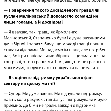
інтенсивно, але суперник не дозволяв цього робити.
— Повернення такого досвідченого гравця як
Руслан Маліновський допомогло команді не
лише голами, а й досвідом?
— Я вважаю, такі гравці як Ярмоленко,
Маліновський, Степаненко були і є дуже важливими
для збірної. І зараз я бачу, що молоді гравці повинні
ставати лідерами. Ми надаємо їм шанс, але потрібен
час, бо ігри національних збірних — це змагання на
топ-рівні, з топ-гравцями. І тут, якщо ти не граєш на
максимумі, то дуже важко очікувати на результат.
— Як оціните підтримку українського фан-
сектору на цьому матчі?
— Супер. Ми дуже вдячні. Ми відчували підтримку,
навіть коли рахунок став 3:3, усі підтримували й було
приємно. Де б ми не грали, завжди є підтримка