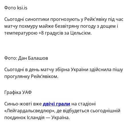
Фото ksi.is
Сьогодні синоптики прогнозують у Рейк'явіку під час
матчу похмуру майже безвітряну погоду з дощем і
температурою +8 градусів за Цельсієм.
Фото: Дан Балашов
Сьогодні в день матчу збірна України здійснила пішу
прогулянку Рейк’явіком.
Графіка УАФ
Синьо-жовті вже
двічі грали
на стадіоні
«Лейгардальсведлюр», де відбудеться сьогоднішній
поєдинок Ісландія — Україна.