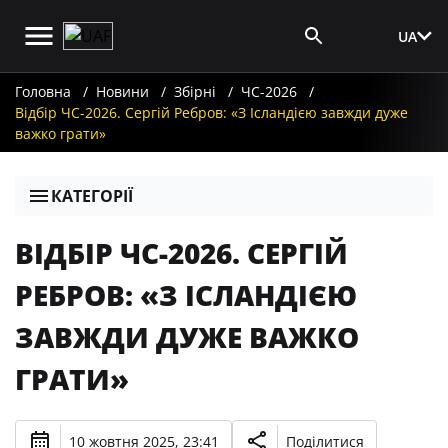
UA
Вхід для ЗМІ
Головна
Новини
Збірні
ЧС-2026
Відбір ЧС-2026. Сергій Ребров: «З Ісландією завжди дуже
важко грати»
КАТЕГОРІЇ
ВІДБІР ЧС-2026. СЕРГІЙ
РЕБРОВ: «З ІСЛАНДІЄЮ
ЗАВЖДИ ДУЖЕ ВАЖКО
ГРАТИ»
10 жовтня 2025, 23:41
Поділитися