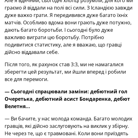
Але я вдячний, сьогодні хлопці розуміли, для кого ми
граємо й віддали на полі всі сили. З Ісландією завжди
дуже важко грати. Я передивився дуже багато їхніх
матчів. Особливо вдома вони грають дуже потужно,
дають багато боротьби. І сьогодні було дуже
важливо виграти цю боротьбу. Потрібно
подивитися статистику, але я вважаю, що гравці
дійсно віддавали себе.
Після того, як рахунок став 3:3, ми не намагалися
зберегти цей результат, ми йшли вперед і робили
все для перемоги.
— Сьогодні спрацювали заміни: дебютний гол
Очеретька, дебютний асист Бондаренка, дебют
Велетня...
— Ви бачите, у нас молода команда. Багато молодих
гравців, які дійсно заслуговують на виклик у збірну.
Не через те, що є травмовані. Коли вони приїздять