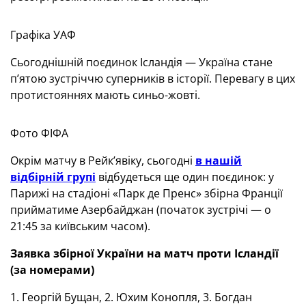
Графіка УАФ
Сьогоднішній поєдинок Ісландія — Україна стане
п’ятою зустріччю суперників в історії. Перевагу в цих
протистояннях мають синьо-жовті.
Фото ФІФА
Окрім матчу в Рейк’явіку, сьогодні
в нашій
відбірній групі
відбудеться ще один поєдинок: у
Парижі на стадіоні «Парк де Пренс» збірна Франції
прийматиме Азербайджан (початок зустрічі — о
21:45 за київським часом).
Заявка збірної України на матч проти Ісландії
(за номерами)
1. Георгій Бущан, 2. Юхим Конопля, 3. Богдан