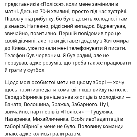
представників «Полісся», коли мене замінили в
матчі. Десь на 70-й хвилині, просто під час зустрічі.
Пішов у підтрибунку, бо було досить холодно, і там
дізнався. Напевно, рідкісний випадок. Відреагував,
звичайно, позитивно. Першій повідомив про це
своїй дівчині, але поки дістався додому з Житомира
до Києва, уже почали мені телефонувати й писати.
Телефон був червоним. Я був радий, але не
нервував, адже розумів, що треба так же працювати
й грати у футбол.
Щодо моєї особистої мети на цьому зборі — хочу
щось позитивне дати команді, якщо вийду на поле.
Серед збірників раніше знав хлопців із молодіжки —
Ваната, Волошина, Бражка, Забарного. Ну і,
звичайно, партнерів із «Полісся» — Гуцуляка,
Назаренка, Михайличенка. Особливої адаптації в
таборі збірної у мене не було. Половину команди
знаю, адже колись грали разом.