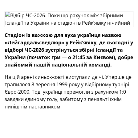
Стадіон із важкою для вуха українця назвою
«Лейгардальсведлюр» у Рейк’явіку, де сьогодні у
відборі ЧС-2026 зустрінуться збірні Ісландії та
України (початок гри — о 21:45 за Києвом), добре
знайомий нашій національній команді.
На цій арені синьо-жовті виступали двічі. Уперше це
трапилося 8 вересня 1999 року у відбірному турнірі
Євро-2000. Тоді українці перемогли з рахунком 1:0
завдяки єдиному голу, забитому з пенальті їхнім
нинішнім наставником.
Друга наша зустріч зі стадіоном у столиці Ісландії
відбулася майже рівно за 18 років: 5 вересня 2017-го
в межах відбору до ЧС-2018 перемогу здобули