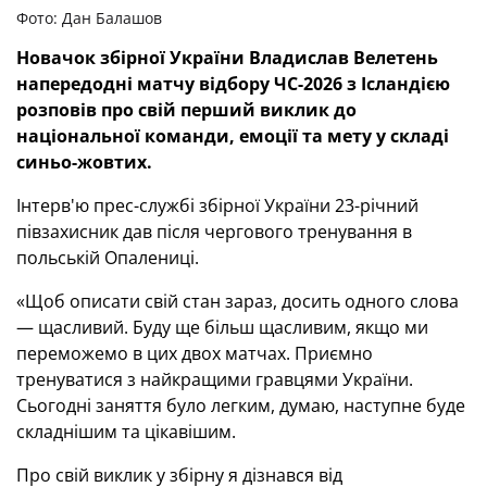
Фото: Дан Балашов
Новачок збірної України Владислав Велетень
напередодні матчу відбору ЧС-2026 з Ісландією
розповів про свій перший виклик до
національної команди, емоції та мету у складі
синьо-жовтих.
Інтерв'ю прес-службі збірної України 23-річний
півзахисник дав після чергового тренування в
польській Опалениці.
«Щоб описати свій стан зараз, досить одного слова
— щасливий. Буду ще більш щасливим, якщо ми
переможемо в цих двох матчах. Приємно
тренуватися з найкращими гравцями України.
Сьогодні заняття було легким, думаю, наступне буде
складнішим та цікавішим.
Про свій виклик у збірну я дізнався від