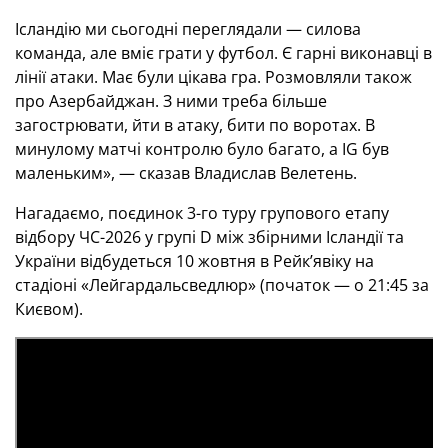
Ісландію ми сьогодні переглядали — силова
команда, але вміє грати у футбол. Є гарні виконавці в
лінії атаки. Має були цікава гра. Розмовляли також
про Азербайджан. З ними треба більше
загострювати, йти в атаку, бити по воротах. В
минулому матчі контролю було багато, а IG був
маленьким», — сказав Владислав Велетень.
Нагадаємо, поєдинок 3-го туру групового етапу
відбору ЧС-2026 у групі D між збірними Ісландії та
України відбудеться 10 жовтня в Рейк’явіку на
стадіоні «Лейгардальсведлюр» (початок — о 21:45 за
Києвом).