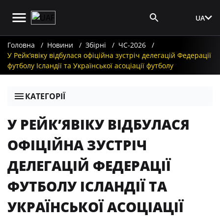
UA
Вхід для ЗМІ
Головна
Новини
Збірні
ЧС-2026
У Рейк’явіку відбулася офіційна зустріч делегацій Федерації
футболу Ісландії та Української асоціації футболу
КАТЕГОРІЇ
У РЕЙК’ЯВІКУ ВІДБУЛАСЯ
ОФІЦІЙНА ЗУСТРІЧ
ДЕЛЕГАЦІЙ ФЕДЕРАЦІЇ
ФУТБОЛУ ІСЛАНДІЇ ТА
УКРАЇНСЬКОЇ АСОЦІАЦІЇ