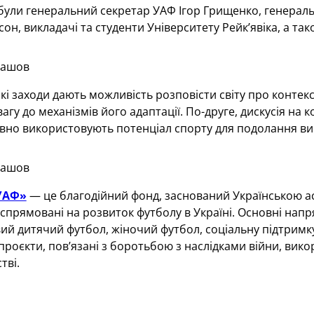
були генеральний секретар УАФ Ігор Грищенко, генеральн
сон, викладачі та студенти Університету Рейк’явіка, а та
лашов
кі заходи дають можливість розповісти світу про контекст
агу до механізмів його адаптації. По-друге, дискусія на к
вно використовують потенціал спорту для подолання ви
лашов
УАФ»
— це благодійний фонд, заснований Українською асо
спрямовані на розвиток футболу в Україні. Основні нап
ий дитячий футбол, жіночий футбол, соціальну підтримк
 проєкти, пов’язані з боротьбою з наслідками війни, ви
тві.