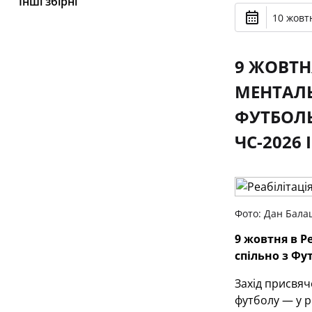
Інші збірні
10 жовтн
9 ЖОВТН
МЕНТАЛЬ
ФУТБОЛЬ
ЧС-2026 
Фото: Дан Бала
9 жовтня в Р
спільно з Фу
Захід присвяч
футболу — у ре