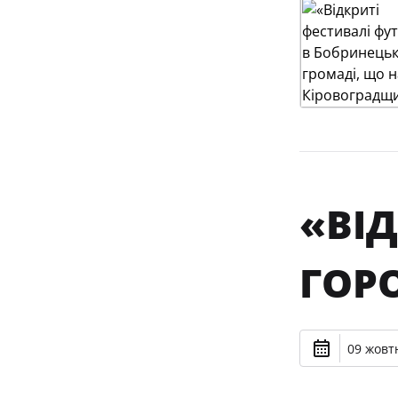
«ВІД
ГОР
09 жовтн