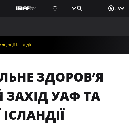
Фаншоп
Квитки
Вхід для ЗМІ
UA
ВИНИ
МЕДІА
ДОКУМЕНТИ
UAF DATA CENTER
оціації Ісландії
АЛЬНЕ ЗДОРОВʼЯ
Й ЗАХІД УАФ ТА
 ІСЛАНДІЇ