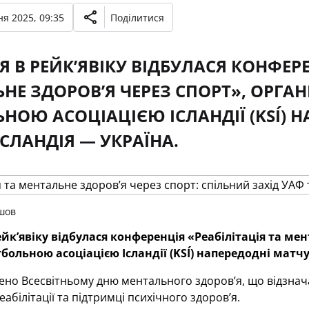
я 2025, 09:35
Поділитися
Я В РЕЙК’ЯВІКУ ВІДБУЛАСЯ КОНФЕРЕ
НЕ ЗДОРОВʼЯ ЧЕРЕЗ СПОРТ», ОРГАН
НОЮ АСОЦІАЦІЄЮ ІСЛАНДІЇ (KSÍ) 
ІСЛАНДІЯ — УКРАЇНА.
шов
ейк’явіку відбулася конференція «Реабілітація та ме
тбольною асоціацією Ісландії (KSÍ) напередодні матчу
ено Всесвітньому дню ментального здоров’я, що відзнач
абілітації та підтримці психічного здоров’я.