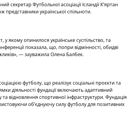
ий секретар Футбольної асоціації Ісландії К’яртан
кож представники української спільноти.
, у якому опинилося українське суспільство, та
онференції показала, що, попри відмінності, обидві
кликів», — зауважила Олена Балбек.
ціацією футболу, що реалізує соціальні проєкти та
рямки діяльності фундації включають адаптивний
у та відновлення спортивної інфраструктури. Фундація
користовуючи об’єднуючу силу футболу для позитивних