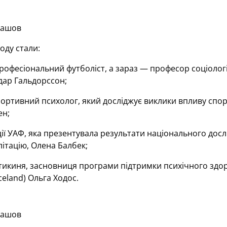
лашов
оду стали:
офесіональний футболіст, а зараз — професор соціології
ідар Гальдорссон;
ортивний психолог, який досліджує виклики впливу спорт
ен;
ї УАФ, яка презентувала результати національного досл
літацію, Олена Балбек;
икиня, засновниця програми підтримки психічного здоров’
Iceland) Ольга Ходос.
лашов