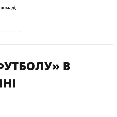
громаді,
ФУТБОЛУ» В
ИНІ