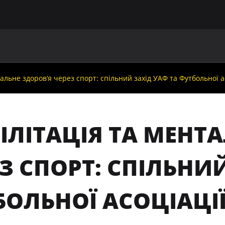
ГОЛОВНА
ПРО УАФ
ЗБІРНІ
ЧЛЕНИ УАФ
НО
альне здоровʼя через спорт: спільний захід УАФ та Футбольної ас
ІЛІТАЦІЯ ТА МЕНТ
З СПОРТ: СПІЛЬНИ
ОЛЬНОЇ АСОЦІАЦІЇ