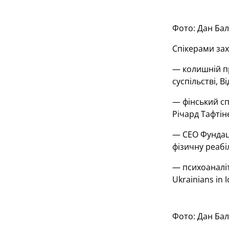
Фото: Дан Ба
Спікерами зах
— колишній пр
суспільстві, В
— фінський сп
Річард Тафтін
— CEO Фундаці
фізичну реабі
— психоаналіт
Ukrainians in 
Фото: Дан Ба