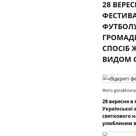
28 ВЕРЕ
ФЕСТИВА
ФУТБОЛУ
ГРОМАДИ
СПОСІБ 
ВИДОМ С
Фото gorokhivra
28 вересня в
Української а
святкового н
улюбленим в