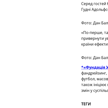
Серед гостей 
Гудні Адольфс
Фото: Дан Ба
«По-перше, та
привернути ув
країни ефекти
Фото: Дан Ба
*«Фундація 
фандрейзинг, 
футбол, масов
також ініціює
змін у суспільс
ТЕГИ