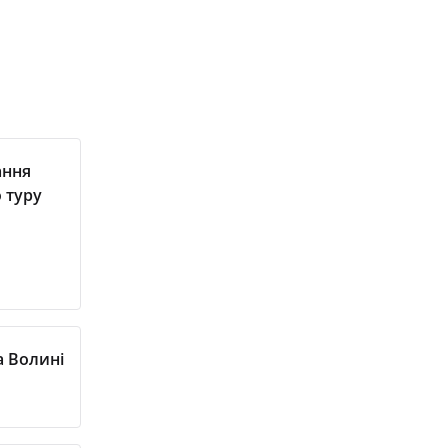
ання
 туру
а Волині