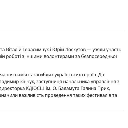
а Віталій Герасимчук і Юрій Лоскутов — узяли участь
ній роботі з іншими волонтерами за безпосередньої
ання пам’ять загиблих українських героїв. До
лодимир Зінчук, заступниця начальника управління з
 директорка КДЮСШ ім. О. Баламута Галина Прик,
ідзначили важливість проведення таких фестивалів та