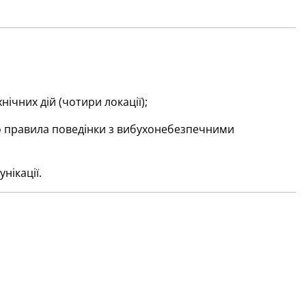
ічних дій (чотири локації);
ро правила поведінки з вибухонебезпечними
нікації.