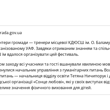
rada.gov.ua
нтери громади — тренери місцевої КДЮСШ ім. О. Баламут
рганізованому УАФ. Завдяки отриманим знанням та спіль
їм вдалося організувати цей фестиваль.
м заходу всі учасники та гості вшанували хвилиною мовч
рнулися начальник управління з гуманітарних питань Во
питань — начальниця відділу освіти Тетяна Ничипорук і
ської організації «Сонце любові», які у своїх виступах в
елике значення фізичного виховання для дітей.