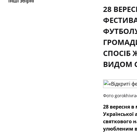
Інші збірні
28 ВЕРЕ
ФЕСТИВА
ФУТБОЛУ
ГРОМАДИ
СПОСІБ 
ВИДОМ С
Фото gorokhivra
28 вересня в
Української а
святкового н
улюбленим в