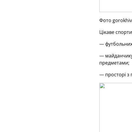
Фото gorokhiv
Цікаве спорти
— футбольних 
— майданчику 
предметами;
— просторі з п