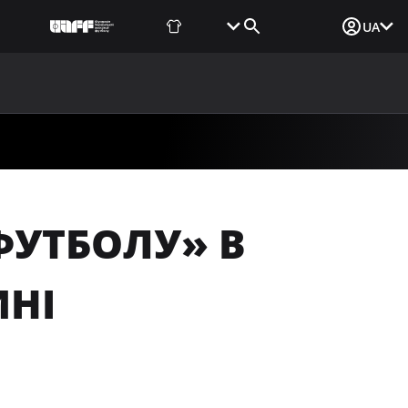
Фаншоп
Квитки
Вхід для ЗМІ
UA
ВИНИ
МЕДІА
ДОКУМЕНТИ
UAF DATA CENTER
ФУТБОЛУ» В
ИНІ