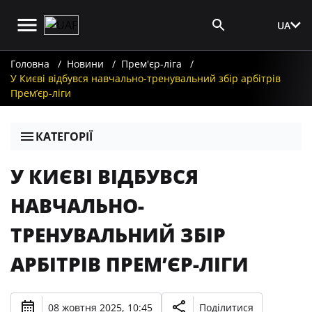
UA
Вхід для ЗМІ
Головна
Новини
Прем'єр-ліга
У Києві відбувся навчально-тренувальний збір арбітрів
Прем’єр-ліги
КАТЕГОРІЇ
У КИЄВІ ВІДБУВСЯ
НАВЧАЛЬНО-
ТРЕНУВАЛЬНИЙ ЗБІР
АРБІТРІВ ПРЕМ’ЄР-ЛІГИ
08 жовтня 2025, 10:45
Поділитися