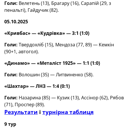
Голи:
Велетень (13), Брагару (16), Сарапій (29, з
пенальті), Гайдучик (82).
05.10.2025
«Кривбас» — «Кудрівка» — 3:1 (1:0)
Голи:
Твердохліб (15), Мендоза (77, 89) — Кемкін
(90+1, автогол).
«Динамо» — «Металіст 1925» — 1:1 (1:0)
Голи:
Волошин (35) — Литвиненко (58).
«Шахтар» — ЛНЗ — 1:4 (0:1)
Голи:
Назарина (85) — Кузик (13), Ассінор (62), Рябов
(71), Проспер (89).
Результати
і
турнірна таблиця
9 тур