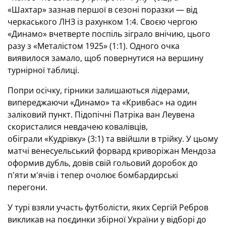
«Шахтар» зазнав першої в сезоні поразки — від
черкаського ЛНЗ із рахунком 1:4. Своєю чергою
«Динамо» вчетверте поспіль зіграло внічию, цього
разу з «Металістом 1925» (1:1). Одного очка
виявилося замало, щоб повернутися на вершину
турнірної таблиці.
Попри осічку, гірники залишаються лідерами,
випереджаючи «Динамо» та «Кривбас» на один
заліковий пункт. Підопічні Патріка ван Леувена
скористалися невдачею ковалівців,
обіграли «Кудрівку» (3:1) та ввійшли в трійку. У цьому
матчі венесуельський форвард криворіжан Мендоза
оформив дубль, довів свій гольовий доробок до
п'яти м'ячів і тепер очолює бомбардирські
перегони.
У турі взяли участь футболісти, яких Сергій Ребров
викликав на поєдинки збірної України у відборі до