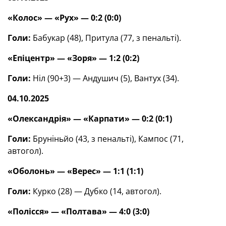
«Колос» — «Рух» — 0:2
(0:0)
Голи:
Бабукар (48), Притула (77, з пенальті).
«Епіцентр» — «Зоря» — 1:2 (0:2)
Голи:
Ніл (90+3) — Андушич (5), Вантух (34).
04.10.2025
«Олександрія» — «Карпати» — 0:2 (0:1)
Голи:
Бруніньйо (43, з пенальті), Кампос (71,
автогол).
«Оболонь» — «Верес»
— 1:1 (1:1)
Голи:
Курко (28) — Дубко (14, автогол).
«Полісся» — «Полтава»
— 4:0 (3:0)