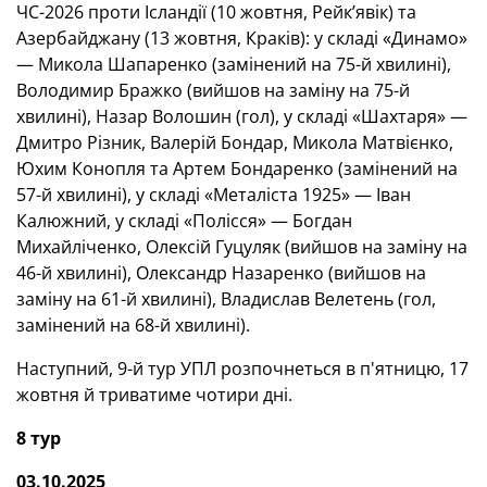
ЧС-2026 проти Ісландії (10 жовтня, Рейк’явік) та
Азербайджану (13 жовтня, Краків): у складі «Динамо»
— Микола Шапаренко (замінений на 75-й хвилині),
Володимир Бражко (вийшов на заміну на 75-й
хвилині), Назар Волошин (гол), у складі «Шахтаря» —
Дмитро Різник, Валерій Бондар, Микола Матвієнко,
Юхим Конопля та Артем Бондаренко (замінений на
57-й хвилині), у складі «Металіста 1925» — Іван
Калюжний, у складі «Полісся» — Богдан
Михайліченко, Олексій Гуцуляк (вийшов на заміну на
46-й хвилині), Олександр Назаренко (вийшов на
заміну на 61-й хвилині), Владислав Велетень (гол,
замінений на 68-й хвилині).
Наступний, 9-й тур УПЛ розпочнеться в п'ятницю, 17
жовтня й триватиме чотири дні.
8 тур
03.10.2025