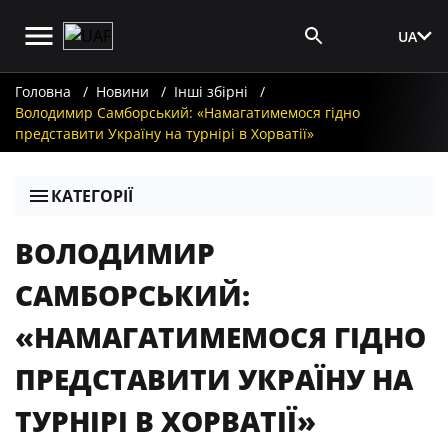
UA
Вхід для ЗМІ
Головна
Новини
Інші збірні
Володимир Самборський: «Намагатимемося гідно
представити Україну на турнірі в Хорватії»
КАТЕГОРІЇ
ВОЛОДИМИР
САМБОРСЬКИЙ:
«НАМАГАТИМЕМОСЯ ГІДНО
ПРЕДСТАВИТИ УКРАЇНУ НА
ТУРНІРІ В ХОРВАТІЇ»