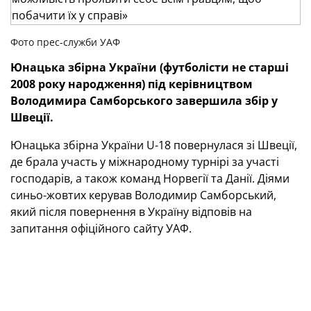
Фото прес-служби УАФ
Юнацька збірна України (футболісти не старш
і
2008 року народження) під керівництвом
Володимира Самборського завершила зб
ір
у
Швеції.
Юнацька збірна України U-18 повернулася зі Швеції,
де брала участь у міжнародному турнірі за участі
господарів, а також команд Норвегії та Данії. Діями
синьо-жовтих керував Володимир Самборський,
який після повернення в Україну відповів на
запитання офіційного сайту УАФ.
—
Пане
Володимире, ви були зі збірною України
U
-18 на
міжнародному
турнірі
, в якому брали
участь авторитетні європейські команди
. Як усе
пройшло?