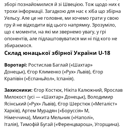
зборі познайомилися й зі Швецією. Тож щодо них є
трохи інформації. Загадкою для нас є хіба що збірна
Уельсу. Але це не головне, ми хочемо грати у свою
гру й не відходити від цього напрямку. Зрозуміло,
що є моменти, на які ми звернемо увагу, у грі
опонентів, але підлаштовуватися ми ні під кого не
збираємося.
Склад юнацької збірної України
U
-18
Воротарі:
Ростислав Баглай («Шахтар»
Донецьк), Єгор Клименко («Рух» Львів), Єгор
Крапівін («Еспаньйол», Іспанія).
Захисники:
Єгор Костюк, Нікіта Калюжний, Ярослав
Милокост (усі — «Шахтар» Донецьк), Володимир
Ясінський («Рух» Львів), Єгор Шерстюк («Металіст»
Харків), Артем Мурадян («Боруссія» М,
Німеччина), Микита Мельник («Наполі»,
Італія), Тимофій Бугай («Ференцварош», Угорщина).