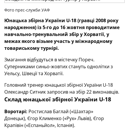
Фото прес-служби УАФ
Юнацька збірна України U-18 (гравці 2008 року
народження) із 5-го до 16 жовтня проводитиме
навчально-тренувальний збір у Хорватії, у
межах якого візьме участь у міжнародному
товариському турнірі.
Змагання відбудуться в містечку Пореч.
Суперниками синьо-жовтих стануть однолітки з
Уельсу, Швеції та Хорватії.
Головний тренер юнацької збірної України U-18
Олександр Ситник запросив на збір 22 виконавців.
Склад юнацької збірної України U-18
Воротарі:
Ростислав Баглай («Шахтар»
Донецьк), Єгор Клименко («Рух» Львів), Єгор
Крапівін («Еспаньйол», Іспанія).