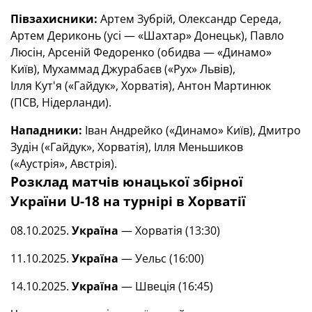
Півзахисники:
Артем Зубрій, Олександр Середа,
Артем Дериконь (усі — «Шахтар» Донецьк), Павло
Люсін, Арсеній Федоренко (обидва — «Динамо»
Київ), Мухаммад Джурабаєв («Рух» Львів),
Ілля Кут'я («Гайдук», Хорватія), Антон Мартинюк
(ПСВ, Нідерланди).
Нападники:
Іван Андрейко («Динамо» Київ), Дмитро
Зудін («Гайдук», Хорватія), Ілля Меньшиков
(«Аустрія», Австрія).
Розклад матчів юнацької збірної
України
U
-18 на турнірі в Хорватії
08.10.2025.
Україна
— Хорватія (13:30)
11.10.2025.
Україна
— Уельс (16:00)
14.10.2025.
Україна
— Швеція (16:45)