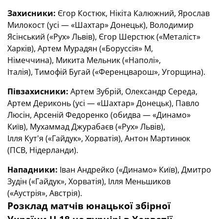
Захисники:
Єгор Костюк, Нікіта Калюжний, Ярослав
Милокост (усі — «Шахтар» Донецьк), Володимир
Ясінський («Рух» Львів), Єгор Шерстюк («Металіст»
Харків), Артем Мурадян («Боруссія» М,
Німеччина), Микита Мельник («Наполі»,
Італія), Тимофій Бугай («Ференцварош», Угорщина).
Півзахисники:
Артем Зубрій, Олександр Середа,
Артем Дериконь (усі — «Шахтар» Донецьк), Павло
Люсін, Арсеній Федоренко (обидва — «Динамо»
Київ), Мухаммад Джурабаєв («Рух» Львів),
Ілля Кут'я («Гайдук», Хорватія), Антон Мартинюк
(ПСВ, Нідерланди).
Нападники:
Іван Андрейко («Динамо» Київ), Дмитро
Зудін («Гайдук», Хорватія), Ілля Меньшиков
(«Аустрія», Австрія).
Розклад матчів юнацької збірної