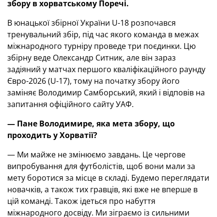
збору в хорватському Поречі.
В юнацької збірної України U-18 розпочався
тренувальний збір, під час якого команда в межах
міжнародного турніру проведе три поєдинки. Цю
збірну веде Олександр Ситник, але він зараз
задіяний у матчах першого кваліфікаційного раунду
Євро-2026 (U-17), тому на початку збору його
заміняє Володимир Самборський, який і відповів на
запитання офіційного сайту УАФ.
— Пане Володимире, яка мета збору, що
проходить у Хорватії?
— Ми майже не змінюємо завдань. Це чергове
випробування для футболістів, щоб вони мали за
мету боротися за місце в складі. Будемо переглядати
новачків, а також тих гравців, які вже не вперше в
цій команді. Також ідеться про набуття
міжнародного досвіду. Ми зіграємо із сильними