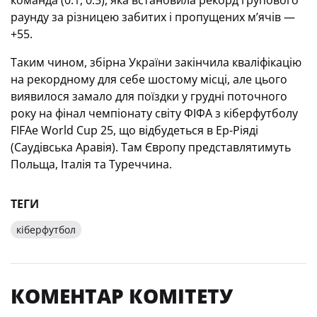
команда (0:1, 0:5), яка встановила рекорд групового
раунду за різницею забитих і пропущених м’ячів —
+55.
Таким чином, збірна України закінчила кваліфікацію
на рекордному для себе шостому місці, але цього
виявилося замало для поїздки у грудні поточного
року на фінал чемпіонату світу ФІФА з кіберфутболу
FIFAe World Cup 25, що відбудеться в Ер-Ріяді
(Саудівська Аравія). Там Європу представлятимуть
Польща, Італія та Туреччина.
ТЕГИ
кіберфутбол
КОМЕНТАР КОМІТЕТУ