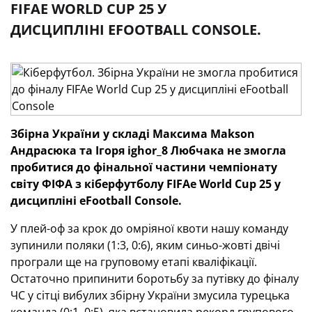
FIFAE WORLD CUP 25 У
ДИСЦИПЛІНІ EFOOTBALL CONSOLE.
Збірна України у складі Максима Makson
Андрасюка та Ігоря ighor_8 Любчака не змогла
пробитися до фінальної частини чемпіонату
світу ФІФА з кіберфутболу FIFAe World Cup 25 у
дисципліні eFootball Console.
У плей-оф за крок до омріяної квоти нашу команду
зупинили поляки (1:3, 0:6), яким синьо-жовті двічі
програли ще на груповому етапі кваліфікації.
Остаточно припинити боротьбу за путівку до фіналу
ЧС у сітці вибулих збірну України змусила турецька