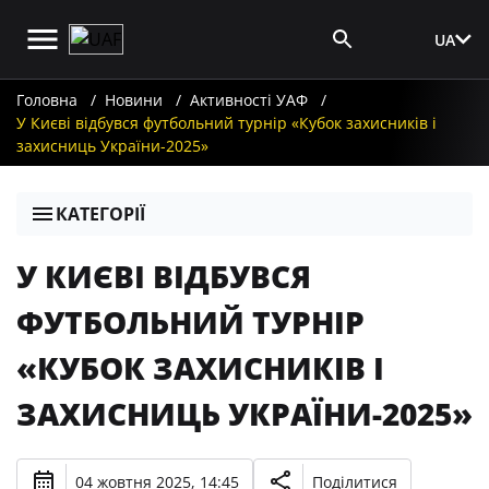
UA
Вхід для ЗМІ
Головна
Новини
Активності УАФ
У Києві відбувся футбольний турнір «Кубок захисників і
захисниць України-2025»
КАТЕГОРІЇ
У КИЄВІ ВІДБУВСЯ
ФУТБОЛЬНИЙ ТУРНІР
«КУБОК ЗАХИСНИКІВ І
ЗАХИСНИЦЬ УКРАЇНИ-2025»
04 жовтня 2025, 14:45
Поділитися