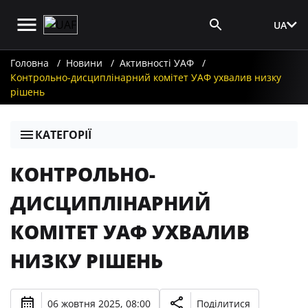
UA
Вхід для ЗМІ
Головна
Новини
Активності УАФ
Контрольно-дисциплінарний комітет УАФ ухвалив низку
рішень
КАТЕГОРІЇ
КОНТРОЛЬНО-
ДИСЦИПЛІНАРНИЙ
КОМІТЕТ УАФ УХВАЛИВ
НИЗКУ РІШЕНЬ
06 жовтня 2025, 08:00
Поділитися