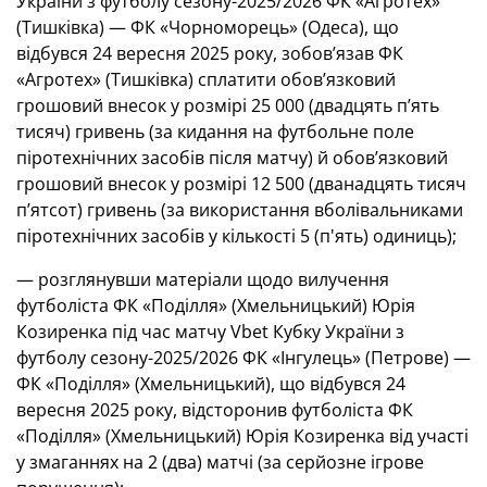
України з футболу сезону-2025/2026 ФК «Агротех»
(Тишківка) — ФК «Чорноморець» (Одеса), що
відбувся 24 вересня 2025 року, зобов’язав ФК
«Агротех» (Тишківка) сплатити обов’язковий
грошовий внесок у розмірі 25 000 (двадцять пʼять
тисяч) гривень (за кидання на футбольне поле
піротехнічних засобів після матчу) й обов’язковий
грошовий внесок у розмірі 12 500 (дванадцять тисяч
п’ятсот) гривень (за використання вболівальниками
піротехнічних засобів у кількості 5 (п'ять) одиниць);
— розглянувши матеріали щодо вилучення
футболіста ФК «Поділля» (Хмельницький) Юрія
Козиренка під час матчу Vbet Кубку України з
футболу сезону-2025/2026 ФК «Інгулець» (Петрове) —
ФК «Поділля» (Хмельницький), що відбувся 24
вересня 2025 року, відсторонив футболіста ФК
«Поділля» (Хмельницький) Юрія Козиренка від участі
у змаганнях на 2 (два) матчі (за серйозне ігрове