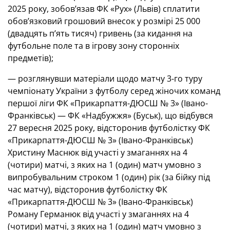
2025 року, зобов’язав ФК «Рух» (Львів) сплатити
обов’язковий грошовий внесок у розмірі 25 000
(двадцять пʼять тисяч) гривень (за кидання на
футбольне поле та в ігрову зону сторонніх
предметів);
— розглянувши матеріали щодо матчу 3-го туру
чемпіонату України з футболу серед жіночих команд
першої ліги ФК «Прикарпаття-ДЮСШ № 3» (Івано-
Франківськ) — ФК «Надбужжя» (Буськ), що відбувся
27 вересня 2025 року, відсторонив футболістку ФК
«Прикарпаття-ДЮСШ № 3» (Івано-Франківськ)
Христину Маснюк від участі у змаганнях на 4
(чотири) матчі, з яких на 1 (один) матч умовно з
випробувальним строком 1 (один) рік (за бійку під
час матчу), відсторонив футболістку ФК
«Прикарпаття-ДЮСШ № 3» (Івано-Франківськ)
Роману Германюк від участі у змаганнях на 4
(чотири) матчі, з яких на 1 (один) матч умовно з