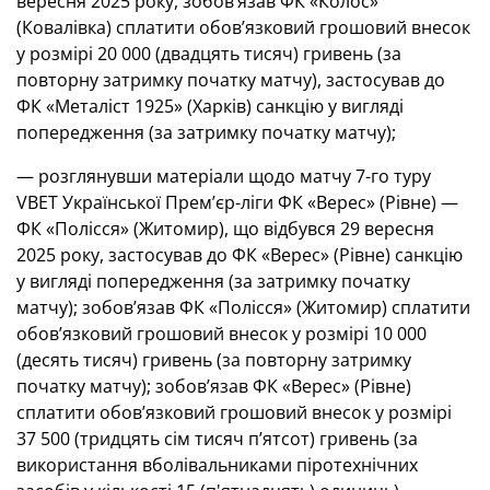
вересня 2025 року, зобов’язав ФК «Колос»
(Ковалівка) сплатити обов’язковий грошовий внесок
у розмірі 20 000 (двадцять тисяч) гривень (за
повторну затримку початку матчу), застосував до
ФК «Металіст 1925» (Харків) санкцію у вигляді
попередження (за затримку початку матчу);
— розглянувши матеріали щодо матчу 7-го туру
VBET Української Премʼєр-ліги ФК «Верес» (Рівне) —
ФК «Полісся» (Житомир), що відбувся 29 вересня
2025 року, застосував до ФК «Верес» (Рівне) санкцію
у вигляді попередження (за затримку початку
матчу); зобов’язав ФК «Полісся» (Житомир) сплатити
обов’язковий грошовий внесок у розмірі 10 000
(десять тисяч) гривень (за повторну затримку
початку матчу); зобов’язав ФК «Верес» (Рівне)
сплатити обов’язковий грошовий внесок у розмірі
37 500 (тридцять сім тисяч пʼятсот) гривень (за
використання вболівальниками піротехнічних