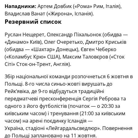
Нападники:
Артем Довбик («Рома» Рим, Італія),
Владислав Ванат («Жирона», Іспанія).
Резервний список
Руслан Нещерет, Олександр Піхальонок (обидва —
«Динамо» Київ), Олег Очеретько, Дмитро Криськів
(обидва — «Шахтар» Донецьк), Євген Чеберко
(«Коламбус Крю» США), Максим Таловєров («Сток
Сіті» Сток-он-Трент, Англія).
Збір національної команди розпочнеться 6 жовтня в
Польщі. 8-го числа синьо-жовті вирушать до
Рейк’явіка, де 9-го відбудуться традиційні
передматчеві пресконференція Сергія Реброва та
одного з його футболістів (початок — о 20:30 за
київським часом) і тренування (21:00 за київським
часом) на арені поєдинку Ісландія —
Україна, стадіоні «Лейгардальсведлюр». Повернення
до Польщі заплановано на 11 жовтня.