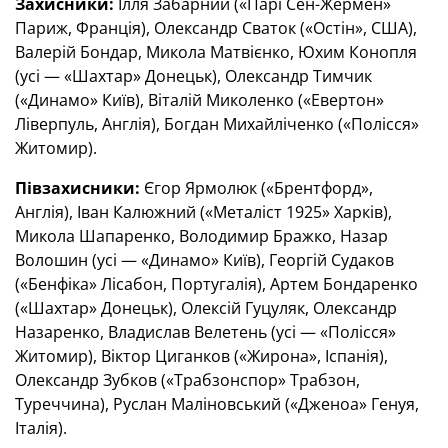
Захисники:
Ілля Забарний («Парі Сен-Жермен»
Париж, Франція), Олександр Сваток («Остін», США),
Валерій Бондар, Микола Матвієнко, Юхим Конопля
(усі — «Шахтар» Донецьк), Олександр Тимчик
(«Динамо» Київ), Віталій Миколенко («Евертон»
Ліверпуль, Англія), Богдан Михайліченко («Полісся»
Житомир).
Півзахисники:
Єгор Ярмолюк («Брентфорд»,
Англія), Іван Калюжний («Металіст 1925» Харків),
Микола Шапаренко, Володимир Бражко, Назар
Волошин (усі — «Динамо» Київ), Георгій Судаков
(«Бенфіка» Лісабон, Португалія), Артем Бондаренко
(«Шахтар» Донецьк), Олексій Гуцуляк, Олександр
Назаренко, Владислав Велетень (усі — «Полісся»
Житомир), Віктор Циганков («Жирона», Іспанія),
Олександр Зубков («Трабзонспор» Трабзон,
Туреччина), Руслан Маліновський («Дженоа» Генуя,
Італія).