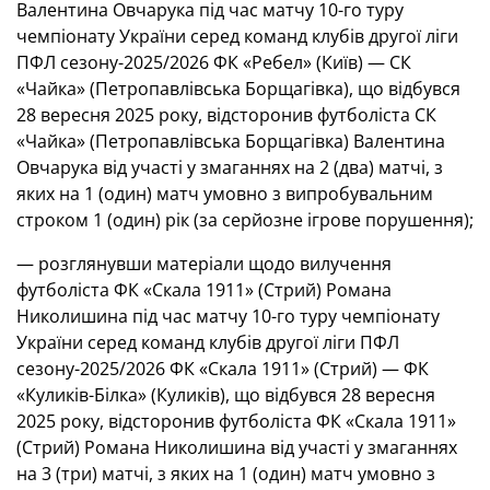
Валентина Овчарука під час матчу 10-го туру
чемпіонату України серед команд клубів другої ліги
ПФЛ сезону-2025/2026 ФК «Ребел» (Київ) — СК
«Чайка» (Петропавлівська Борщагівка), що відбувся
28 вересня 2025 року, відсторонив футболіста СК
«Чайка» (Петропавлівська Борщагівка) Валентина
Овчарука від участі у змаганнях на 2 (два) матчі, з
яких на 1 (один) матч умовно з випробувальним
строком 1 (один) рік (за серйозне ігрове порушення);
— розглянувши матеріали щодо вилучення
футболіста ФК «Скала 1911» (Стрий) Романа
Николишина під час матчу 10-го туру чемпіонату
України серед команд клубів другої ліги ПФЛ
сезону-2025/2026 ФК «Скала 1911» (Стрий) — ФК
«Куликів-Білка» (Куликів), що відбувся 28 вересня
2025 року, відсторонив футболіста ФК «Скала 1911»
(Стрий) Романа Николишина від участі у змаганнях
на 3 (три) матчі, з яких на 1 (один) матч умовно з