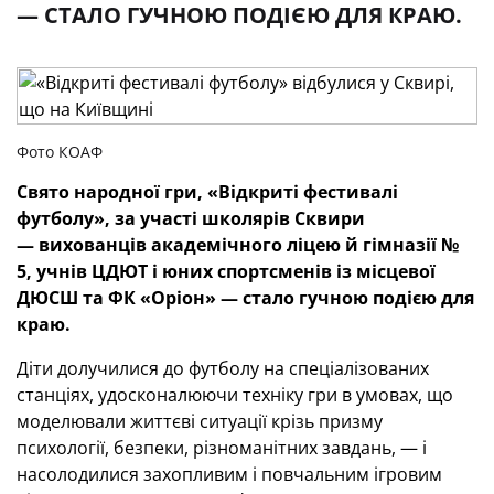
— СТАЛО ГУЧНОЮ ПОДІЄЮ ДЛЯ КРАЮ.
Фото КОАФ
Свято народної гри, «Відкриті фестивалі
футболу», за участі школярів Сквири
— вихованців академічного ліцею й гімназії №
5, учнів ЦДЮТ і юних спортсменів із місцевої
ДЮСШ та ФК «Оріон» — стало гучною подією для
краю.
Діти долучилися до футболу на спеціалізованих
станціях, удосконалюючи техніку гри в умовах, що
моделювали життєві ситуації крізь призму
психології, безпеки, різноманітних завдань, — і
насолодилися захопливим і повчальним ігровим