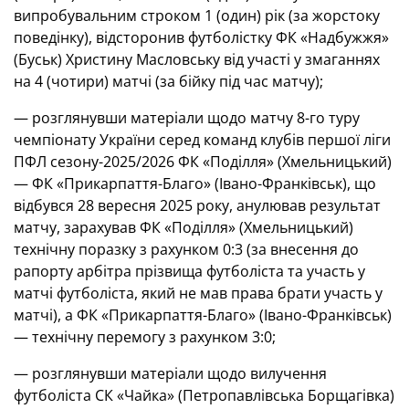
випробувальним строком 1 (один) рік (за жорстоку
поведінку), відсторонив футболістку ФК «Надбужжя»
(Буськ) Христину Масловську від участі у змаганнях
на 4 (чотири) матчі (за бійку під час матчу);
— розглянувши матеріали щодо матчу 8-го туру
чемпіонату України серед команд клубів першої ліги
ПФЛ сезону-2025/2026 ФК «Поділля» (Хмельницький)
— ФК «Прикарпаття-Благо» (Івано-Франківськ), що
відбувся 28 вересня 2025 року, анулював результат
матчу, зарахував ФК «Поділля» (Хмельницький)
технічну поразку з рахунком 0:3 (за внесення до
рапорту арбітра прізвища футболіста та участь у
матчі футболіста, який не мав права брати участь у
матчі), а ФК «Прикарпаття-Благо» (Івано-Франківськ)
— технічну перемогу з рахунком 3:0;
— розглянувши матеріали щодо вилучення
футболіста СК «Чайка» (Петропавлівська Борщагівка)