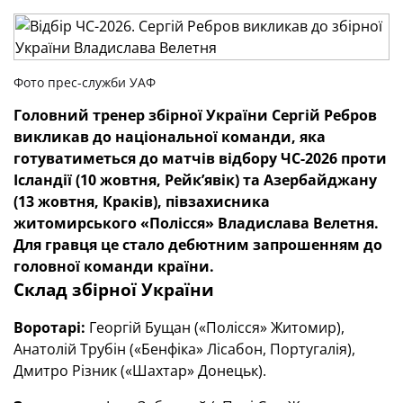
Фото прес-служби УАФ
Головний тренер збірної України Сергій Ребров
викликав до національної команди, яка
готуватиметься до матчів відбору ЧС-2026 проти
Ісландії (10 жовтня, Рейк’явік) та Азербайджану
(13 жовтня, Краків), півзахисника
житомирського «Полісся» Владислава Велетня.
Для гравця це стало дебютним запрошенням до
головної команди країни.
Склад збірної України
Воротарі:
Георгій Бущан («Полісся» Житомир),
Анатолій Трубін («Бенфіка» Лісабон, Португалія),
Дмитро Різник («Шахтар» Донецьк).