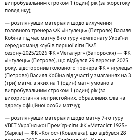
випробувальним строком 1 (один) рік (за жорстоку
поведінку);
— розглянувши матеріали щодо вилучення
головного тренера ФК «Інгулець» (Петрове) Василя
Кобіна під час матчу 8-го туру чемпіонату України
серед команд клубів першої ліги ПФЛ
сезону-2025/2026 ФК «Металург» (Запоріжжя) — ФК
«Інгулець» (Петрове), що відбувся 29 вересня 2025
року, відсторонив головного тренера ФК «Інгулець»
(Петрове) Василя Кобіна від участі у змаганнях на 3
(три) матчі, з яких на 1 (один) матч умовно з
випробувальним строком 1 (один) рік (за
використання непристойних, образливих слів на
адресу офіційної особи матчу);
— розглянувши матеріали щодо матчу 7-го туру
VBET Української Премʼєр-ліги ФК «Металіст 1925»
(Харків) — ФК «Колос» (Ковалівка), що відбувся 28