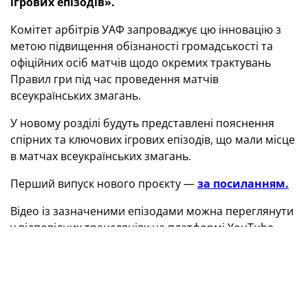
ігрових епізодів».
Комітет арбітрів УАФ запроваджує цю інновацію з
метою підвищення обізнаності громадськості та
офіційних осіб матчів щодо окремих трактувань
Правил гри під час проведення матчів
всеукраїнських змагань.
У новому розділі будуть представлені пояснення
спірних та ключових ігрових епізодів, що мали місце
в матчах всеукраїнських змагань.
Перший випуск нового проєкту —
за посиланням.
Відео із зазначеними епізодами можна переглянути
у відповідних трансляціях на платформі YouTube.
ТЕГИ
Комітет арбітрів УАФ