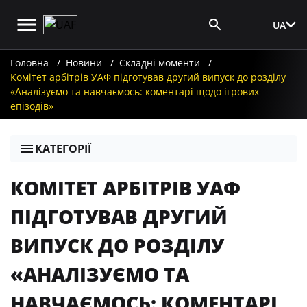
UA
Вхід для ЗМІ
Головна
Новини
Складні моменти
Комітет арбітрів УАФ підготував другий випуск до розділу
«Аналізуємо та навчаємось: коментарі щодо ігрових
епізодів»
КАТЕГОРІЇ
КОМІТЕТ АРБІТРІВ УАФ
ПІДГОТУВАВ ДРУГИЙ
ВИПУСК ДО РОЗДІЛУ
«АНАЛІЗУЄМО ТА
НАВЧАЄМОСЬ: КОМЕНТАРІ