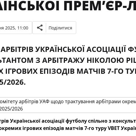
ЇНСЬКОЇ ПРЕМʼЄР-Л
я 2025, 11:00
Поділитися
 АРБІТРІВ УКРАЇНСЬКОЇ АСОЦІАЦІЇ 
ТАНТОМ З АРБІТРАЖУ НІКОЛОЮ Р
 ІГРОВИХ ЕПІЗОДІВ МАТЧІВ 7-ГО ТУ
5/2026.
трів
Української асоціації футболу спільно з консул
кремих ігрових епізодів матчів 7-го
туру
VBET Україн