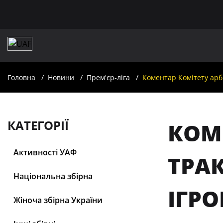
Головна
Новини
Прем'єр-ліга
Коментар Комітету арбі
КАТЕГОРІЇ
КОМ
Активності УАФ
ТРА
Національна збірна
ІГРО
Жіноча збірна України