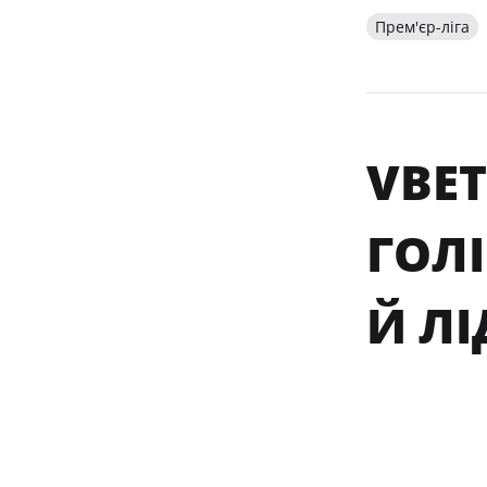
Прем'єр-ліга
VBET
ГОЛ
Й Л
29 верес
ЗАКІНЧИ