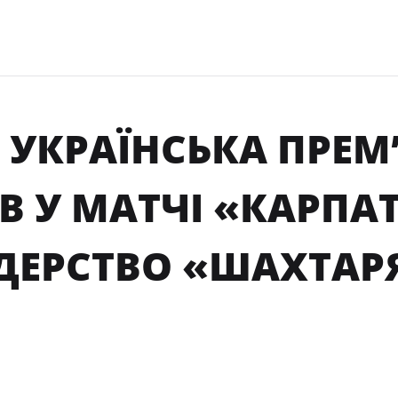
 УКРАЇНСЬКА ПРЕМʼ
ІВ У МАТЧІ «КАРП
ІДЕРСТВО «ШАХТАР
ня 2025, 19:06
Поділитися
ВСЯ 7-Й ТУР ЧЕМПІОНАТУ УКРАЇНИ С