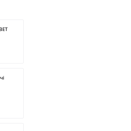
VBET
чі