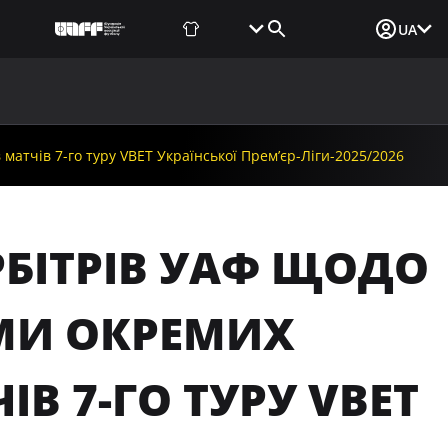
Фаншоп
Квитки
Вхід для ЗМІ
UA
ВИНИ
МЕДІА
ДОКУМЕНТИ
UAF DATA CENTER
матчів 7-го туру VBET Української Премʼєр-Ліги-2025/2026
РБІТРІВ УАФ ЩОДО
АМИ ОКРЕМИХ
ІВ 7-ГО ТУРУ VBET