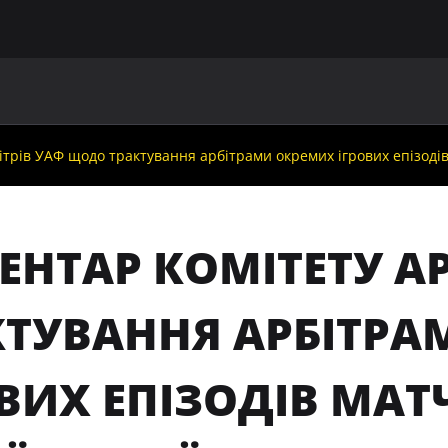
ГОЛОВНА
ПРО УАФ
ЗБІРНІ
ЧЛЕНИ УАФ
НО
трів УАФ щодо трактування арбітрами окремих ігрових епізодів 
ЕНТАР КОМІТЕТУ А
КТУВАННЯ АРБІТР
ВИХ ЕПІЗОДІВ МАТЧ