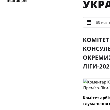
УКРА
Інші збірні
03 жовтн
КОМІТЕТ
КОНСУЛЬ
ОКРЕМИХ
ЛІГИ-202
Комітет арбі
тлумачення о