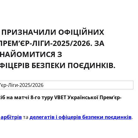
ЛУ ПРИЗНАЧИЛИ ОФІЦІЙНИХ
ПРЕМʼЄР-ЛІГИ-2025/2026. ЗА
НАЙОМИТИСЯ З
ОФІЦЕРІВ БЕЗПЕКИ ПОЄДИНКІВ.
іб
на матчі 8-го туру
VBET
Української Премʼєр-
и
арбітрів
та
делегатів і офіцерів безпеки поєдинків
.