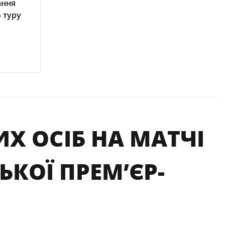
ання
 туру
Х ОСІБ НА МАТЧІ
ЬКОЇ ПРЕМʼЄР-