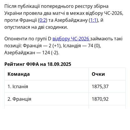
Після публікації попереднього реєстру збірна
України провела два матчі в межах відбору ЧС-2026,
проти Франції (
0:2
) та Азербайджану (
1:1
), й
опустилася на дві сходинки.
Опоненти по групі D
відбору ЧС-2026
займають такі
позиції: Франція — 2 (+1), Ісландія — 74 (0),
Азербайджан — 124 (-2).
Рейтинг ФІФА на 18.09.2025
Команда
Очки
1. Іспанія
1875,37
2. Франція
1870,92
3. Аргентина
1870,32
4. Англія
1820,44