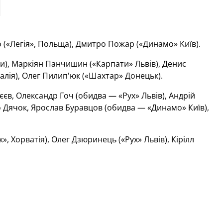
(«Легія», Польща), Дмитро Пожар («Динамо» Київ).
), Маркіян Панчишин («Карпати» Львів), Денис
галія), Олег Пилип'юк («Шахтар» Донецьк).
єв, Олександр Гоч (обидва — «Рух» Львів), Андрій
ло Дячок, Ярослав Буравцов (обидва — «Динамо» Київ),
», Хорватія), Олег Дзюринець («Рух» Львів), Кірілл