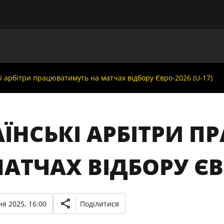
ГОЛОВНА
ПРО УАФ
ЗБІРНІ
ЧЛЕНИ УАФ
НО
і арбітри працюватимуть на матчах відбору Євро-2026 (U-17)
АЇНСЬКІ АРБІТРИ 
АТЧАХ ВІДБОРУ ЄВР
я 2025, 16:00
Поділитися