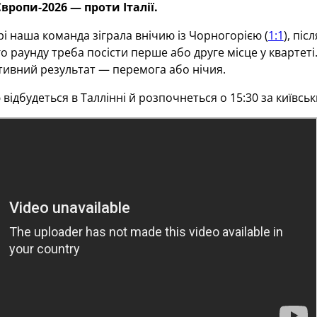
вропи-2026 — проти Італії.
і наша команда зіграла внічию із Чорногорією (
1:1
), піс
ого раунду треба посісти перше або друге місце у квартет
тивний результат — перемога або нічия.
ю відбудеться в Таллінні й розпочнеться о 15:30 за київ