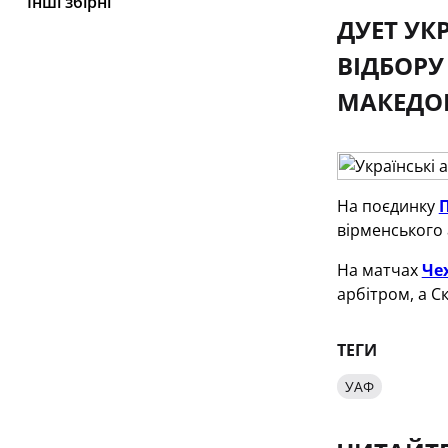
Інші збірні
ДУЕТ УК
ВІДБОРУ 
МАКЕДОН
На поєдинку
вірменського 
На матчах
Че
арбітром, а Ск
ТЕГИ
УАФ