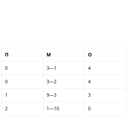
П
М
О
0
3—1
4
0
3—2
4
1
9—3
3
2
1—10
0