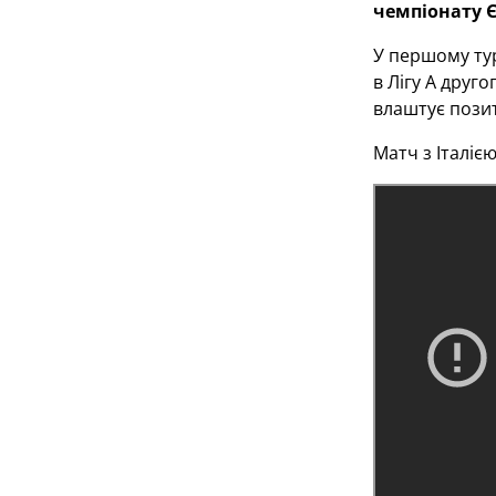
чемпіонату Є
У першому тур
в Лігу А друг
влаштує пози
Матч з Італіє