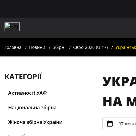
Головна
Новини
Збірні
Євро-2026 (U-17)
Українськ
КАТЕГОРІЇ
УКР
Активності УАФ
НА М
Національна збірна
Жіноча збірна України
07 жовтн