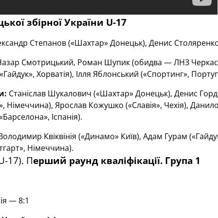
ької збірної України U-17
ксандр Степанов («Шахтар» Донецьк), Денис Столяренко 
Назар Смотрицький, Роман Шупик (обидва — ЛНЗ Черкаси
«Гайдук», Хорватія), Ілля Яблонський («Спортинг», Порту
и:
Станіслав Шукалович («Шахтар» Донецьк), Денис Гордє
», Німеччина), Ярослав Кожушко («Славія», Чехія), Дани
«Барселона», Іспанія).
Володимир Квіквінія («Динамо» Київ), Адам Гурам («Гайдук
гарт», Німеччина).
U-17). П
ерший раунд кваліфікації. Група 1
ія — 8:1