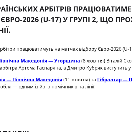
РАЇНСЬКИХ АРБІТРІВ ПРАЦЮВАТИМ
ЄВРО-2026 (U-17) У ГРУПІ 2, ЩО П
ІЇ.
Північна Македонія — Угорщина
(8 жовтня) Віталій Ск
арбітра Артема Гаспаряна, а Дмитро Кубряк виступить у 
хія — Північна Македонія
(11 жовтня) та
Гібралтар — 
обля — одним із його помічників на лінії.