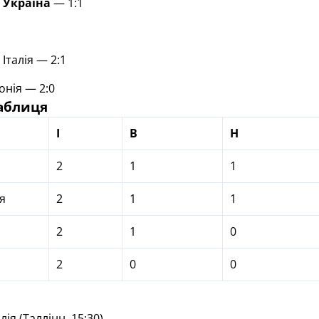
—
Україна
— 1:1
Італія — 2:1
онія — 2:0
аблиця
І
В
Н
2
1
1
я
2
1
1
2
1
0
2
0
0
лія (Таллінн, 15:30)