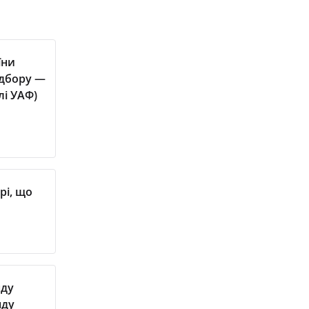
їни
ідбору —
лі УАФ)
рі, що
нду
нду