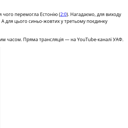
ля чого перемогла Естонію (
2:0
). Нагадаємо, для виходу
і. А для цього синьо-жовтих у третьому поєдинку
ським часом. Пряма трансляція — на YouTube-каналі УАФ.