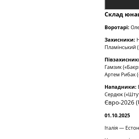
Склад юнац
Воротарі:
Оле
Захисники:
Пламінський (
Півзахисник
Гамзик («Баєр
Артем Рибак (
Нападники:
Сердюк («Штут
Євро-2026 (
01.10.2025
Італія — Естон