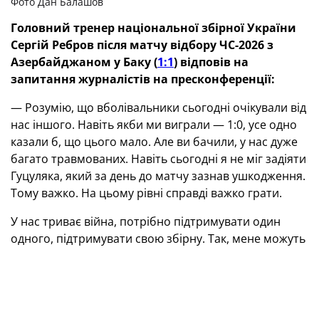
Фото Дан Балашов
Головний тренер національної збірної України
Сергій Ребров після матчу відбору ЧС-2026 з
Азербайджаном у Баку (
1:1
) відповів на
запитання журналістів на пресконференції:
— Розумію, що вболівальники сьогодні очікували від
нас іншого. Навіть якби ми виграли — 1:0, усе одно
казали б, що цього мало. Але ви бачили, у нас дуже
багато травмованих. Навіть сьогодні я не міг задіяти
Гуцуляка, який за день до матчу зазнав ушкодження.
Тому важко. На цьому рівні справді важко грати.
У нас триває війна, потрібно підтримувати один
одного, підтримувати свою збірну. Так, мене можуть
критикувати й критикують після кожної гри. Навіть
після перемоги над Бельгією говорили: «А чому ви
так погано зіграли перший тайм?» Це завжди так, на
жаль. Тому хочу звернутися до вболівальників: ми