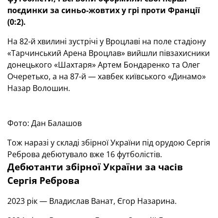
поєдинки за синьо-жовтих у грі проти Франції
(0:2).
На 82-й хвилині зустрічі у Вроцлаві на поле стадіону
«Тарчинський Арена Вроцлав» вийшли півзахисники
донецького «Шахтаря» Артем Бондаренко та Олег
Очеретько, а на 87-й — хавбек київського «Динамо»
Назар Волошин.
Фото: Дан Балашов
Тож наразі у складі збірної України під орудою Сергія
Реброва дебютувало вже 16 футболістів.
Дебютанти збірної України за часів
Сергія Реброва
2023 рік — Владислав Ванат, Єгор Назарина.