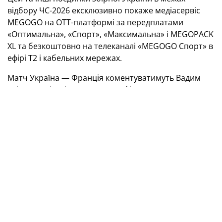
відбору ЧС-2026 ексклюзивно покаже медіасервіс
MEGOGO на OTT-платформі за передплатами
«Оптимальна», «Спорт», «Максимальна» і MEGOPACK
XL та безкоштовно на телеканалі «MEGOGO Спорт» в
ефірі Т2 і кабельних мережах.
Матч Україна — Франція коментуватимуть Вадим
Скічко та Віталій Кравченко. Ефір розпочнеться о
20:30 із ведучим Володимиром Кобельковим.
Експертами студії стануть колишній головний
тренер молодіжної збірної України Олександр
Головко та ексворотар «Динамо» й національної
команди Денис Бойко.
Переглянути гру на платформі MEGOGO можна в
підрозділі «Футбол» у розділі «Спорт», на каналі
«MEGOGO Футбол Перший» та на окремому поп-ап
каналі в розділі «Телебачення», що з’явиться на
сервісі в день події.