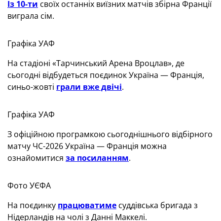
Із 10-ти
своїх останніх виїзних матчів збірна Франції
виграла сім.
Графіка УАФ
На стадіоні «Тарчинський Арена Вроцлав», де
сьогодні відбудеться поєдинок Україна — Франція,
синьо-жовті
грали вже двічі
.
Графіка УАФ
З офіційною програмкою сьогоднішнього відбірного
матчу ЧС-2026 Україна — Франція можна
ознайомитися
за посиланням
.
Фото УЄФА
На поєдинку
працюватиме
суддівська бригада з
Нідерландів на чолі з Данні Маккелі.