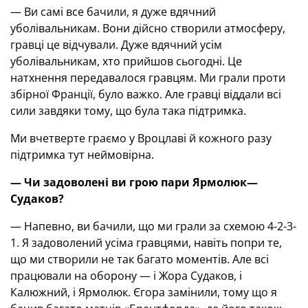
— Ви самі все бачили, я дуже вдячний
уболівальникам. Вони дійсно створили атмосферу,
гравці це відчували. Дуже вдячний усім
уболівальникам, хто прийшов сьогодні. Це
натхнення передавалося гравцям. Ми грали проти
збірної Франції, було важко. Але гравці віддали всі
сили завдяки тому, що була така підтримка.
Ми вчетверте граємо у Вроцлаві й кожного разу
підтримка тут неймовірна.
— Чи задоволені ви грою пари Ярмолюк—
Судаков?
— Напевно, ви бачили, що ми грали за схемою 4-2-3-
1. Я задоволений усіма гравцями, навіть попри те,
що ми створили не так багато моментів. Але всі
працювали на оборону — і Жора Судаков, і
Калюжний, і Ярмолюк. Єгора замінили, тому що я