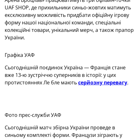
Арена Вроцлав» працюватимуть три офлайн-точки
UAF SHOP, де прихильники синьо-жовтих матимуть
ексклюзивну можливість придбати офіційну ігрову
форму нашої національної команди, спеціальні
колекційні товари, унікальний мерч, а також прапор
України.
Графіка УАФ
Сьогоднішній поєдинок Україна — Франція стане
вже 13-ю зустріччю суперників в історії: у цих
протистояннях Ле бле мають
серйозну перевагу
.
Фото прес-служби УАФ
Сьогоднішній матч збірна України проведе в
синьому комплекті форми. Французи зіграють у