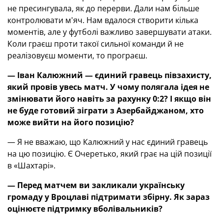
не пресингувала, як до перерви. Дали нам більше
контролювати м'яч. Нам вдалося створити кілька
моментів, але у футболі важливо завершувати атаки.
Коли граєш проти такої сильної команди й не
реалізовуєш моменти, то програєш.
— Іван Калюжний — єдиний гравець півзахисту,
який провів увесь матч. У чому полягала ідея не
змінювати його навіть за рахунку 0:2? І якщо він
не буде готовий зіграти з Азербайджаном, хто
може вийти на його позицію?
— Я не вважаю, що Калюжний у нас єдиний гравець
на цю позицію. Є Очеретько, який грає на цій позиції
в «Шахтарі».
— Перед матчем ви закликали українську
громаду у Вроцлаві підтримати збірну. Як зараз
оцінюєте підтримку вболівальників?