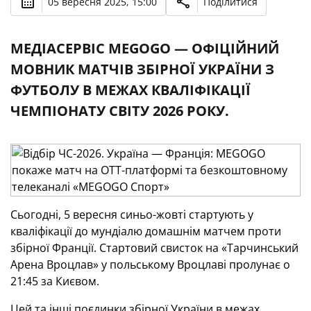
05 вересня 2025, 15:00
Поділитися
МЕДІАСЕРВІС MEGOGO — ОФІЦІЙНИЙ
МОВНИК МАТЧІВ ЗБІРНОЇ УКРАЇНИ З
ФУТБОЛУ В МЕЖАХ КВАЛІФІКАЦІЇ
ЧЕМПІОНАТУ СВІТУ 2026 РОКУ.
Сьогодні, 5 вересня синьо-жовті стартують у
кваліфікації до мундіалю домашнім матчем проти
збірної Франції. Стартовий свисток на «Тарчинський
Арена Вроцлав» у польському Вроцлаві пролунає о
21:45 за Києвом.
Цей та інші поєдинки збірної України в межах