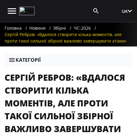
UA
Вхід для ЗМІ
Головна
Новини
Збірні
ЧС-2026
Сергій Ребров: «Вдалося створити кілька моментів, але
проти такої сильної збірної важливо завершувати атаки»
КАТЕГОРІЇ
СЕРГІЙ РЕБРОВ: «ВДАЛОСЯ
СТВОРИТИ КІЛЬКА
МОМЕНТІВ, АЛЕ ПРОТИ
ТАКОЇ СИЛЬНОЇ ЗБІРНОЇ
ВАЖЛИВО ЗАВЕРШУВАТИ